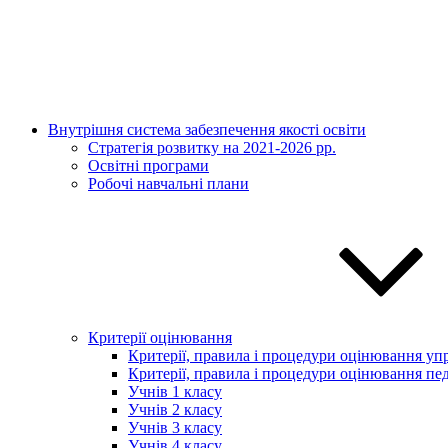
Внутрішня система забезпечення якості освіти
Стратегія розвитку на 2021-2026 рр.
Освітні програми
Робочі навчальні плани
Критерії оцінювання
Критерії, правила і процедури оцінювання упр
Критерії, правила і процедури оцінювання пед
Учнів 1 класу
Учнів 2 класу
Учнів 3 класу
Учнів 4 класу