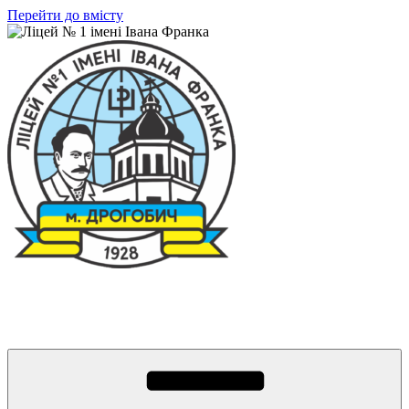
Перейти до вмісту
Ліцей № 1 імені Івана Франка
З життя нашого навчального закладу