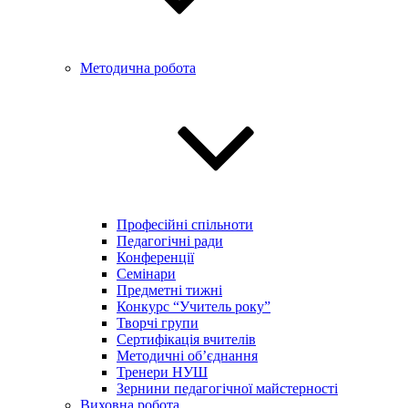
Методична робота
Професійні спільноти
Педагогічні ради
Конференції
Семінари
Предметні тижні
Конкурс “Учитель року”
Творчі групи
Сертифікація вчителів
Методичні об’єднання
Тренери НУШ
Зернини педагогічної майстерності
Виховна робота