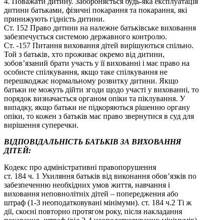
4. Поважати дитину. Забороняється будь-яка експлуатація
дитини батьками, фізичні покарання та покарання, які
принижують гідність дитини.
Ст. 152 Право дитини на належне батьківське виховання
забезпечується системою державного контролю.
Ст. -157 Питання виховання дітей вирішуються спільно.
Той з батьків, хто проживає окремо від дитини,
зобов’язаний брати участь у її вихованні і має право на
особисте спілкування, якщо таке спілкування не
перешкоджає нормальному розвитку дитини. Якщо
батьки не можуть дійти згоди щодо участі у вихованні, то
порядок визначається органом опіки та піклування. У
випадку, якщо батьки не підкоряються рішенню органу
опіки, то кожен з батьків має право звернутися в суд для
вирішення суперечки.
ВІДПОВІДАЛЬНІСТЬ БАТЬКІВ ЗА ВИХОВАННЯ
ДІТЕЙ:
Кодекс про адміністративні правопорушення
ст. 184 ч. 1 Ухиляння батьків від виконання обов’язків по
забезпеченню необхідних умов життя, навчання і
виховання неповнолітніх дітей – попередження або
штраф (1-3 неоподатковувані мінімуми). ст. 184 ч.2 Ті ж
дії, скоєні повторно протягом року, після накладання