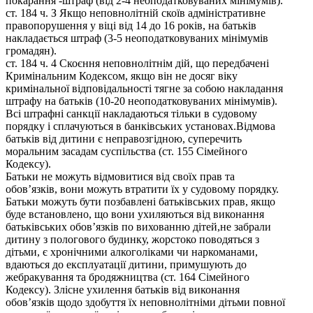
покарання -штраф (від 2-4 неоподатковуваних мінімумів).
ст. 184 ч. З Якщо неповнолітній скоїв адміністративне
правопорушення у віці від 14 до 16 років, на батьків
накладається штраф (3-5 неоподатковуваних мінімумів
громадян).
ст. 184 ч. 4 Скоєння неповнолітнім дій, що передбачені
Кримінальним Кодексом, якщо він не досяг віку
кримінальної відповідальності тягне за собою накладання
штрафу на батьків (10-20 неоподатковуваних мінімумів).
Всі штрафні санкції накладаються тільки в судовому
порядку і сплачуються в банківських установах.Відмова
батьків від дитини є неправозгідною, суперечить
моральним засадам суспільства (ст. 155 Сімейного
Кодексу).
Батьки не можуть відмовитися від своїх прав та
обов’язків, вони можуть втратити їх у судовому порядку.
Батьки можуть бути позбавлені батьківських прав, якщо
буде встановлено, що вони ухиляються від виконання
батьківських обов’язків по вихованню дітей,не забрали
дитину з пологового будинку, жорстоко поводяться з
дітьми, є хронічними алкоголіками чи наркоманами,
вдаються до експлуатації дитини, примушують до
жебракування та бродяжництва (ст. 164 Сімейного
Кодексу). Злісне ухилення батьків від виконання
обов’язків щодо здобуття їх неповнолітніми дітьми повної