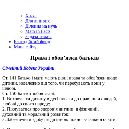
Ха-ха
Для лінивих
Ділення на нуль
Math In Facts
Задача тижня
Благодійний фонд
Мапа сайту
Права і обов’язки батьків
Сімейний Кодекс України
Ст. 141 Батько і мати мають рівні права та обов’язки щодо
дитини, незалежно від того, чи перебувають вони у
шлюбі.
Ст. 150 Батьки зобов’язані:
1. Виховувати дитину в дусі поваги до прав інших людей,
любові до свого народу;
2. Піклуватися про здоров’я дитини, її фізичний,
духовний та моральний розвиток;
3. Забезпечити здобуття дитиною повної загальної освіти;
.