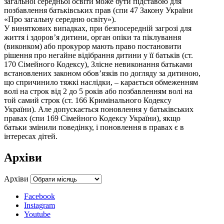
загальної середньої освіти може бути підставою для
позбавлення батьківських прав (спи 47 Закону України
«Про загальну середню освіту»).
У виняткових випадках, при безпосередній загрозі для
життя і здоров’я дитини, орган опіки та піклування
(виконком) або прокурор мають право постановити
рішення про негайне відібрання дитини у її батьків (ст.
170 Сімейного Кодексу), Злісне невиконання батьками
встановлених законом обов’язків по догляду за дитиною,
що спричинило тяжкі наслідки, – карається обмеженням
волі на строк від 2 до 5 років або позбавленням волі на
той самий строк (ст. 166 Кримінального Кодексу
України). Але допускається поновлення у батьківських
правах (спи 169 Сімейного Кодексу України), якщо
батьки змінили поведінку, і поновлення в правах є в
інтересах дітей.
Архіви
Архіви
Facebook
Instagram
Youtube