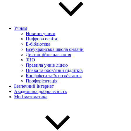
Учням
Новини учням
Цифрова освіта
E-бібліотека
Всеукраїнська школа онлайн
Дистанційне навчання
ЗНО
Правила учнів ліцею
Права та обов’язки підлітків
Конфлікти та їх розв’язання
Профорієнтація
Безпечний Інтернет
Академічна доброчесність
Ми і математика