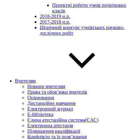
Проектні роботи учнів початкових
класів
2018-2019 н.р.
2017-2018 н.р.
Щорічний конкурс учнівських науково-
дослідних робіт
Вчителям
Новини вчителям
Права та обов’язки вчителів
Оцінювання
Дистанційне навчання
Електронний журнал
E-бібліотека
Єдина атестаційна система(ЄАС)
Електронна атестація
Підвищення кваліфікації
Конфлікти та їх розв’язання