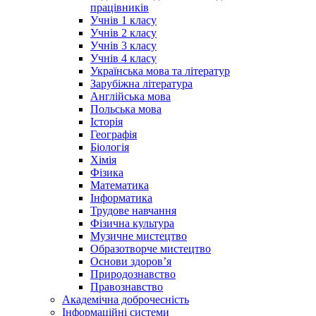
працівників
Учнів 1 класу
Учнів 2 класу
Учнів 3 класу
Учнів 4 класу
Українська мова та літератур
Зарубіжна література
Англійська мова
Польська мова
Історія
Географія
Біологія
Хімія
Фізика
Математика
Інформатика
Трудове навчання
Фізична культура
Музичне мистецтво
Образотворче мистецтво
Основи здоров’я
Природознавство
Правознавство
Академічна доброчесність
Інформаційні системи