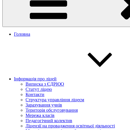
Головна
Інформація про ліцей
Виписка з ЄДРЮО
Статут ліцею
Контакти
Структура управління ліцеєм
Зарахування учнів
Територія обслуговування
Мережа класів
Педагогічний колектив
Ліцензії на провадження освітньої діяльності