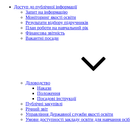
Доступ до публічної інформації
Запит на інформацію
Моніторинг якості освіти
Результати відбору підручників
План роботи на навчальний рік
Фінансова звітність
Вакантні посади
Діловодство
Накази
Положення
Посадові інструкції
Публічні закупівлі
Річний звіт
Управління Державної служби якості освіти
Умови доступності закладу освіти для навчання осі