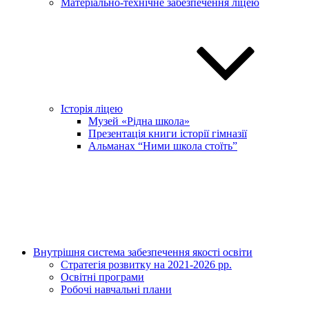
Матеріально-технічне забезпечення ліцею
Історія ліцею
Музей «Рідна школа»
Презентація книги історії гімназії
Альманах “Ними школа стоїть”
Внутрішня система забезпечення якості освіти
Стратегія розвитку на 2021-2026 рр.
Освітні програми
Робочі навчальні плани