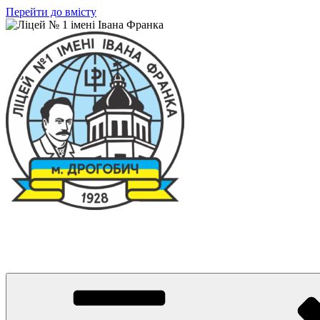
Перейти до вмісту
Ліцей № 1 імені Івана Франка
З життя нашого навчального закладу