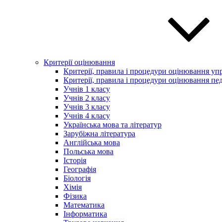
Критерії оцінювання
Критерії, правила і процедури оцінювання упр
Критерії, правила і процедури оцінювання пед
Учнів 1 класу
Учнів 2 класу
Учнів 3 класу
Учнів 4 класу
Українська мова та літератур
Зарубіжна література
Англійська мова
Польська мова
Історія
Географія
Біологія
Хімія
Фізика
Математика
Інформатика