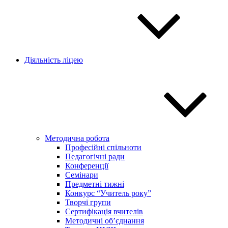
Діяльність ліцею
Методична робота
Професійні спільноти
Педагогічні ради
Конференції
Семінари
Предметні тижні
Конкурс “Учитель року”
Творчі групи
Сертифікація вчителів
Методичні об’єднання