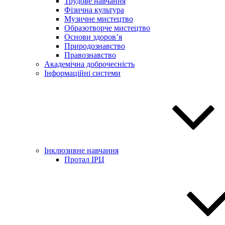
Трудове навчання
Фізична культура
Музичне мистецтво
Образотворче мистецтво
Основи здоров’я
Природознавство
Правознавство
Академічна доброчесність
Інформаційні системи
Інклюзивне навчання
Протал ІРЦ