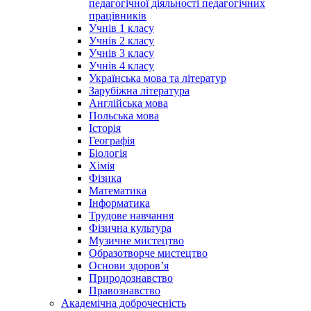
педагогічної діяльності педагогічних
працівників
Учнів 1 класу
Учнів 2 класу
Учнів 3 класу
Учнів 4 класу
Українська мова та літератур
Зарубіжна література
Англійська мова
Польська мова
Історія
Географія
Біологія
Хімія
Фізика
Математика
Інформатика
Трудове навчання
Фізична культура
Музичне мистецтво
Образотворче мистецтво
Основи здоров’я
Природознавство
Правознавство
Академічна доброчесність