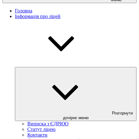
Головна
Інформація про ліцей
Розгорнути
дочірнє меню
Виписка з ЄДРЮО
Статут ліцею
Контакти