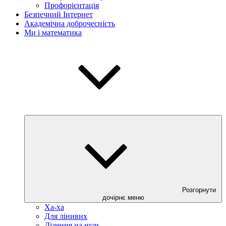
Профорієнтація
Безпечний Інтернет
Академічна доброчесність
Ми і математика
Розгорнути
дочірнє меню
Ха-ха
Для лінивих
Ділення на нуль