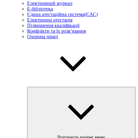
Електронний журнал
E-бібліотека
Єдина атестаційна система(ЄАС)
Електронна атестація
Підвищення кваліфікації
Конфлікти та їх розв’язання
Охорона праці
Розгорнути дочірнє меню