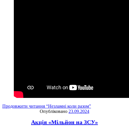
Продовжити читання
“Незламні коли разом”
Опубліковано
23.09.2024
Акція «Мільйон на ЗСУ»