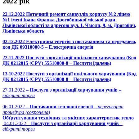
2022 рік
22.12.2022 Поточний ремонт санвузлів корпусу №2 ліцею
№1 імені Івана Франка Дрогобицької міської ради
Львівської області за адресою вул. І. Чмоли, 9, м. Дрогобич,
Львівська область
02.12.2022 Електрична енергія з постачанням та передачею,
код ДК 09310000-5 – Електрична енергія
22.11.2022 Послуги з організації шкільного харчування (Код
ДК 0212015 (CPV) 55510000-8 – Послуги їдалень)
13.10.2022 Послуги з організації шкільного харчування (Код
ДК 0212015 (CPV) 55510000-8 – Послуги їдалень)
27.01.2022 –
Послуги з організації харчування учнів
–
відкриті торги
06.01.2022 –
Постачання теплової енергії
–
переговорна
процедура (сокрочена)
Обґрунтування технічних та якісних характеристик тепло
04.01.2022 –
Послуги з організації харчування учнів
–
відкриті торги