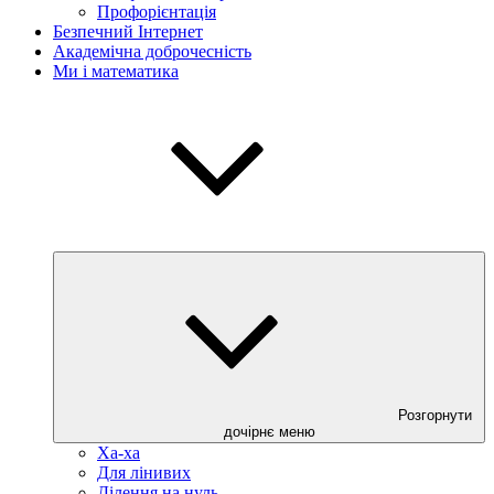
Профорієнтація
Безпечний Інтернет
Академічна доброчесність
Ми і математика
Розгорнути
дочірнє меню
Ха-ха
Для лінивих
Ділення на нуль