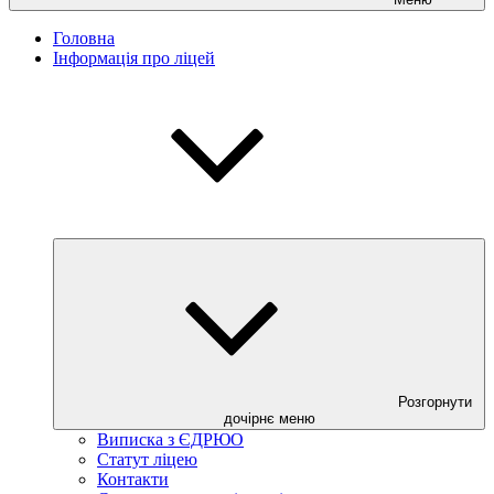
Головна
Інформація про ліцей
Розгорнути
дочірнє меню
Виписка з ЄДРЮО
Статут ліцею
Контакти