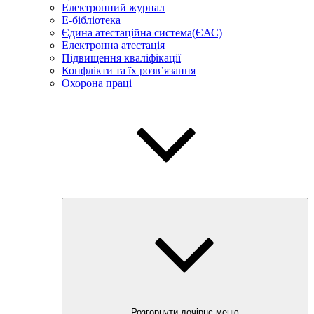
Електронний журнал
E-бібліотека
Єдина атестаційна система(ЄАС)
Електронна атестація
Підвищення кваліфікації
Конфлікти та їх розв’язання
Охорона праці
Розгорнути дочірнє меню