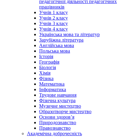
педагогічної діяльності педагогічних
працівників
Учнів 1 класу
Учнів 2 класу
Учнів 3 класу
Учнів 4 класу
Українська мова та літератур
Зарубіжна література
Англійська мова
Польська мова
Історія
Географія
Біологія
Хімія
Фізика
Математика
Інформатика
Трудове навчання
Фізична культура
Музичне мистецтво
Образотворче мистецтво
Основи здоров’я
Природознавство
Правознавство
Академічна доброчесність