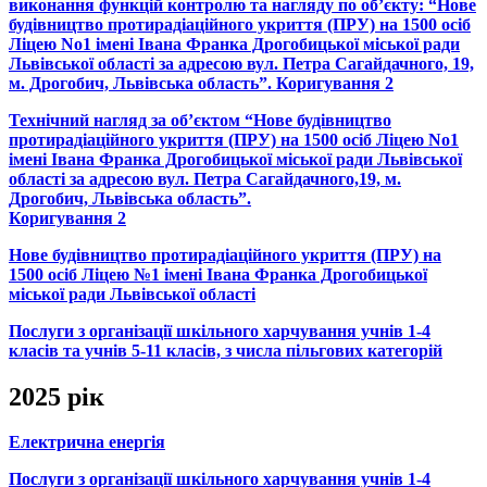
виконання функцій контролю та нагляду по об’єкту: “Нове
будівництво протирадіаційного укриття (ПРУ) на 1500 осіб
Ліцею No1 імені Івана Франка Дрогобицької міської ради
Львівської області за адресою вул. Петра Сагайдачного, 19,
м. Дрогобич, Львівська область”. Коригування 2
Технічний нагляд за об’єктом “Нове будівництво
протирадіаційного укриття (ПРУ) на 1500 осіб Ліцею No1
імені Івана Франка Дрогобицької міської ради Львівської
області за адресою вул. Петра Сагайдачного,19, м.
Дрогобич, Львівська область”.
Коригування 2
Нове будівництво протирадіаційного укриття (ПРУ) на
1500 осіб Ліцею №1 імені Івана Франка Дрогобицької
міської ради Львівської області
Послуги з організації шкільного харчування учнів 1-4
класів та учнів 5-11 класів, з числа пільгових категорій
2025 рік
Електрична енергія
Послуги з організації шкільного харчування учнів 1-4