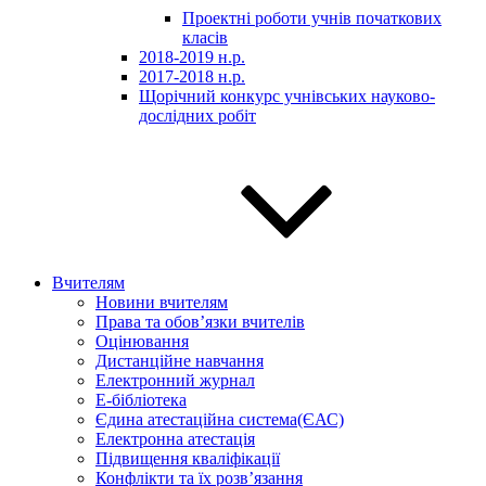
Проектні роботи учнів початкових
класів
2018-2019 н.р.
2017-2018 н.р.
Щорічний конкурс учнівських науково-
дослідних робіт
Вчителям
Новини вчителям
Права та обов’язки вчителів
Оцінювання
Дистанційне навчання
Електронний журнал
E-бібліотека
Єдина атестаційна система(ЄАС)
Електронна атестація
Підвищення кваліфікації
Конфлікти та їх розв’язання