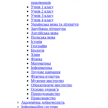
працівників
Учнів 1 класу
Учнів 2 класу
Учнів 3 класу
Учнів 4 класу
Українська мова та літератур
Зарубіжна література
Англійська мова
Польська мова
Історія
Географія
Біологія
Хімія
Фізика
Математика
Інформатика
Трудове навчання
Фізична культура
Музичне мистецтво
Образотворче мистецтво
Основи здоров’я
Природознавство
Правознавство
Академічна доброчесність
Інформаційні системи