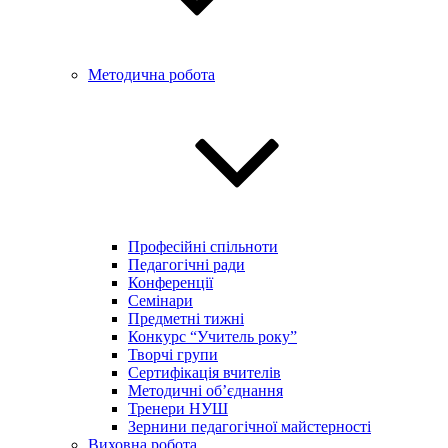
Методична робота
Професійні спільноти
Педагогічні ради
Конференції
Семінари
Предметні тижні
Конкурс “Учитель року”
Творчі групи
Сертифікація вчителів
Методичні об’єднання
Тренери НУШ
Зернини педагогічної майстерності
Виховна робота