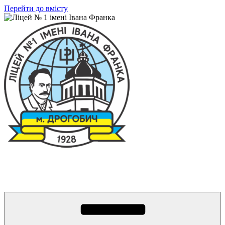
Перейти до вмісту
Ліцей № 1 імені Івана Франка
З життя нашого навчального закладу