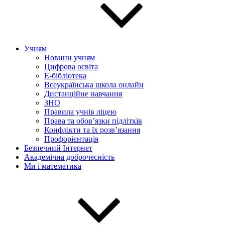
Учням
Новини учням
Цифрова освіта
E-бібліотека
Всеукраїнська школа онлайн
Дистанційне навчання
ЗНО
Правила учнів ліцею
Права та обов’язки підлітків
Конфлікти та їх розв’язання
Профорієнтація
Безпечний Інтернет
Академічна доброчесність
Ми і математика