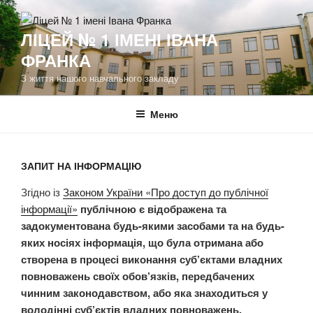
Перейти
до
ЛІЦЕЙ № 1 ІМЕНІ ІВАНА
вмісту
ФРАНКА
З життя нашого навчального закладу
Меню
ЗАПИТ НА ІНФОРМАЦІЮ
Згідно із
Законом України «Про доступ до публічної
інформації»
публічною є відображена та
задокументована будь-якими засобами та на будь-
яких носіях інформація, що була отримана або
створена в процесі виконання суб’єктами владних
повноважень своїх обов’язків, передбачених
чинним законодавством, або яка знаходиться у
володінні суб’єктів владних повноважень.