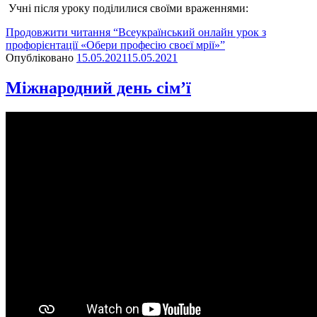
Учні після уроку поділилися своїми враженнями:
Продовжити читання
“Всеукраїнський онлайн урок з
профорієнтації «Обери професію своєї мрії»”
Опубліковано
15.05.2021
15.05.2021
Міжнародний день сім’ї