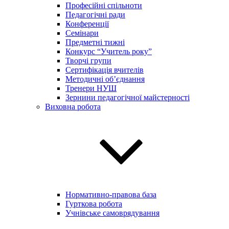
Професійні спільноти
Педагогічні ради
Конференції
Семінари
Предметні тижні
Конкурс “Учитель року”
Творчі групи
Сертифікація вчителів
Методичні об’єднання
Тренери НУШ
Зернини педагогічної майстерності
Виховна робота
Нормативно-правова база
Гурткова робота
Учнівське самоврядування