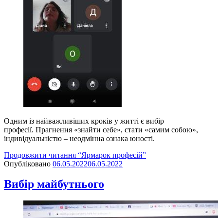
Одним із найважливіших кроків у житті є вибір
професії. Прагнення «знайти себе», стати «самим собою»,
індивідуальністю – неодмінна ознака юності.
Продовжити читання
“Ярмарок професій”
Опубліковано
06.05.2022
06.05.2022
Вибір майбутнього