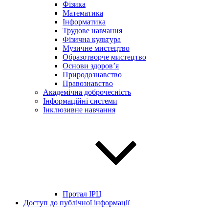
Фізика
Математика
Інформатика
Трудове навчання
Фізична культура
Музичне мистецтво
Образотворче мистецтво
Основи здоров’я
Природознавство
Правознавство
Академічна доброчесність
Інформаційні системи
Інклюзивне навчання
Протал ІРЦ
Доступ до публічної інформації