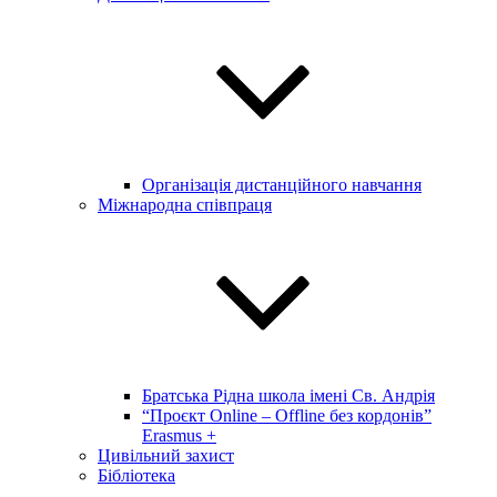
Організація дистанційного навчання
Міжнародна співпраця
Братська Рідна школа імені Св. Андрія
“Проєкт Online – Offline без кордонів”
Erasmus +
Цивільний захист
Бібліотека