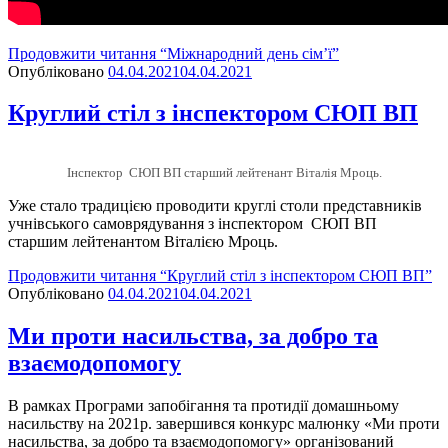
Продовжити читання
“Міжнародний день сім’ї”
Опубліковано
04.04.2021
04.04.2021
Круглий стіл з інспектором СЮП ВП
Інспектор СЮП ВП старший лейтенант Віталія Мроць.
Уже стало традицією проводити круглі столи представників
учнівського самоврядування з інспектором СЮП ВП
старшим лейтенантом Віталією Мроць.
Продовжити читання
“Круглий стіл з інспектором СЮП ВП”
Опубліковано
04.04.2021
04.04.2021
Ми проти насильства, за добро та
взаємодопомогу
В рамках Програми запобігання та протидії домашньому
насильству на 2021р. завершився конкурс малюнку «Ми проти
насильства, за добро та взаємодопомогу» організований