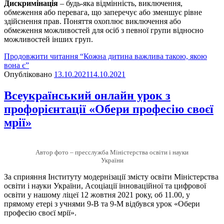
Дискримінація
– будь-яка відмінність, виключення,
обмеження або перевага, що заперечує або зменшує рівне
здійснення прав. Поняття охоплює виключення або
обмеження можливостей для осіб з певної групи відносно
можливостей інших груп.
Продовжити читання
“Кожна дитина важлива такою, якою
вона є”
Опубліковано
13.10.2021
14.10.2021
Всеукраїнський онлайн урок з
профорієнтації «Обери професію своєї
мрії»
Автор фото – пресслужба Міністерства освіти і науки
України
За сприяння Інституту модернізації змісту освіти Міністерства
освіти і науки України, Асоціації інноваційної та цифрової
освіти у нашому ліцеї 12 жовтня 2021 року, об 11.00, у
прямому етері з учнями 9-В та 9-М відбувся урок «Обери
професію своєї мрії».