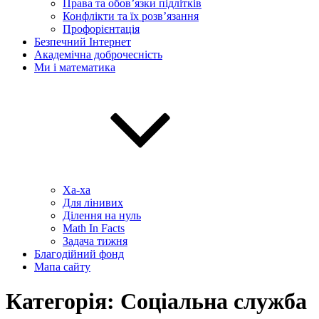
Права та обов’язки підлітків
Конфлікти та їх розв’язання
Профорієнтація
Безпечний Інтернет
Академічна доброчесність
Ми і математика
Ха-ха
Для лінивих
Ділення на нуль
Math In Facts
Задача тижня
Благодійний фонд
Мапа сайту
Категорія:
Соціальна служба