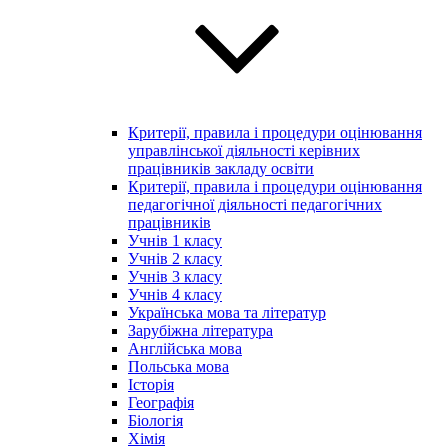
Критерії, правила і процедури оцінювання
управлінської діяльності керівних
працівників закладу освіти
Критерії, правила і процедури оцінювання
педагогічної діяльності педагогічних
працівників
Учнів 1 класу
Учнів 2 класу
Учнів 3 класу
Учнів 4 класу
Українська мова та літератур
Зарубіжна література
Англійська мова
Польська мова
Історія
Географія
Біологія
Хімія