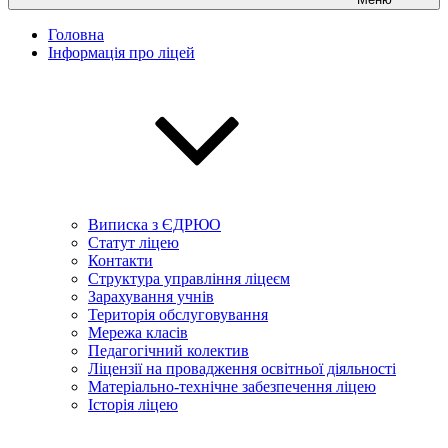
Головна
Інформація про ліцей
Виписка з ЄДРЮО
Статут ліцею
Контакти
Структура управління ліцеєм
Зарахування учнів
Територія обслуговування
Мережа класів
Педагогічний колектив
Ліцензії на провадження освітньої діяльності
Матеріально-технічне забезпечення ліцею
Історія ліцею