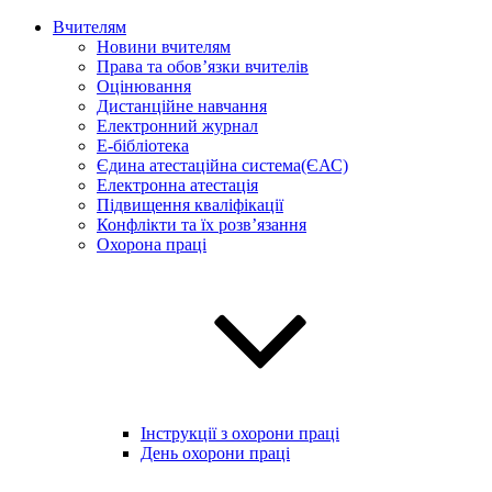
Вчителям
Новини вчителям
Права та обов’язки вчителів
Оцінювання
Дистанційне навчання
Електронний журнал
E-бібліотека
Єдина атестаційна система(ЄАС)
Електронна атестація
Підвищення кваліфікації
Конфлікти та їх розв’язання
Охорона праці
Інструкції з охорони праці
День охорони праці