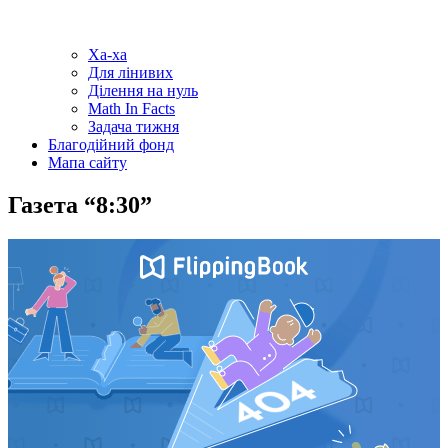
Ха-ха
Для лінивих
Ділення на нуль
Math In Facts
Задача тижня
Благодійний фонд
Мапа сайту
Газета “8:30”