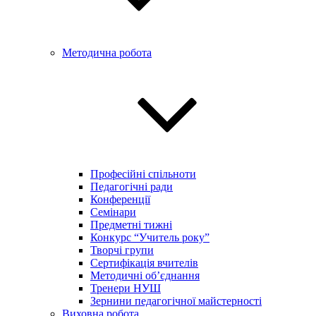
Методична робота
Професійні спільноти
Педагогічні ради
Конференції
Семінари
Предметні тижні
Конкурс “Учитель року”
Творчі групи
Сертифікація вчителів
Методичні об’єднання
Тренери НУШ
Зернини педагогічної майстерності
Виховна робота