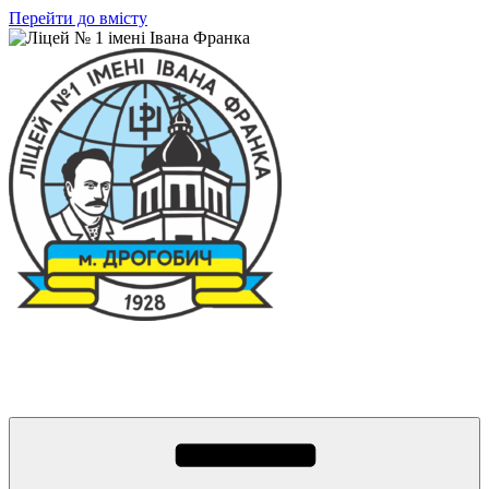
Перейти до вмісту
Ліцей № 1 імені Івана Франка
З життя нашого навчального закладу