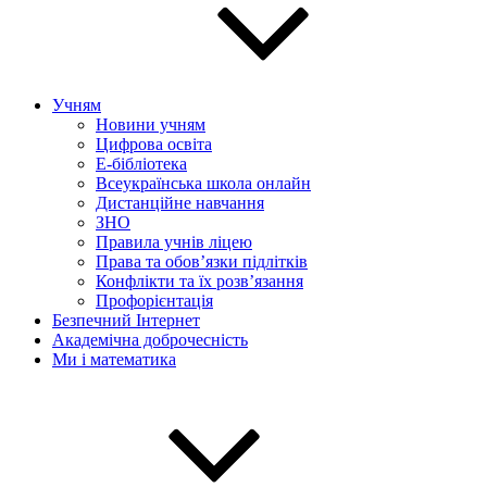
Учням
Новини учням
Цифрова освіта
E-бібліотека
Всеукраїнська школа онлайн
Дистанційне навчання
ЗНО
Правила учнів ліцею
Права та обов’язки підлітків
Конфлікти та їх розв’язання
Профорієнтація
Безпечний Інтернет
Академічна доброчесність
Ми і математика