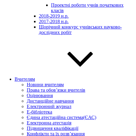
Проектні роботи учнів початкових
класів
2018-2019 н.р.
2017-2018 н.р.
Щорічний конкурс учнівських науково-
дослідних робіт
Вчителям
Новини вчителям
Права та обов’язки вчителів
Оцінювання
Дистанційне навчання
Електронний журнал
E-бібліотека
Єдина атестаційна система(ЄАС)
Електронна атестація
Підвищення кваліфікації
Конфлікти та їх розв’язання