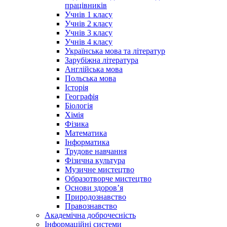
працівників
Учнів 1 класу
Учнів 2 класу
Учнів 3 класу
Учнів 4 класу
Українська мова та літератур
Зарубіжна література
Англійська мова
Польська мова
Історія
Географія
Біологія
Хімія
Фізика
Математика
Інформатика
Трудове навчання
Фізична культура
Музичне мистецтво
Образотворче мистецтво
Основи здоров’я
Природознавство
Правознавство
Академічна доброчесність
Інформаційні системи