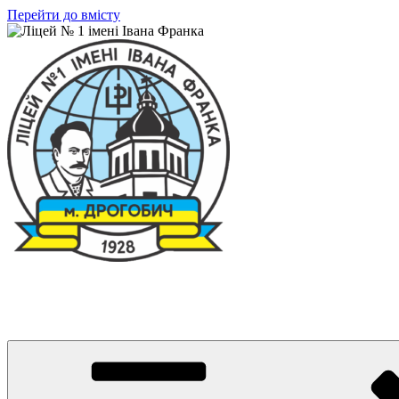
Перейти до вмісту
Ліцей № 1 імені Івана Франка
З життя нашого навчального закладу