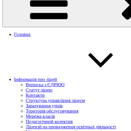
Головна
Інформація про ліцей
Виписка з ЄДРЮО
Статут ліцею
Контакти
Структура управління ліцеєм
Зарахування учнів
Територія обслуговування
Мережа класів
Педагогічний колектив
Ліцензії на провадження освітньої діяльності