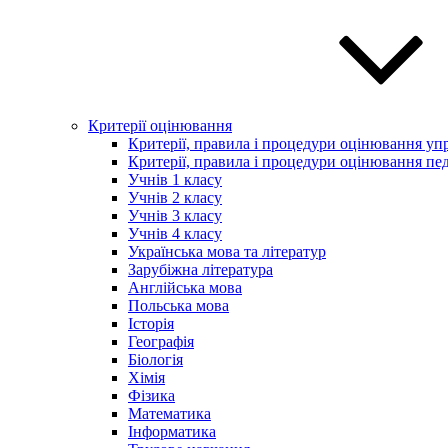
Критерії оцінювання
Критерії, правила і процедури оцінювання упр
Критерії, правила і процедури оцінювання пед
Учнів 1 класу
Учнів 2 класу
Учнів 3 класу
Учнів 4 класу
Українська мова та літератур
Зарубіжна література
Англійська мова
Польська мова
Історія
Географія
Біологія
Хімія
Фізика
Математика
Інформатика