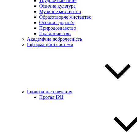
Трудове навчання
Фізична культура
Музичне мистецтво
Образотворче мистецтво
Основи здоров’я
Природознавство
Правознавство
Академічна доброчесність
Інформаційні системи
Інклюзивне навчання
Протал ІРЦ