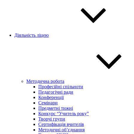
Діяльність ліцею
Методична робота
Професійні спільноти
Педагогічні ради
Конференції
Семінари
Предметні тижні
Конкурс “Учитель року”
Творчі групи
Сертифікація вчителів
Методичні об’єднання