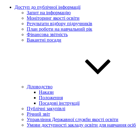
Доступ до публічної інформації
Запит на інформацію
Моніторинг якості освіти
Результати відбору підручників
План роботи на навчальний рік
Фінансова звітність
Вакантні посади
Діловодство
Накази
Положення
Посадові інструкції
Публічні закупівлі
Річний звіт
Управління Державної служби якості освіти
Умови доступності закладу освіти для навчання осі