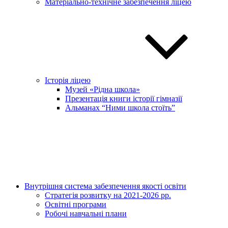
Матеріально-технічне забезпечення ліцею
Історія ліцею
Музей «Рідна школа»
Презентація книги історії гімназії
Альманах “Ними школа стоїть”
Внутрішня система забезпечення якості освіти
Стратегія розвитку на 2021-2026 рр.
Освітні програми
Робочі навчальні плани