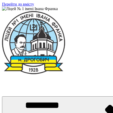
Перейти до вмісту
Ліцей № 1 імені Івана Франка
З життя нашого навчального закладу