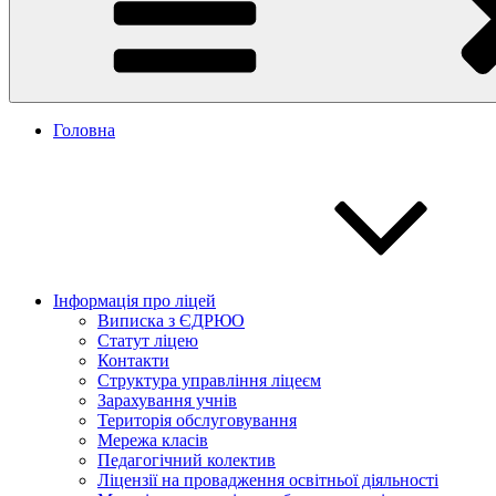
Головна
Інформація про ліцей
Виписка з ЄДРЮО
Статут ліцею
Контакти
Структура управління ліцеєм
Зарахування учнів
Територія обслуговування
Мережа класів
Педагогічний колектив
Ліцензії на провадження освітньої діяльності