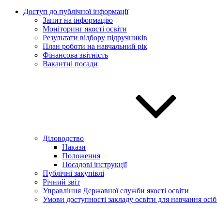
Доступ до публічної інформації
Запит на інформацію
Моніторинг якості освіти
Результати відбору підручників
План роботи на навчальний рік
Фінансова звітність
Вакантні посади
Діловодство
Накази
Положення
Посадові інструкції
Публічні закупівлі
Річний звіт
Управління Державної служби якості освіти
Умови доступності закладу освіти для навчання осі