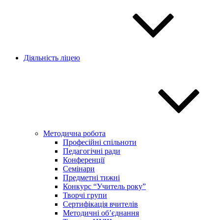
Діяльність ліцею
Методична робота
Професійні спільноти
Педагогічні ради
Конференції
Семінари
Предметні тижні
Конкурс “Учитель року”
Творчі групи
Сертифікація вчителів
Методичні об’єднання