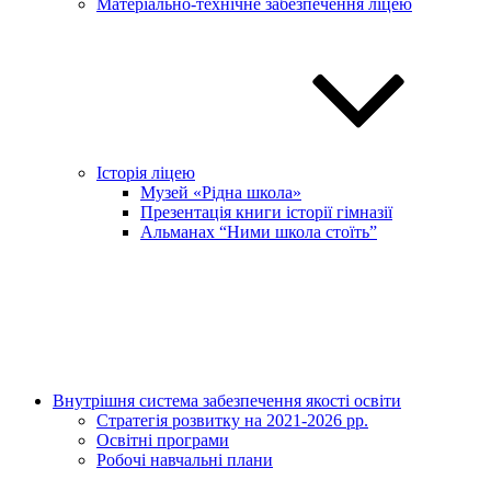
Матеріально-технічне забезпечення ліцею
Історія ліцею
Музей «Рідна школа»
Презентація книги історії гімназії
Альманах “Ними школа стоїть”
Внутрішня система забезпечення якості освіти
Стратегія розвитку на 2021-2026 рр.
Освітні програми
Робочі навчальні плани