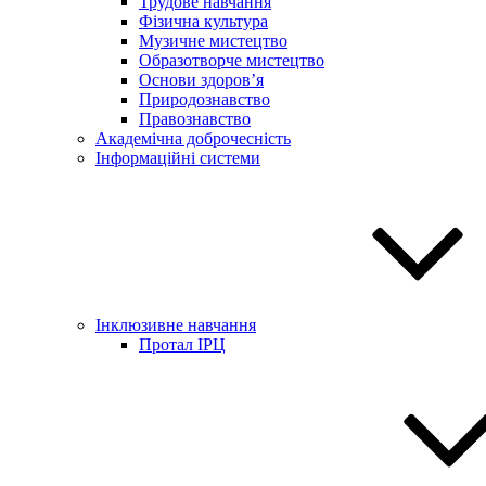
Трудове навчання
Фізична культура
Музичне мистецтво
Образотворче мистецтво
Основи здоров’я
Природознавство
Правознавство
Академічна доброчесність
Інформаційні системи
Інклюзивне навчання
Протал ІРЦ