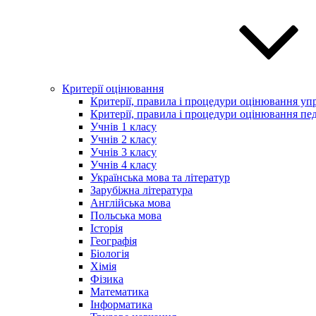
Критерії оцінювання
Критерії, правила і процедури оцінювання упр
Критерії, правила і процедури оцінювання пед
Учнів 1 класу
Учнів 2 класу
Учнів 3 класу
Учнів 4 класу
Українська мова та літератур
Зарубіжна література
Англійська мова
Польська мова
Історія
Географія
Біологія
Хімія
Фізика
Математика
Інформатика