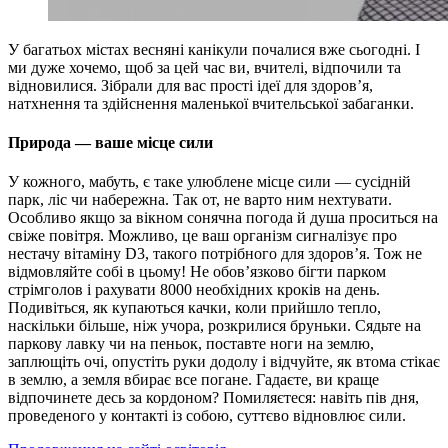
У багатьох містах весняні канікули почалися вже сьогодні. І
ми дуже хочемо, щоб за цей час ви, вчителі, відпочили та
відновилися. Зібрали для вас прості ідеї для здоров’я,
натхнення та здійснення маленької вчительської забаганки.
Природа — ваше місце сили
У кожного, мабуть, є таке улюблене місце сили — сусідній
парк, ліс чи набережна. Так от, не варто ним нехтувати.
Особливо якщо за вікном сонячна погода й душа проситься на
свіже повітря. Можливо, це ваш організм сигналізує про
нестачу вітаміну D3, такого потрібного для здоров’я. Тож не
відмовляйте собі в цьому! Не обов’язково бігти парком
стрімголов і рахувати 8000 необхідних кроків на день.
Подивіться, як купаються качки, коли прийшло тепло,
наскільки більше, ніж учора, розкрилися бруньки. Сядьте на
паркову лавку чи на пеньок, поставте ноги на землю,
заплющіть очі, опустіть руки додолу і відчуйте, як втома стікає
в землю, а земля вбирає все погане. Гадаєте, ви краще
відпочинете десь за кордоном? Помиляєтеся: навіть пів дня,
проведеного у контакті із собою, суттєво відновлює сили.