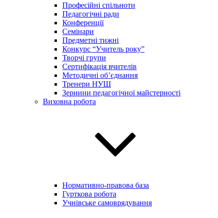
Професійні спільноти
Педагогічні ради
Конференції
Семінари
Предметні тижні
Конкурс “Учитель року”
Творчі групи
Сертифікація вчителів
Методичні об’єднання
Тренери НУШ
Зернини педагогічної майстерності
Виховна робота
Нормативно-правова база
Гурткова робота
Учнівське самоврядування