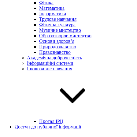
Фізика
Математика
Інформатика
Трудове навчання
Фізична культура
Музичне мистецтво
Образотворче мистецтво
Основи здоров’я
Природознавство
Правознавство
Академічна доброчесність
Інформаційні системи
Інклюзивне навчання
Протал ІРЦ
Доступ до публічної інформації