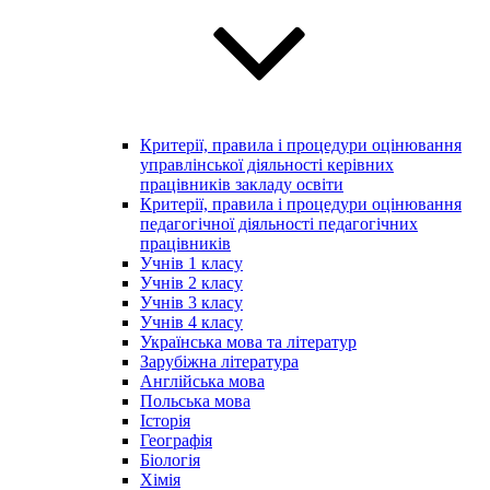
Критерії, правила і процедури оцінювання
управлінської діяльності керівних
працівників закладу освіти
Критерії, правила і процедури оцінювання
педагогічної діяльності педагогічних
працівників
Учнів 1 класу
Учнів 2 класу
Учнів 3 класу
Учнів 4 класу
Українська мова та літератур
Зарубіжна література
Англійська мова
Польська мова
Історія
Географія
Біологія
Хімія