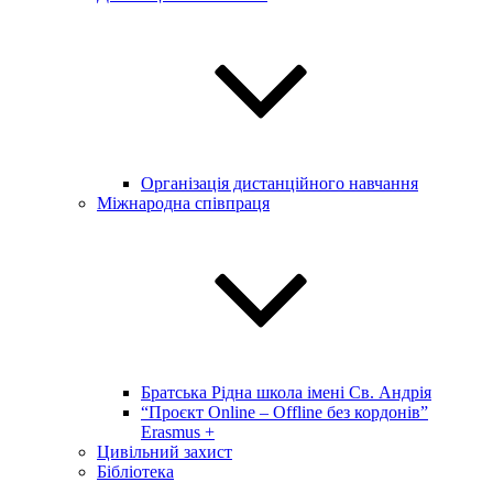
Організація дистанційного навчання
Міжнародна співпраця
Братська Рідна школа імені Св. Андрія
“Проєкт Online – Offline без кордонів”
Erasmus +
Цивільний захист
Бібліотека