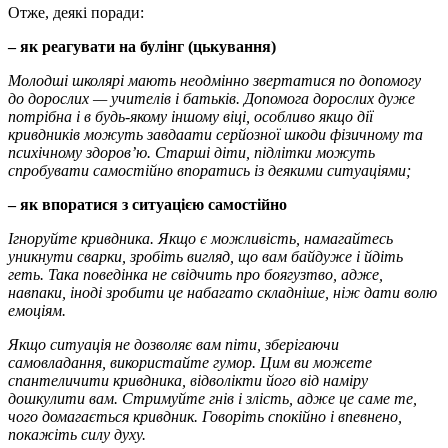
Отже, деякі поради:
– як реагувати на булінг (цькування)
Молодші школярі мають неодмінно звертатися по допомогу
до дорослих — учителів і батьків. Допомога дорослих дуже
потрібна і в будь-якому іншому віці, особливо якщо дії
кривдників можуть завдаати серйозної шкоди фізичному та
психічному здоров’ю. Старші діти, підлітки можуть
спробувати самостійно впоратись із деякими ситуаціями;
– як впоратися з ситуацією самостійно
Ігноруйте кривдника. Якщо є можливість, намагайтесь
уникнути сварки, зробіть вигляд, що вам байдуже і йдіть
геть. Така поведінка не свідчить про боягузтво, адже,
навпаки, іноді зробити це набагато складніше, ніж дати волю
емоціям.
Якщо ситуація не дозволяє вам піти, зберігаючи
самовладання, використайте гумор. Цим ви можете
спантеличити кривдника, відволікти його від наміру
дошкулити вам. Стримуйте гнів і злість, адже це саме те,
чого домагається кривдник. Говоріть спокійно і впевнено,
покажіть силу духу.