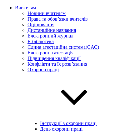
Вчителям
Новини вчителям
Права та обов’язки вчителів
Оцінювання
Дистанційне навчання
Електронний журнал
E-бібліотека
Єдина атестаційна система(ЄАС)
Електронна атестація
Підвищення кваліфікації
Конфлікти та їх розв’язання
Охорона праці
Інструкції з охорони праці
День охорони праці