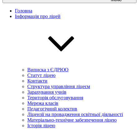
Головна
Інформація про ліцей
Виписка з ЄДРЮО
Статут ліцею
Контакти
Структура управління ліцеєм
Зарахування учнів
Територія обслуговування
Мережа класів
Педагогічний колектив
Ліцензії на провадження освітньої діяльності
Матеріально-технічне забезпечення ліцею
Історія ліцею