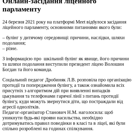
Онлайн-засідання ліцейного
парламенту
24 березня 2021 року на платформі Meet відбулося засідання
ліцейного парламенту, основними питаннями якого були:
– булінг у дитячому середовищі: причини, наслідки, шляхи
подолання;
– різне.
З інформацією про шкільний булінг як явище, його причини
та шляхи подолання виступили президент ліцею Волошин
Богдан та його команда.
Соціальний педагог Дробиняк Л.В. розповіла про організацію
протидії та попередження булінгу, а також ознайомила всіх
присутніх з алгоритмом дій при виявленні випадків
цькування та телефонами гарячої лінії з питань протидії
булінгу, куди можуть звернутися діти, що постраждали від
агресії однолітків.
Педагог-організатор Станович Н.М. наголосила: щоб
уникнути будь-які прояви насильства, необхідно
дотримуватись правил поведінки в класі та в ліцеї, які були
спільно розроблені на годинах спілкування.