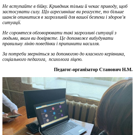
Не вступайте в бійку. Кривдник тільки й чекає приводу, щоб
застосувати силу. Що агресивніше ви реагуєте, то більше
шансів опинитися в загрозливій для вашої безпеки і здоров’я
ситуації.
Не соромтеся обговорювати такі загрозливі ситуації з
людьми, яким ви довіряєте. Це допоможе вибудувати
правильну лінію поведінки і припинити насилля.
За потреби зверніться за допомогою до класного керівника,
соціального педагога, психолога ліцею.
Педагог-організатор Станович Н.М.