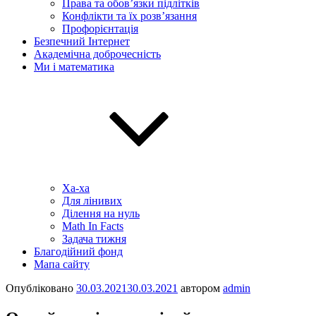
Права та обов’язки підлітків
Конфлікти та їх розв’язання
Профорієнтація
Безпечний Інтернет
Академічна доброчесність
Ми і математика
Ха-ха
Для лінивих
Ділення на нуль
Math In Facts
Задача тижня
Благодійний фонд
Мапа сайту
Опубліковано
30.03.2021
30.03.2021
автором
admin