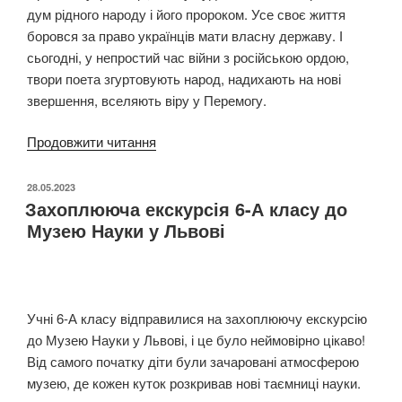
дум рідного народу і його пророком. Усе своє життя
боровся за право українців мати власну державу. І
сьогодні, у непростий час війни з російською ордою,
твори поета згуртовують народ, надихають на нові
звершення, вселяють віру у Перемогу.
Продовжити читання
“107
роковини
від
ОПУБЛІКОВАНО
28.05.2023
Захоплююча екскурсія 6-А класу до
дня
Музею Науки у Львові
смерті
Каменяра”
Учні 6-А класу відправилися на захоплюючу екскурсію
до Музею Науки у Львові, і це було неймовірно цікаво!
Від самого початку діти були зачаровані атмосферою
музею, де кожен куток розкривав нові таємниці науки.