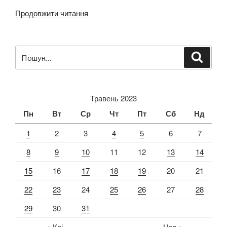
Продовжити читання
“Захоплююча
екскурсія
6-
А
Пошук
Шукат
класу
за
до
запитом:
Музею
Науки
Травень 2023
у
Пн
Вт
Ср
Чт
Пт
Сб
Нд
Львові”
1
2
3
4
5
6
7
8
9
10
11
12
13
14
15
16
17
18
19
20
21
22
23
24
25
26
27
28
29
30
31
« Кві
Чер »