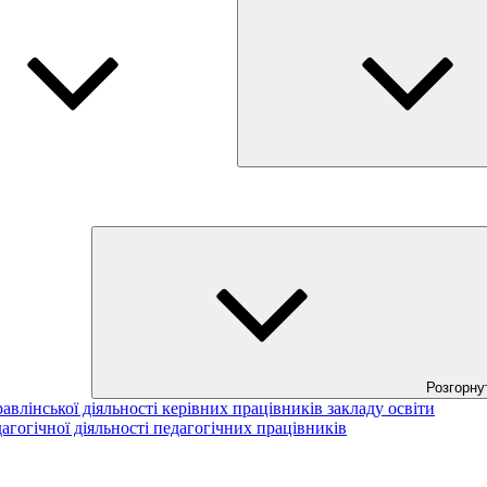
Розгорну
авлінської діяльності керівних працівників закладу освіти
агогічної діяльності педагогічних працівників