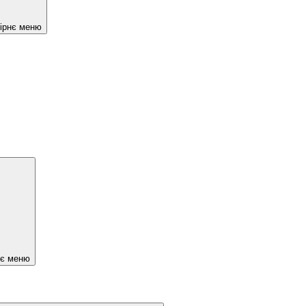
чірнє меню
нє меню