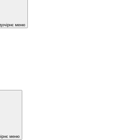
 дочірнє меню
чірнє меню