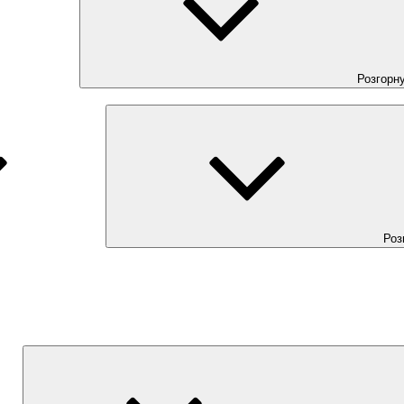
Розгорн
Роз