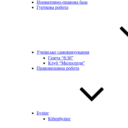
Нормативно-правова база
Гурткова робота
Учнівське самоврядування
Газета “8:30”
Клуб “Милосердя”
Правовиховна робота
Булінг
Кібербулінг