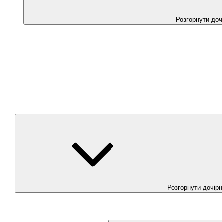
Розгорнути до
Розгорнути дочір