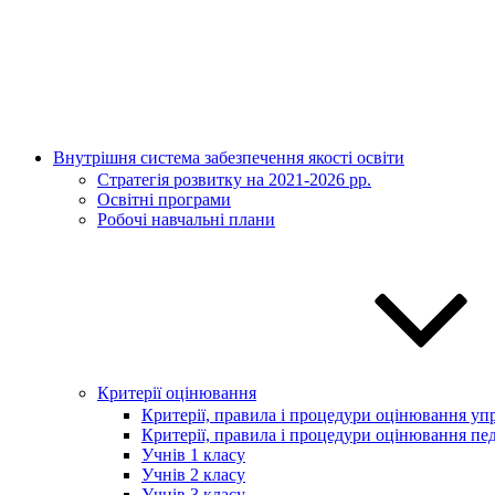
Внутрішня система забезпечення якості освіти
Стратегія розвитку на 2021-2026 рр.
Освітні програми
Робочі навчальні плани
Критерії оцінювання
Критерії, правила і процедури оцінювання упр
Критерії, правила і процедури оцінювання пед
Учнів 1 класу
Учнів 2 класу
Учнів 3 класу