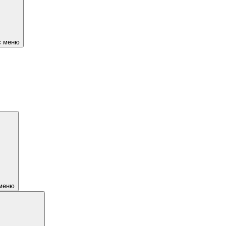
є меню
 меню