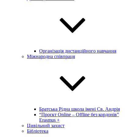
Організація дистанційного навчання
Міжнародна співпраця
Братська Рідна школа імені Св. Андрія
“Проєкт Online – Offline без кордонів”
Erasmus +
Цивільний захист
Бібліотека