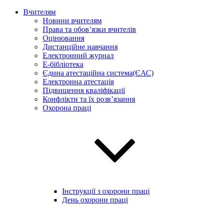
Вчителям
Новини вчителям
Права та обов’язки вчителів
Оцінювання
Дистанційне навчання
Електронний журнал
E-бібліотека
Єдина атестаційна система(ЄАС)
Електронна атестація
Підвищення кваліфікації
Конфлікти та їх розв’язання
Охорона праці
Інструкції з охорони праці
День охорони праці