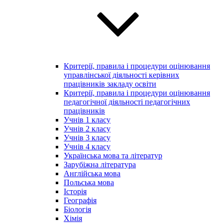
Критерії, правила і процедури оцінювання
управлінської діяльності керівних
працівників закладу освіти
Критерії, правила і процедури оцінювання
педагогічної діяльності педагогічних
працівників
Учнів 1 класу
Учнів 2 класу
Учнів 3 класу
Учнів 4 класу
Українська мова та літератур
Зарубіжна література
Англійська мова
Польська мова
Історія
Географія
Біологія
Хімія