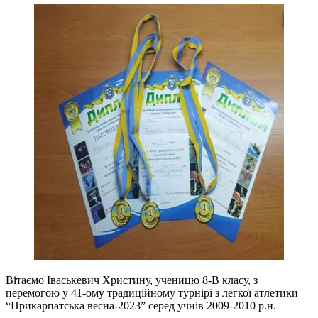
Вітаємо Іваськевич Христину, ученицю 8-В класу, з
перемогою у 41-ому традиційному турнірі з легкої атлетики
“Прикарпатська весна-2023” серед учнів 2009-2010 р.н.