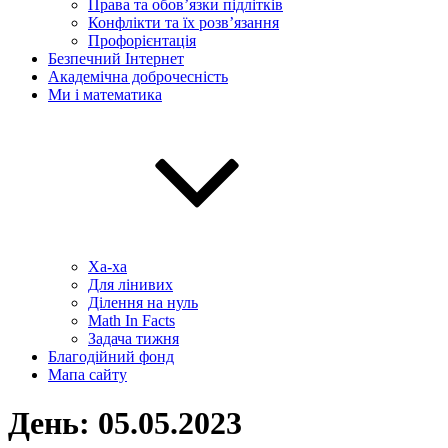
Права та обов’язки підлітків
Конфлікти та їх розв’язання
Профорієнтація
Безпечний Інтернет
Академічна доброчесність
Ми і математика
Ха-ха
Для лінивих
Ділення на нуль
Math In Facts
Задача тижня
Благодійний фонд
Мапа сайту
День:
05.05.2023