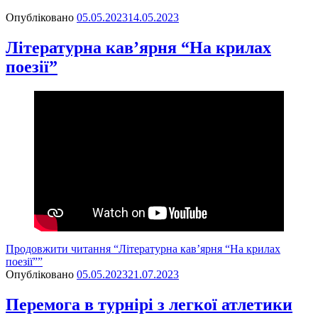
Опубліковано
05.05.2023
14.05.2023
Літературна кав’ярня “На крилах
поезії”
Продовжити читання
“Літературна кав’ярня “На крилах
поезії””
Опубліковано
05.05.2023
21.07.2023
Перемога в турнірі з легкої атлетики