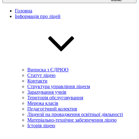
Головна
Інформація про ліцей
Виписка з ЄДРЮО
Статут ліцею
Контакти
Структура управління ліцеєм
Зарахування учнів
Територія обслуговування
Мережа класів
Педагогічний колектив
Ліцензії на провадження освітньої діяльності
Матеріально-технічне забезпечення ліцею
Історія ліцею