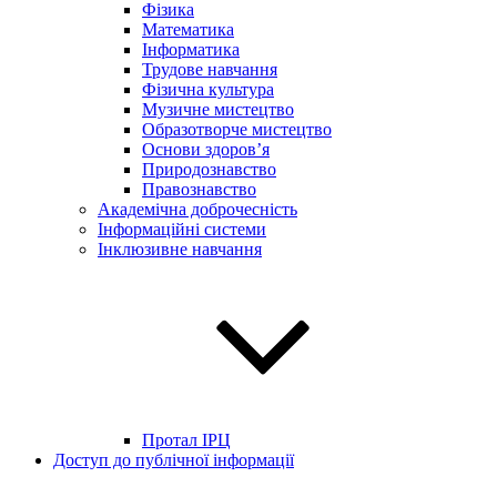
Фізика
Математика
Інформатика
Трудове навчання
Фізична культура
Музичне мистецтво
Образотворче мистецтво
Основи здоров’я
Природознавство
Правознавство
Академічна доброчесність
Інформаційні системи
Інклюзивне навчання
Протал ІРЦ
Доступ до публічної інформації