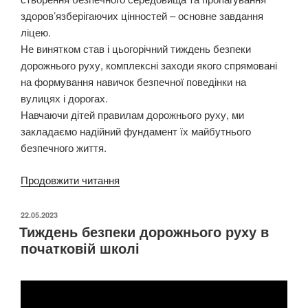
здоров’язберігаючих цінностей – основне завдання
ліцею.
Не винятком став і цьогорічний тиждень безпеки
дорожнього руху, комплексні заходи якого спрямовані
на формування навичок безпечної поведінки на
вулицях і дорогах.
Навчаючи дітей правилам дорожнього руху, ми
закладаємо надійний фундамент їх майбутнього
безпечного життя.
Продовжити читання
“Тиждень
безпеки
дорожнього
ОПУБЛІКОВАНО
22.05.2023
Тиждень безпеки дорожнього руху в
руху”
початковій школі