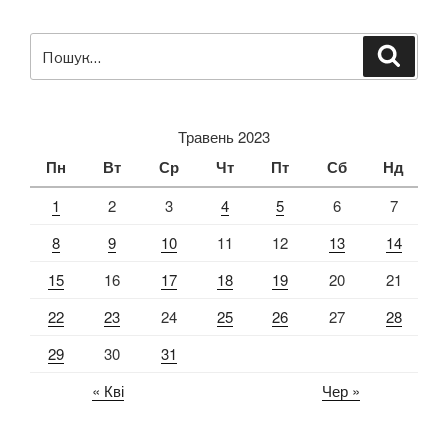
дорожнього
руху
Пошук
Шукат
в
за
початковій
запитом:
школі”
Травень 2023
Пн
Вт
Ср
Чт
Пт
Сб
Нд
1
2
3
4
5
6
7
8
9
10
11
12
13
14
15
16
17
18
19
20
21
22
23
24
25
26
27
28
29
30
31
« Кві
Чер »