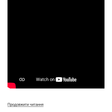
Продовжити читання
“Тиждень
безпеки