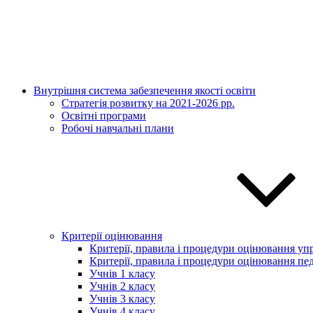
Внутрішня система забезпечення якості освіти
Стратегія розвитку на 2021-2026 рр.
Освітні програми
Робочі навчальні плани
Критерії оцінювання
Критерії, правила і процедури оцінювання упр
Критерії, правила і процедури оцінювання пед
Учнів 1 класу
Учнів 2 класу
Учнів 3 класу
Учнів 4 класу