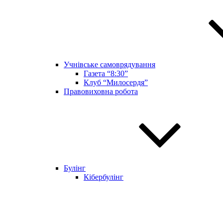
Учнівське самоврядування
Газета “8:30”
Клуб “Милосердя”
Правовиховна робота
Булінг
Кібербулінг