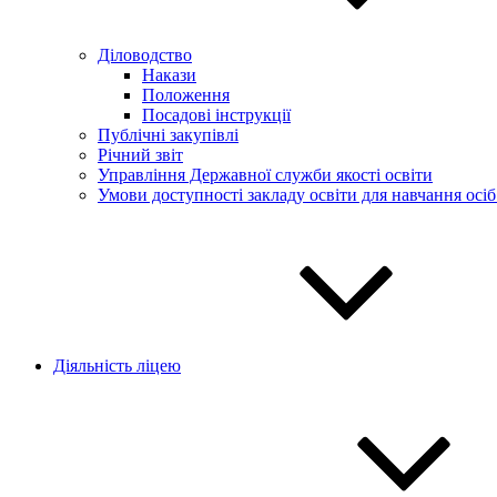
Діловодство
Накази
Положення
Посадові інструкції
Публічні закупівлі
Річний звіт
Управління Державної служби якості освіти
Умови доступності закладу освіти для навчання осі
Діяльність ліцею