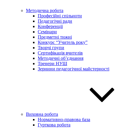
Методична робота
Професійні спільноти
Педагогічні ради
Конференції
Семінари
Предметні тижні
Конкурс “Учитель року”
Творчі групи
Сертифікація вчителів
Методичні об’єднання
Тренери НУШ
Зернини педагогічної майстерності
Виховна робота
Нормативно-правова база
Гурткова робота