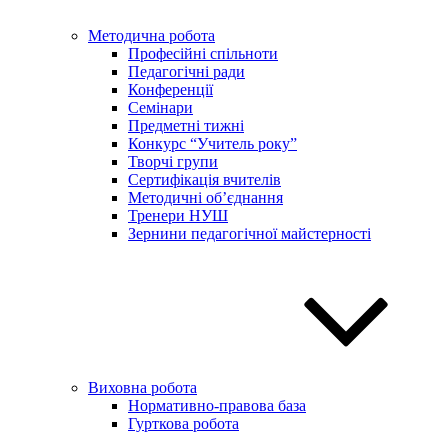
Методична робота
Професійні спільноти
Педагогічні ради
Конференції
Семінари
Предметні тижні
Конкурс “Учитель року”
Творчі групи
Сертифікація вчителів
Методичні об’єднання
Тренери НУШ
Зернини педагогічної майстерності
Виховна робота
Нормативно-правова база
Гурткова робота