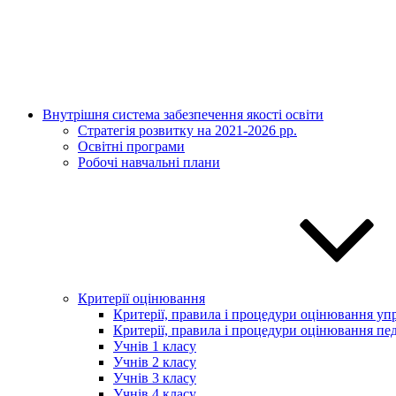
Внутрішня система забезпечення якості освіти
Стратегія розвитку на 2021-2026 рр.
Освітні програми
Робочі навчальні плани
Критерії оцінювання
Критерії, правила і процедури оцінювання упр
Критерії, правила і процедури оцінювання пед
Учнів 1 класу
Учнів 2 класу
Учнів 3 класу
Учнів 4 класу