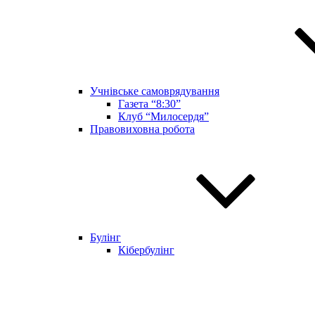
Учнівське самоврядування
Газета “8:30”
Клуб “Милосердя”
Правовиховна робота
Булінг
Кібербулінг