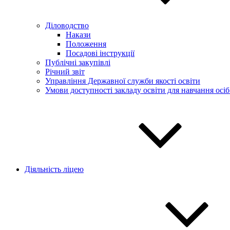
Діловодство
Накази
Положення
Посадові інструкції
Публічні закупівлі
Річний звіт
Управління Державної служби якості освіти
Умови доступності закладу освіти для навчання осі
Діяльність ліцею