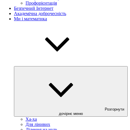
Профорієнтація
Безпечний Інтернет
Академічна доброчесність
Ми і математика
Розгорнути
дочірнє меню
Ха-ха
Для лінивих
Ділення на нуль