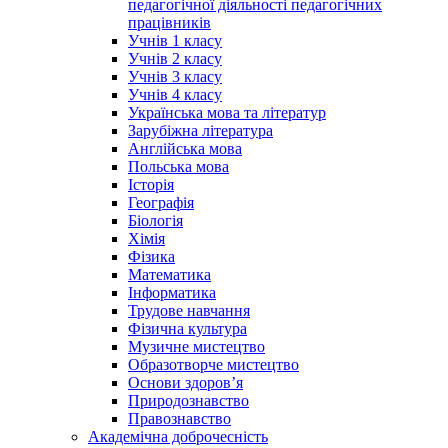
педагогічної діяльності педагогічних
працівників
Учнів 1 класу
Учнів 2 класу
Учнів 3 класу
Учнів 4 класу
Українська мова та літератур
Зарубіжна література
Англійська мова
Польська мова
Історія
Географія
Біологія
Хімія
Фізика
Математика
Інформатика
Трудове навчання
Фізична культура
Музичне мистецтво
Образотворче мистецтво
Основи здоров’я
Природознавство
Правознавство
Академічна доброчесність