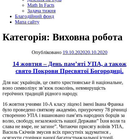
Math In Facts
Задача тижня
Благодійний фонд
Мапа сайту
Категорія:
Виховна робота
Опубліковано
19.10.2020
20.10.2020
14 жовтня – День пам’яті УПА, а також
свято Покрови Пресвятої Богородиці.
Для нас українців, це свято християнське й національне,
воно символізує зв’язок поколінь, невмирущість
героїчних традицій рідного народу.
16 жовтня учнями 10-А класу ліцею1 імені Івана Франка
було проведено святкову академію, приурочену 78 річниці
створенню УПА і вшановано пам’ять народних борців за
волю, свободу, незалежність нашої Держави” Їхня воля та
слава не вмре, не загине”. Читаючи присягу воїнів УПА,
Василь Скічнів змусив всіх присутніх задуматися ,
осягнути сторінки нашої багатостраждальної історії.