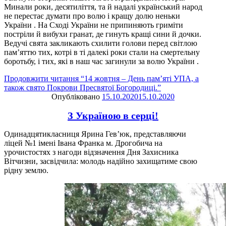
Минали роки, десятиліття, та й надалі український народ
не перестає думати про волю і кращу долю неньки
України . На Сході України не припиняють гриміти
постріли й вибухи гранат, де гинуть кращі сини й дочки.
Ведучі свята закликають схилити голови перед світлою
пам’яттю тих, котрі в ті далекі роки стали на смертельну
боротьбу, і тих, які в наш час загинули за волю України .
Продовжити читання
“14 жовтня – День пам’яті УПА, а
також свято Покрови Пресвятої Богородиці.”
Опубліковано
15.10.2020
15.10.2020
З Україною в серці!
Одинадцятикласниця Ярина Гев’юк, представляючи
ліцей №1 імені Івана Франка м. Дрогобича на
урочистостях з нагоди відзначення Дня Захисника
Вітчизни, засвідчила: молодь надійно захищатиме свою
рідну землю.