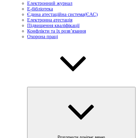
Електронний журнал
E-бібліотека
Єдина атестаційна система(ЄАС)
Електронна атестація
Підвищення кваліфікації
Конфлікти та їх розв’язання
Охорона праці
Розгорнути дочірнє меню