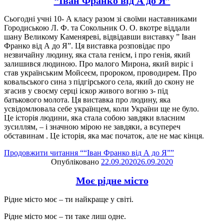
“Іван Франко від А до Я”
Сьогодні учні 10- А класу разом зі своїми наставниками
Городиською Л. Ф. та Сокольник О. О. вкотре віддали
шану Великому Каменяреві, відвідавши виставку ” Іван
Франко від А до Я”. Ця виставка розповідає про
незвичайну людину, яка стала генієм, і про генія, який
залишився людиною. Про малого Мирона, який виріс і
став українським Мойсеєм, пророком, проводирем. Про
ковальського сина з підгірського села, який до скону не
згасив у своєму серці іскор живого вогню з- під
батькового молота. Ця виставка про людину, яка
усвідомлювала себе українцем, коли України ще не було.
Це історія людини, яка стала собою завдяки власним
зусиллям, – і значною мірою не завдяки, а всупереч
обставинам . Це історія, яка має початок, але не має кінця.
Продовжити читання
““Іван Франко від А до Я””
Опубліковано
22.09.2020
26.09.2020
Моє рідне місто
Рідне місто моє – ти найкраще у світі.
Рідне місто моє – ти таке лиш одне.