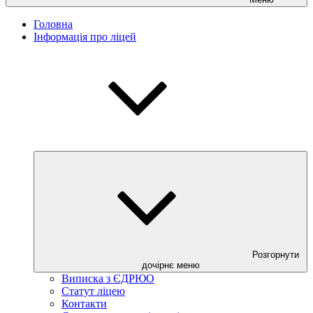
Головна
Інформація про ліцей
Розгорнути
дочірнє меню
Виписка з ЄДРЮО
Статут ліцею
Контакти