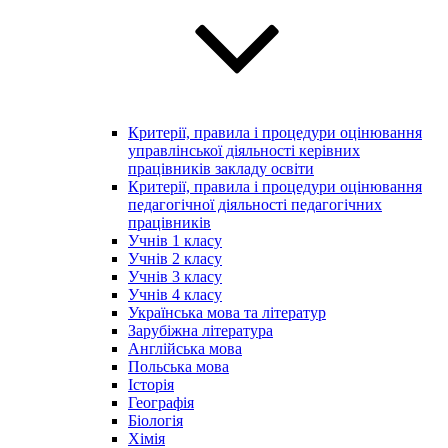
Критерії, правила і процедури оцінювання
управлінської діяльності керівних
працівників закладу освіти
Критерії, правила і процедури оцінювання
педагогічної діяльності педагогічних
працівників
Учнів 1 класу
Учнів 2 класу
Учнів 3 класу
Учнів 4 класу
Українська мова та літератур
Зарубіжна література
Англійська мова
Польська мова
Історія
Географія
Біологія
Хімія