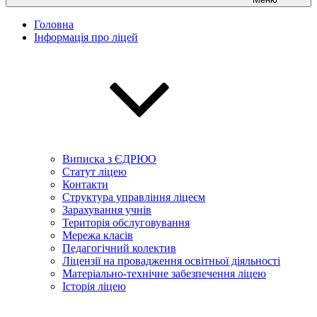
Головна
Інформація про ліцей
Виписка з ЄДРЮО
Статут ліцею
Контакти
Структура управління ліцеєм
Зарахування учнів
Територія обслуговування
Мережа класів
Педагогічний колектив
Ліцензії на провадження освітньої діяльності
Матеріально-технічне забезпечення ліцею
Історія ліцею