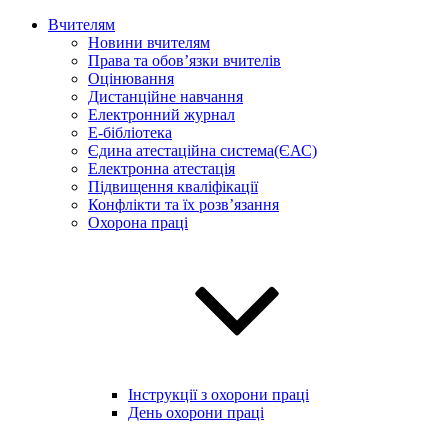
Вчителям
Новини вчителям
Права та обов’язки вчителів
Оцінювання
Дистанційне навчання
Електронний журнал
E-бібліотека
Єдина атестаційна система(ЄАС)
Електронна атестація
Підвищення кваліфікації
Конфлікти та їх розв’язання
Охорона праці
Інструкції з охорони праці
День охорони праці