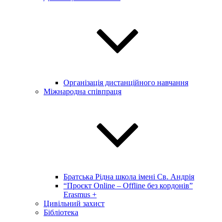
Організація дистанційного навчання
Міжнародна співпраця
Братська Рідна школа імені Св. Андрія
“Проєкт Online – Offline без кордонів”
Erasmus +
Цивільний захист
Бібліотека