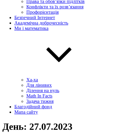
Права та обов’язки підлітків
Конфлікти та їх розв’язання
Профорієнтація
Безпечний Інтернет
Академічна доброчесність
Ми і математика
Ха-ха
Для лінивих
Ділення на нуль
Math In Facts
Задача тижня
Благодійний фонд
Мапа сайту
День:
27.07.2023