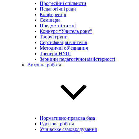
Професійні спільноти
Педагогічні ради
Конференції
Семінари
Предметні тижні
Конкурс “Учитель року”
Творчі групи
Сертифікація вчителів
Методичні об’єднання
Тренери НУШ
Зернини педагогічної майстерності
Виховна робота
Нормативно-правова база
Гурткова робота
Учнівське самоврядування