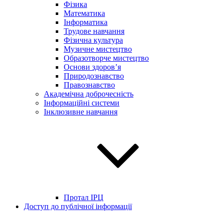
Фізика
Математика
Інформатика
Трудове навчання
Фізична культура
Музичне мистецтво
Образотворче мистецтво
Основи здоров’я
Природознавство
Правознавство
Академічна доброчесність
Інформаційні системи
Інклюзивне навчання
Протал ІРЦ
Доступ до публічної інформації