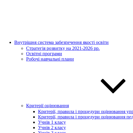
Внутрішня система забезпечення якості освіти
Стратегія розвитку на 2021-2026 рр.
Освітні програми
Робочі навчальні плани
Критерії оцінювання
Критерії, правила і процедури оцінювання упр
Критерії, правила і процедури оцінювання пед
Учнів 1 класу
Учнів 2 класу
Учнів 3 класу