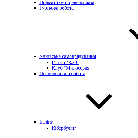
Нормативно-правова база
Гурткова робота
Учнівське самоврядування
Газета “8:30”
Клуб “Милосердя”
Правовиховна робота
Булінг
Кібербулінг