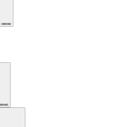
є меню
 меню