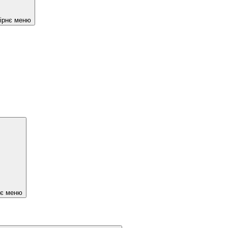
чірнє меню
нє меню