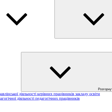
Розгорну
авлінської діяльності керівних працівників закладу освіти
агогічної діяльності педагогічних працівників