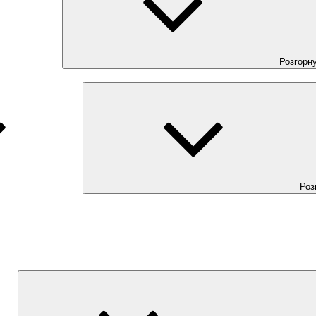
Розгорн
Роз