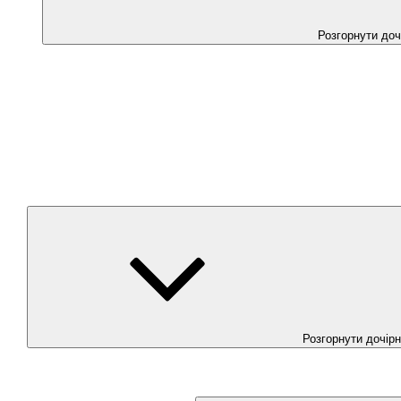
Розгорнути до
Розгорнути дочір