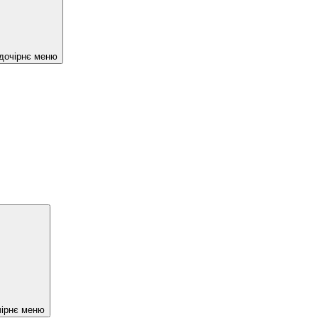
 дочірнє меню
чірнє меню