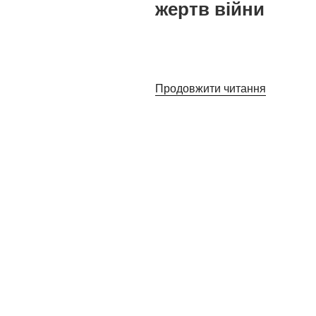
жертв війни
Продовжити читання
“День
скорботи
і
вшанува
пам’яті
жертв
війни”