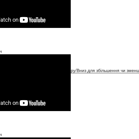
ч
ристовуйте клавіші зі стрілками Вгору/Вниз для збільшення чи зменш
ч