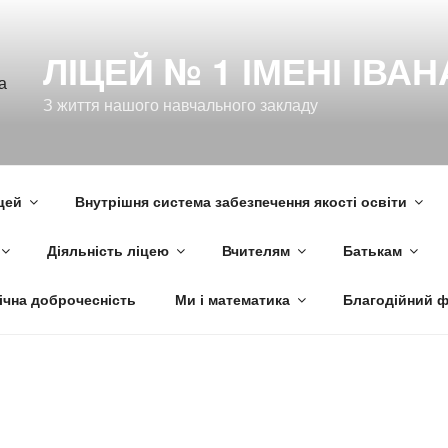
ЛІЦЕЙ № 1 ІМЕНІ ІВА
З життя нашого навчального закладу
цей
Внутрішня система забезпечення якості освіти
Діяльність ліцею
Вчителям
Батькам
ічна доброчесність
Ми і математика
Благодійний 