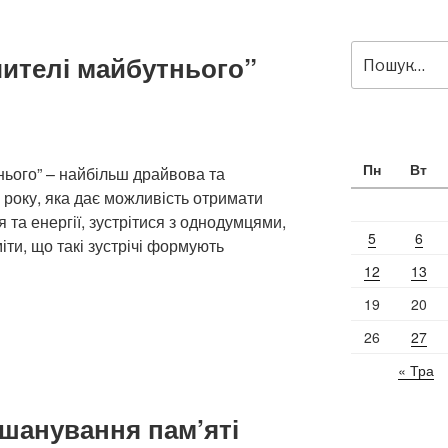
Пошук
чителі майбутнього”
за
запитом:
Пн
Вт
нього” – найбільш драйвова та
о року, яка дає можливість отримати
 та енергії, зустрітися з однодумцями,
5
6
іти, що такі зустрічі формують
12
13
19
20
26
27
« Тра
ого””
вшанування пам’яті