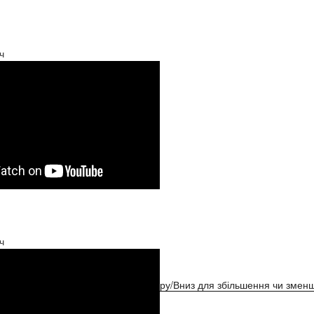
ч
ч
ристовуйте клавіші зі стрілками Вгору/Вниз для збільшення чи зменш