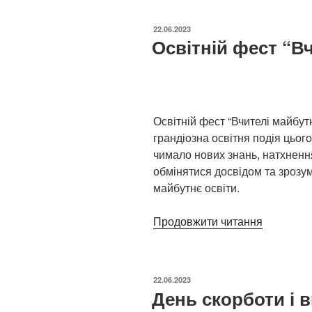
ОПУБЛІКОВАНО
22.06.2023
Освітній фест “В
Освітній фест “Вчителі майбут
грандіозна освітня подія цьог
чимало нових знань, натхнення
обмінятися досвідом та зрозум
майбутнє освіти.
Продовжити читання
“Освітній
фест
“Вчителі
майбутнь
ОПУБЛІКОВАНО
22.06.2023
День скорботи і 