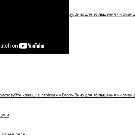
ристовуйте клавіші зі стрілками Вгору/Вниз для збільшення чи зменш
ристовуйте клавіші зі стрілками Вгору/Вниз для збільшення чи зменш