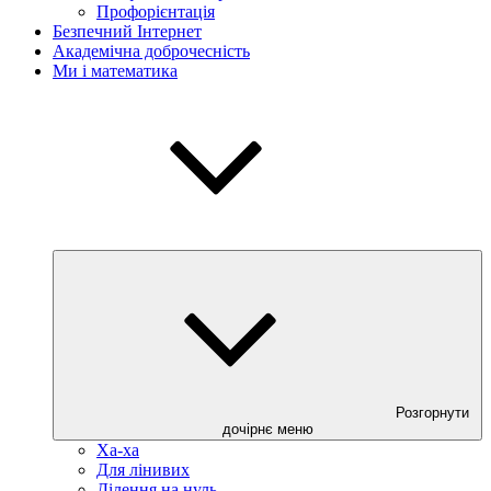
Профорієнтація
Безпечний Інтернет
Академічна доброчесність
Ми і математика
Розгорнути
дочірнє меню
Ха-ха
Для лінивих
Ділення на нуль