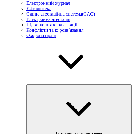
Електронний журнал
E-бібліотека
Єдина атестаційна система(ЄАС)
Електронна атестація
Підвищення кваліфікації
Конфлікти та їх розв’язання
Охорона праці
Розгорнути дочірнє меню