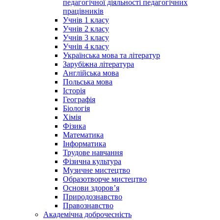
педагогічної діяльності педагогічних
працівників
Учнів 1 класу
Учнів 2 класу
Учнів 3 класу
Учнів 4 класу
Українська мова та літератур
Зарубіжна література
Англійська мова
Польська мова
Історія
Географія
Біологія
Хімія
Фізика
Математика
Інформатика
Трудове навчання
Фізична культура
Музичне мистецтво
Образотворче мистецтво
Основи здоров’я
Природознавство
Правознавство
Академічна доброчесність