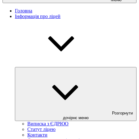
Головна
Інформація про ліцей
Розгорнути
дочірнє меню
Виписка з ЄДРЮО
Статут ліцею
Контакти