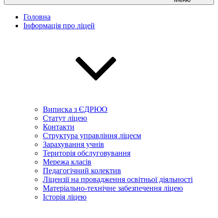
Головна
Інформація про ліцей
Виписка з ЄДРЮО
Статут ліцею
Контакти
Структура управління ліцеєм
Зарахування учнів
Територія обслуговування
Мережа класів
Педагогічний колектив
Ліцензії на провадження освітньої діяльності
Матеріально-технічне забезпечення ліцею
Історія ліцею