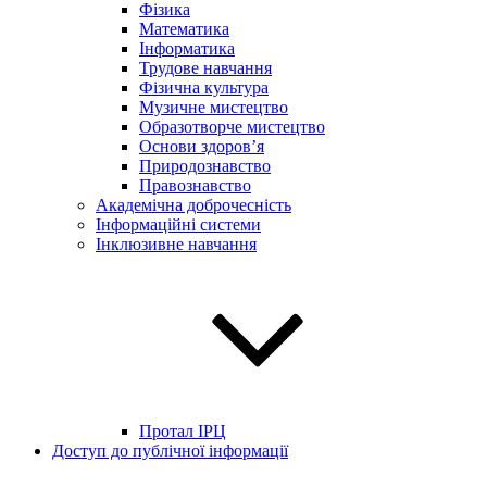
Фізика
Математика
Інформатика
Трудове навчання
Фізична культура
Музичне мистецтво
Образотворче мистецтво
Основи здоров’я
Природознавство
Правознавство
Академічна доброчесність
Інформаційні системи
Інклюзивне навчання
Протал ІРЦ
Доступ до публічної інформації