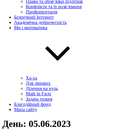
Права та обов’язки підлітків
Конфлікти та їх розв’язання
Профорієнтація
Безпечний Інтернет
Академічна доброчесність
Ми і математика
Ха-ха
Для лінивих
Ділення на нуль
Math In Facts
Задача тижня
Благодійний фонд
Мапа сайту
День:
05.06.2023