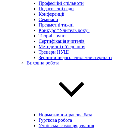
Професійні спільноти
Педагогічні ради
Конференції
Семінари
Предметні тижні
Конкурс “Учитель року”
Творчі групи
Сертифікація вчителів
Методичні об’єднання
Тренери НУШ
Зернини педагогічної майстерності
Виховна робота
Нормативно-правова база
Гурткова робота
Учнівське самоврядування