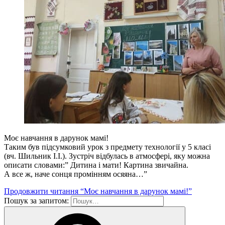
Моє навчання в дарунок мамі!
Таким був підсумковий урок з предмету технології у 5 класі
(вч. Шильник І.І.). Зустріч відбулась в атмосфері, яку можна
описати словами:” Дитина і мати! Картина звичайна.
А все ж, наче сонця промінням осяяна…”
Продовжити читання
“Моє навчання в дарунок мамі!”
Пошук за запитом: