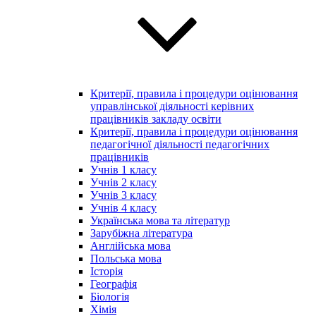
Критерії, правила і процедури оцінювання
управлінської діяльності керівних
працівників закладу освіти
Критерії, правила і процедури оцінювання
педагогічної діяльності педагогічних
працівників
Учнів 1 класу
Учнів 2 класу
Учнів 3 класу
Учнів 4 класу
Українська мова та літератур
Зарубіжна література
Англійська мова
Польська мова
Історія
Географія
Біологія
Хімія