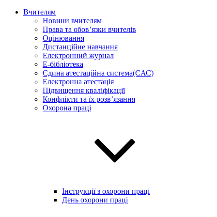
Вчителям
Новини вчителям
Права та обов’язки вчителів
Оцінювання
Дистанційне навчання
Електронний журнал
E-бібліотека
Єдина атестаційна система(ЄАС)
Електронна атестація
Підвищення кваліфікації
Конфлікти та їх розв’язання
Охорона праці
Інструкції з охорони праці
День охорони праці