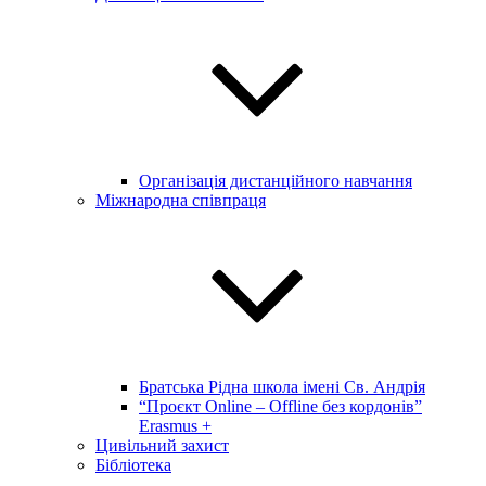
Організація дистанційного навчання
Міжнародна співпраця
Братська Рідна школа імені Св. Андрія
“Проєкт Online – Offline без кордонів”
Erasmus +
Цивільний захист
Бібліотека