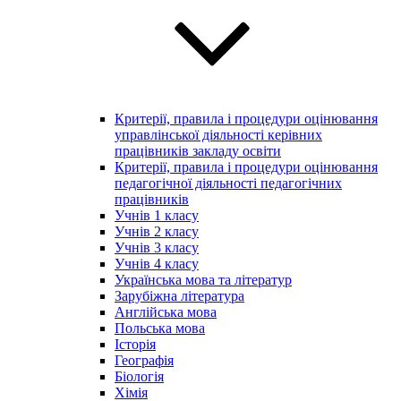
Критерії, правила і процедури оцінювання
управлінської діяльності керівних
працівників закладу освіти
Критерії, правила і процедури оцінювання
педагогічної діяльності педагогічних
працівників
Учнів 1 класу
Учнів 2 класу
Учнів 3 класу
Учнів 4 класу
Українська мова та літератур
Зарубіжна література
Англійська мова
Польська мова
Історія
Географія
Біологія
Хімія