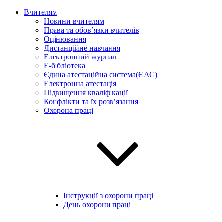
Вчителям
Новини вчителям
Права та обов’язки вчителів
Оцінювання
Дистанційне навчання
Електронний журнал
E-бібліотека
Єдина атестаційна система(ЄАС)
Електронна атестація
Підвищення кваліфікації
Конфлікти та їх розв’язання
Охорона праці
Інструкції з охорони праці
День охорони праці