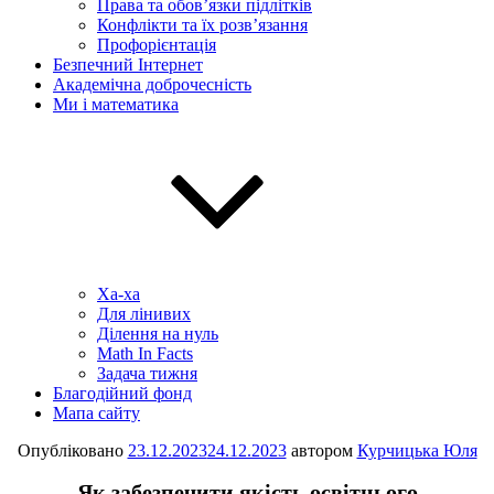
Права та обов’язки підлітків
Конфлікти та їх розв’язання
Профорієнтація
Безпечний Інтернет
Академічна доброчесність
Ми і математика
Ха-ха
Для лінивих
Ділення на нуль
Math In Facts
Задача тижня
Благодійний фонд
Мапа сайту
Опубліковано
23.12.2023
24.12.2023
автором
Курчицька Юля
Як забезпечити якість освітнього