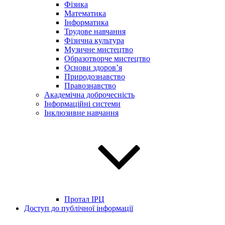
Фізика
Математика
Інформатика
Трудове навчання
Фізична культура
Музичне мистецтво
Образотворче мистецтво
Основи здоров’я
Природознавство
Правознавство
Академічна доброчесність
Інформаційні системи
Інклюзивне навчання
Протал ІРЦ
Доступ до публічної інформації