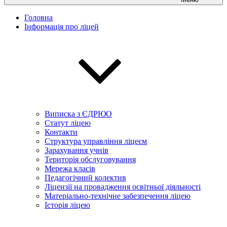
Головна
Інформація про ліцей
Виписка з ЄДРЮО
Статут ліцею
Контакти
Структура управління ліцеєм
Зарахування учнів
Територія обслуговування
Мережа класів
Педагогічний колектив
Ліцензії на провадження освітньої діяльності
Матеріально-технічне забезпечення ліцею
Історія ліцею