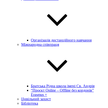
Організація дистанційного навчання
Міжнародна співпраця
Братська Рідна школа імені Св. Андрія
“Проєкт Online – Offline без кордонів”
Erasmus +
Цивільний захист
Бібліотека