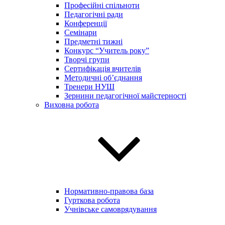
Професійні спільноти
Педагогічні ради
Конференції
Семінари
Предметні тижні
Конкурс “Учитель року”
Творчі групи
Сертифікація вчителів
Методичні об’єднання
Тренери НУШ
Зернини педагогічної майстерності
Виховна робота
Нормативно-правова база
Гурткова робота
Учнівське самоврядування