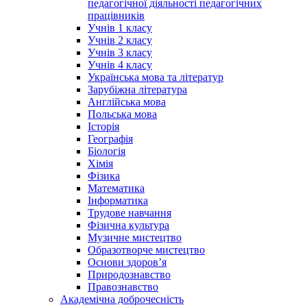
педагогічної діяльності педагогічних
працівників
Учнів 1 класу
Учнів 2 класу
Учнів 3 класу
Учнів 4 класу
Українська мова та літератур
Зарубіжна література
Англійська мова
Польська мова
Історія
Географія
Біологія
Хімія
Фізика
Математика
Інформатика
Трудове навчання
Фізична культура
Музичне мистецтво
Образотворче мистецтво
Основи здоров’я
Природознавство
Правознавство
Академічна доброчесність