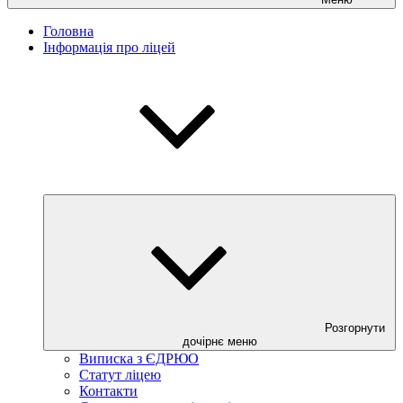
Головна
Інформація про ліцей
Розгорнути
дочірнє меню
Виписка з ЄДРЮО
Статут ліцею
Контакти