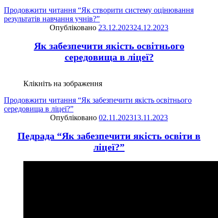
Продовжити читання
“Як створити систему оцінювання
результатів навчання учнів?”
Опубліковано
23.12.2023
24.12.2023
Як забезпечити якість освітнього
середовища в ліцеї?
Клікніть на зображення
Продовжити читання
“Як забезпечити якість освітнього
середовища в ліцеї?”
Опубліковано
02.11.2023
13.11.2023
Педрада “Як забезпечити якість освіти в
ліцеї?”