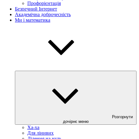
Профорієнтація
Безпечний Інтернет
Академічна доброчесність
Ми і математика
Розгорнути
дочірнє меню
Ха-ха
Для лінивих
Ділення на нуль