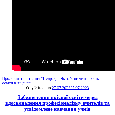
Продовжити читання
“Педрада “Як забезпечити якість
освіти в ліцеї?””
Опубліковано
27.07.2023
27.07.2023
Забезпечення якісної освіти через
вдосконалення професіоналізму вчителів та
усвідомлене навчання учнів