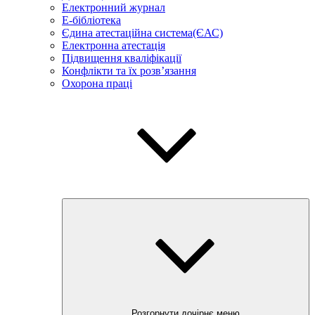
Електронний журнал
E-бібліотека
Єдина атестаційна система(ЄАС)
Електронна атестація
Підвищення кваліфікації
Конфлікти та їх розв’язання
Охорона праці
Розгорнути дочірнє меню