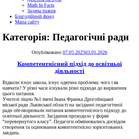
Math In Facts
Задача тижня
Благодійний фонд
Мапа сайту
Категорія:
Педагогічні ради
Опубліковано
07.05.2025
03.01.2026
Компетентнісний підхід до освітньої
діяльності
Відколи існує школа, існує одвічна проблема: чого і як
навчати? У різні часи існували різні підходи до вирішення
цього питання.
Учителі ліцею №1 імені Івана Франка Дрогобицької
міської ради Львівської області на засіданні педагогічної
ради обговорювали питання компетентнісного підходу до
освітньої діяльності. Засідання проходило у формі
“перевернутого класу”. Педагоги обмінювались досвідом
створення та оцінювання компетентнісно зорієнтованих
завдань.