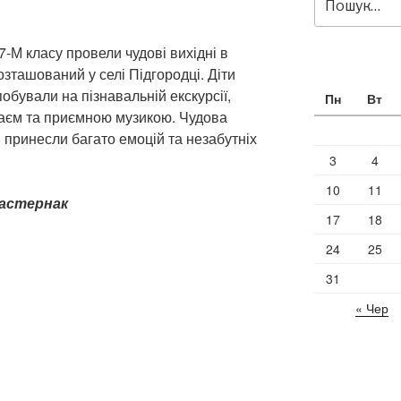
за
запитом:
 7-М класу провели чудові вихідні в
озташований у селі Підгородці. Діти
побували на пізнавальній екскурсії,
Пн
Вт
аєм та приємною музикою. Чудова
 принесли багато емоцій та незабутніх
3
4
10
11
Пастернак
17
18
24
25
31
« Чер