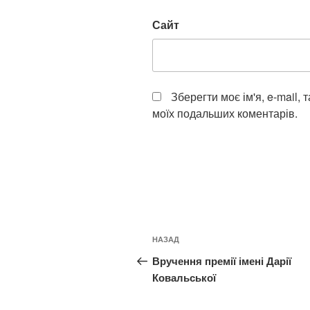
Сайт
Зберегти моє ім'я, e-mail, 
моїх подальших коментарів.
Навігація
Попередній
НАЗАД
записів
запис:
Вручення премії імені Дарії
Ковальської