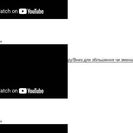
ч
ристовуйте клавіші зі стрілками Вгору/Вниз для збільшення чи зменш
ч