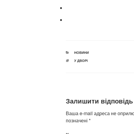
КАТЕГОРІЇ
НОВИНИ
ПОЗНАЧКИ
У ДВОРІ
Залишити відповідь
Ваша e-mail адреса не оприл
позначені
*