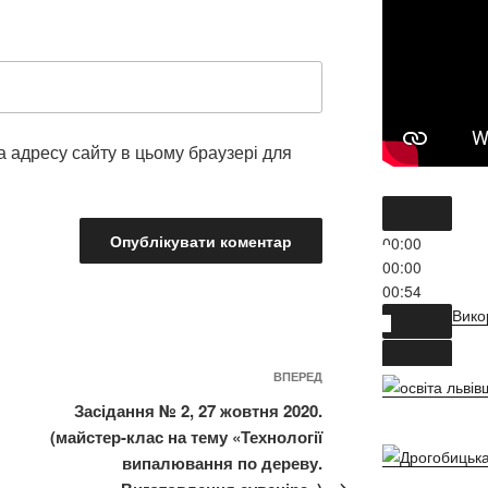
Вико
та адресу сайту в цьому браузері для
00:00
00:00
00:54
Вико
ВПЕРЕД
Наступний
запис
Засідання № 2, 27 жовтня 2020.
(майстер-клас на тему «Технології
випалювання по дереву.