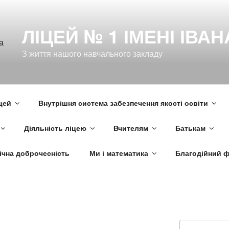
ЛІЦЕЙ № 1 ІМЕНІ ІВА
З життя нашого навчального закладу
цей
Внутрішня система забезпечення якості освіти
Діяльність ліцею
Вчителям
Батькам
ічна доброчесність
Ми і математика
Благодійний 
Пошук