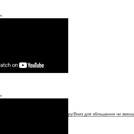
ч
ч
ристовуйте клавіші зі стрілками Вгору/Вниз для збільшення чи зменш