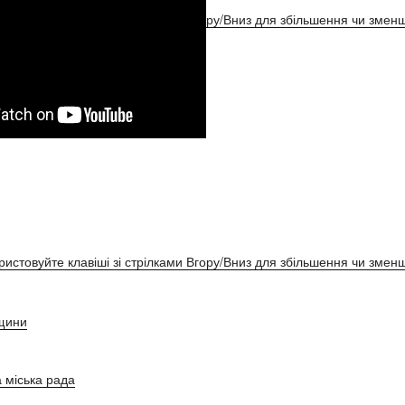
ристовуйте клавіші зі стрілками Вгору/Вниз для збільшення чи зменш
ристовуйте клавіші зі стрілками Вгору/Вниз для збільшення чи зменш