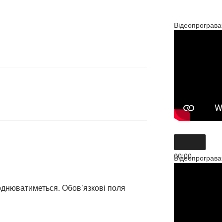
Відеопрограва
00:00
Відеопрограва
00:00
02:40
юднюватиметься.
Обов’язкові поля
Вико