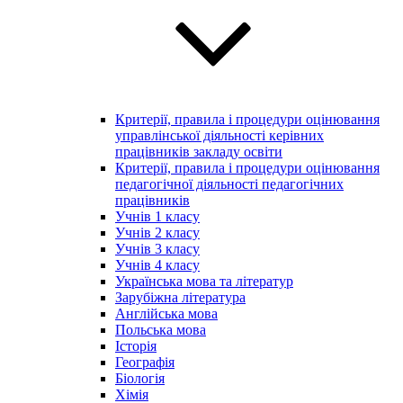
Критерії, правила і процедури оцінювання
управлінської діяльності керівних
працівників закладу освіти
Критерії, правила і процедури оцінювання
педагогічної діяльності педагогічних
працівників
Учнів 1 класу
Учнів 2 класу
Учнів 3 класу
Учнів 4 класу
Українська мова та літератур
Зарубіжна література
Англійська мова
Польська мова
Історія
Географія
Біологія
Хімія