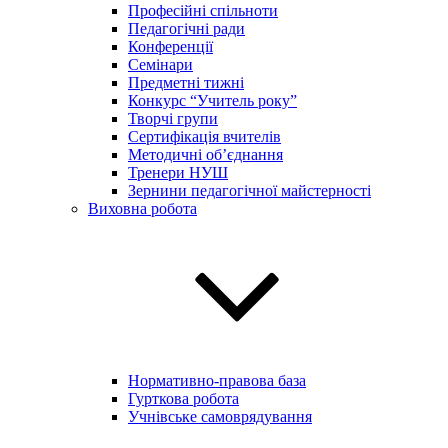
Професійні спільноти
Педагогічні ради
Конференції
Семінари
Предметні тижні
Конкурс “Учитель року”
Творчі групи
Сертифікація вчителів
Методичні об’єднання
Тренери НУШ
Зернини педагогічної майстерності
Виховна робота
Нормативно-правова база
Гурткова робота
Учнівське самоврядування