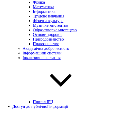
Фізика
Математика
Інформатика
Трудове навчання
Фізична культура
Музичне мистецтво
Образотворче мистецтво
Основи здоров’я
Природознавство
Правознавство
Академічна доброчесність
Інформаційні системи
Інклюзивне навчання
Протал ІРЦ
Доступ до публічної інформації