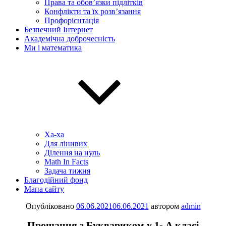
Права та обов’язки підлітків
Конфлікти та їх розв’язання
Профорієнтація
Безпечний Інтернет
Академічна доброчесність
Ми і математика
Ха-ха
Для лінивих
Ділення на нуль
Math In Facts
Задача тижня
Благодійний фонд
Мапа сайту
Опубліковано
06.06.2021
06.06.2021
автором
admin
Прощання з Буквариком у 1- А класі