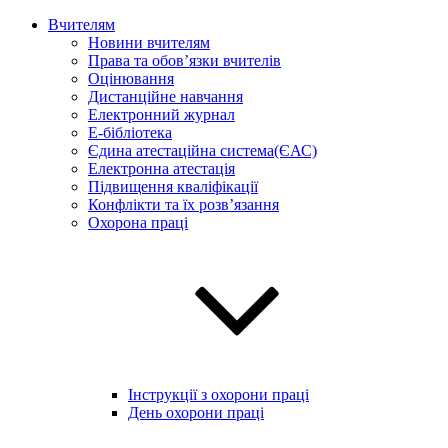
Вчителям
Новини вчителям
Права та обов’язки вчителів
Оцінювання
Дистанційне навчання
Електронний журнал
E-бібліотека
Єдина атестаційна система(ЄАС)
Електронна атестація
Підвищення кваліфікації
Конфлікти та їх розв’язання
Охорона праці
Інструкції з охорони праці
День охорони праці