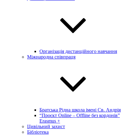
Організація дистанційного навчання
Міжнародна співпраця
Братська Рідна школа імені Св. Андрія
“Проєкт Online – Offline без кордонів”
Erasmus +
Цивільний захист
Бібліотека