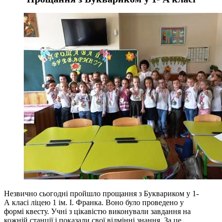
Незвично сьогодні пройшло прощання з Буквариком у 1-
А класі ліцею 1 ім. І. Франка. Воно було проведено у
формі квесту. Учні з цікавістю виконували завдання на
кожній станції і показали свої відмінні знання. За це