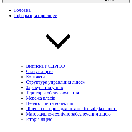
Головна
Інформація про ліцей
Виписка з ЄДРЮО
Статут ліцею
Контакти
Структура управління ліцеєм
Зарахування учнів
Територія обслуговування
Мережа класів
Педагогічний колектив
Ліцензії на провадження освітньої діяльності
Матеріально-технічне забезпечення ліцею
Історія ліцею