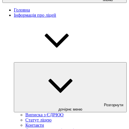
Головна
Інформація про ліцей
Розгорнути
дочірнє меню
Виписка з ЄДРЮО
Статут ліцею
Контакти