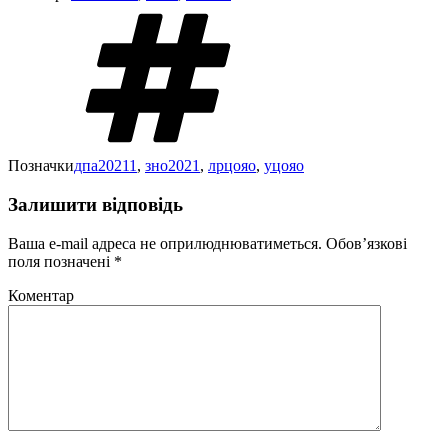
Позначки
дпа20211
,
зно2021
,
лрцояо
,
уцояо
Залишити відповідь
Ваша e-mail адреса не оприлюднюватиметься.
Обов’язкові
поля позначені
*
Коментар