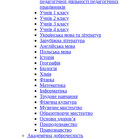
педагогічної діяльності педагогічних
працівників
Учнів 1 класу
Учнів 2 класу
Учнів 3 класу
Учнів 4 класу
Українська мова та літератур
Зарубіжна література
Англійська мова
Польська мова
Історія
Географія
Біологія
Хімія
Фізика
Математика
Інформатика
Трудове навчання
Фізична культура
Музичне мистецтво
Образотворче мистецтво
Основи здоров’я
Природознавство
Правознавство
Академічна доброчесність