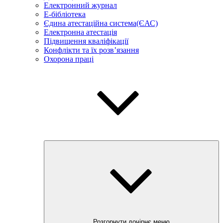
Електронний журнал
E-бібліотека
Єдина атестаційна система(ЄАС)
Електронна атестація
Підвищення кваліфікації
Конфлікти та їх розв’язання
Охорона праці
Розгорнути дочірнє меню