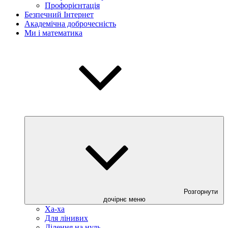
Профорієнтація
Безпечний Інтернет
Академічна доброчесність
Ми і математика
Розгорнути
дочірнє меню
Ха-ха
Для лінивих
Ділення на нуль