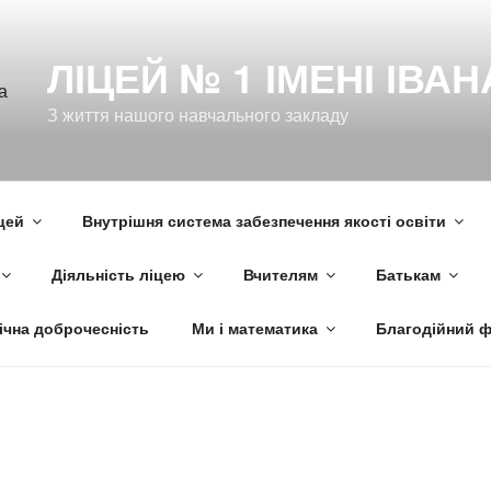
ЛІЦЕЙ № 1 ІМЕНІ ІВА
З життя нашого навчального закладу
цей
Внутрішня система забезпечення якості освіти
Діяльність ліцею
Вчителям
Батькам
ічна доброчесність
Ми і математика
Благодійний 