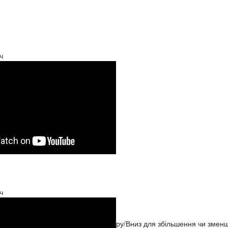
ч
ч
ристовуйте клавіші зі стрілками Вгору/Вниз для збільшення чи зменш