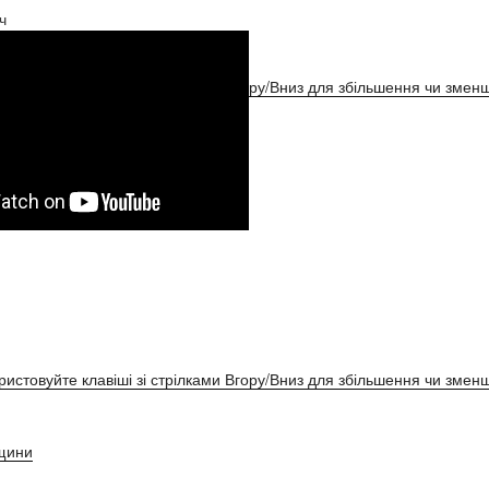
ч
ристовуйте клавіші зі стрілками Вгору/Вниз для збільшення чи зменш
ристовуйте клавіші зі стрілками Вгору/Вниз для збільшення чи зменш