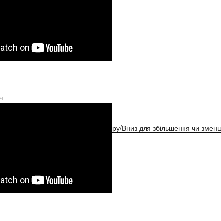
ч
ристовуйте клавіші зі стрілками Вгору/Вниз для збільшення чи зменш