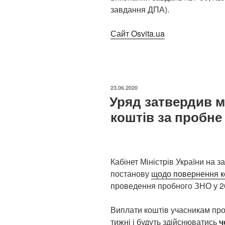
завдання ДПА).
Сайт Osvita.ua
ОПУБЛІКОВАНО
23.06.2020
Уряд затвердив м
коштів за пробне
Кабінет Міністрів України на з
постанову
щодо повернення к
проведення пробного ЗНО у 20
Виплати коштів учасникам пр
тижні і будуть здійснюватись
ч