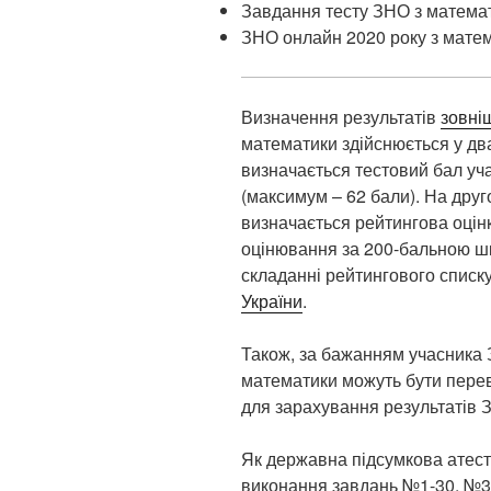
Завдання тесту ЗНО з математи
ЗНО онлайн 2020 року з матем
Визначення результатів
зовні
математики здійснюється у дв
визначається тестовий бал уч
(максимум – 62 бали). На друг
визначається рейтингова оцін
оцінювання за 200-бальною ш
складанні рейтингового списку
України
.
Також, за бажанням учасника 
математики можуть бути перев
для зарахування результатів
Як державна підсумкова атест
виконання завдань №1-30, №3