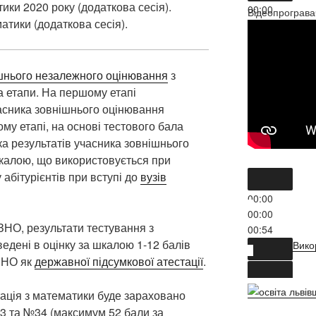
ки 2020 року (додаткова сесія).
00:00
Відеопрограва
атики (додаткова сесія).
00:00
01:26
Вико
шнього незалежного оцінювання
з
а етапи. На першому етапі
асника зовнішнього оцінювання
ому етапі, на основі тестового бала
ка результатів учасника зовнішнього
калою, що використовується при
 абітурієнтів при вступі до
вузів
00:00
00:00
ЗНО, результати тестування з
00:54
едені в оцінку за шкалою 1-12 балів
Вико
 ЗНО як
державної підсумкової атестації
.
ація з математики буде зараховано
3 та №34 (максимум 52 бали за