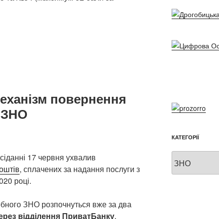
еханізм повернення
 ЗНО
КАТЕГОРІЇ
Категорії
асіданні 17 червня ухвалив
оштів
, сплачених за надання послуги з
20 році.
обного ЗНО розпочнуться вже за два
ерез відділення ПриватБанку
.