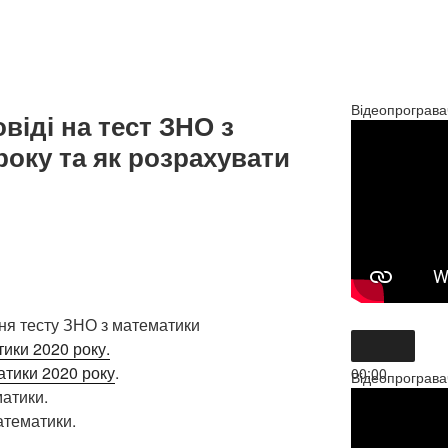
1”
Відеопрограва
віді на тест ЗНО з
року та як розрахувати
ння тесту ЗНО з математики
ики 2020 року.
атики 2020 року
.
00:00
Відеопрограва
00:00
атики.
02:40
атематики.
Вико