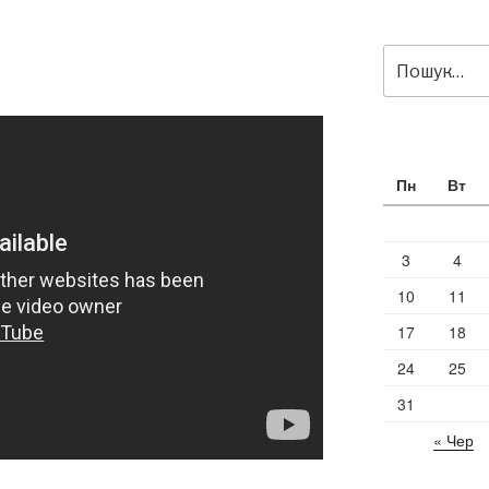
Пошук
за
запитом:
Пн
Вт
3
4
10
11
17
18
24
25
31
« Чер