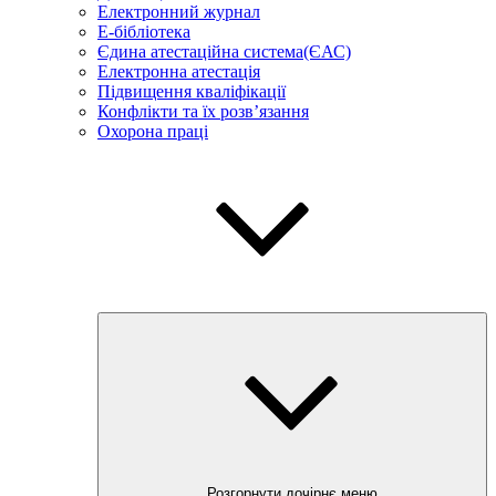
Електронний журнал
E-бібліотека
Єдина атестаційна система(ЄАС)
Електронна атестація
Підвищення кваліфікації
Конфлікти та їх розв’язання
Охорона праці
Розгорнути дочірнє меню