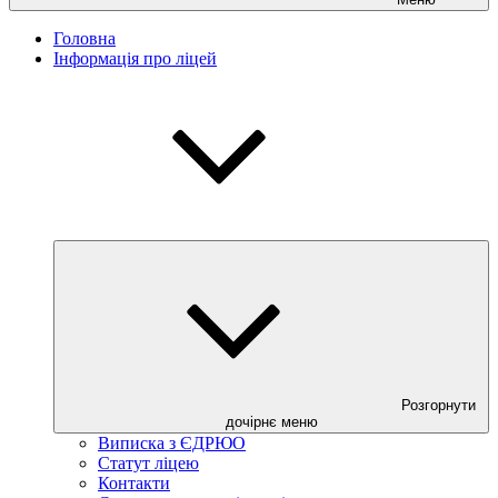
Головна
Інформація про ліцей
Розгорнути
дочірнє меню
Виписка з ЄДРЮО
Статут ліцею
Контакти