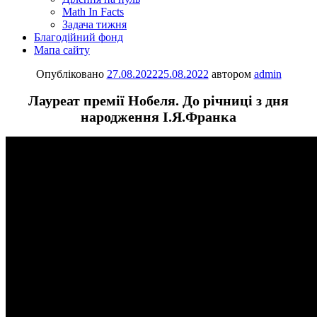
Math In Facts
Задача тижня
Благодійний фонд
Мапа сайту
Опубліковано
27.08.2022
25.08.2022
автором
admin
Лауреат премії Нобеля. До річниці з дня
народження І.Я.Франка