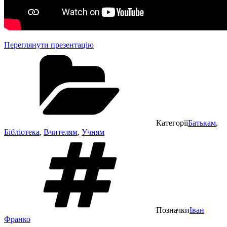
Переглянути презентацію
Категорії
Батькам
,
Бібліотека
,
Вчителям
,
Учням
Позначки
Іван
Франко