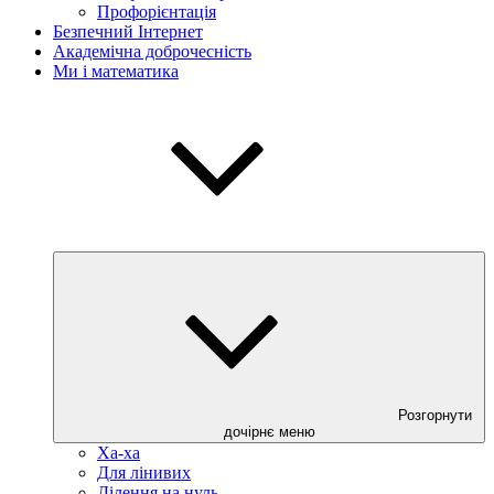
Профорієнтація
Безпечний Інтернет
Академічна доброчесність
Ми і математика
Розгорнути
дочірнє меню
Ха-ха
Для лінивих
Ділення на нуль