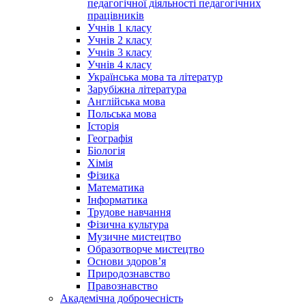
педагогічної діяльності педагогічних
працівників
Учнів 1 класу
Учнів 2 класу
Учнів 3 класу
Учнів 4 класу
Українська мова та літератур
Зарубіжна література
Англійська мова
Польська мова
Історія
Географія
Біологія
Хімія
Фізика
Математика
Інформатика
Трудове навчання
Фізична культура
Музичне мистецтво
Образотворче мистецтво
Основи здоров’я
Природознавство
Правознавство
Академічна доброчесність