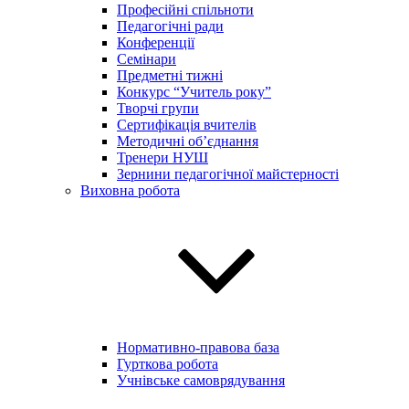
Професійні спільноти
Педагогічні ради
Конференції
Семінари
Предметні тижні
Конкурс “Учитель року”
Творчі групи
Сертифікація вчителів
Методичні об’єднання
Тренери НУШ
Зернини педагогічної майстерності
Виховна робота
Нормативно-правова база
Гурткова робота
Учнівське самоврядування