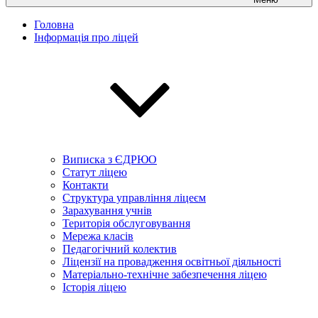
Головна
Інформація про ліцей
Виписка з ЄДРЮО
Статут ліцею
Контакти
Структура управління ліцеєм
Зарахування учнів
Територія обслуговування
Мережа класів
Педагогічний колектив
Ліцензії на провадження освітньої діяльності
Матеріально-технічне забезпечення ліцею
Історія ліцею