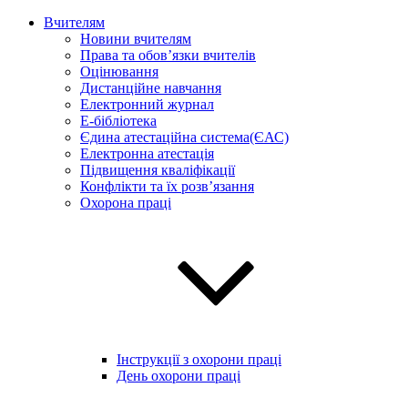
Вчителям
Новини вчителям
Права та обов’язки вчителів
Оцінювання
Дистанційне навчання
Електронний журнал
E-бібліотека
Єдина атестаційна система(ЄАС)
Електронна атестація
Підвищення кваліфікації
Конфлікти та їх розв’язання
Охорона праці
Інструкції з охорони праці
День охорони праці