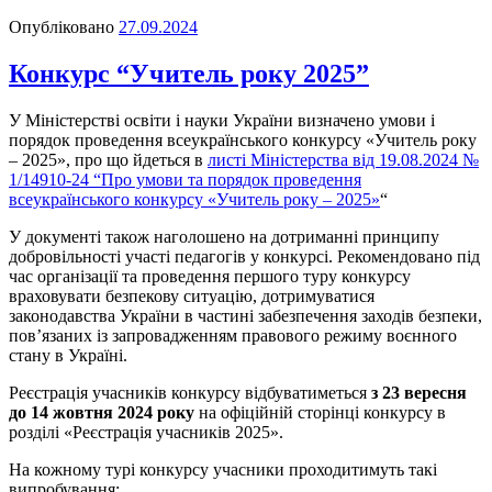
Опубліковано
27.09.2024
Конкурс “Учитель року 2025”
У Міністерстві освіти і науки України визначено умови і
порядок проведення всеукраїнського конкурсу «Учитель року
– 2025», про що йдеться в
листі Міністерства від 19.08.2024 №
1/14910-24 “Про умови та порядок проведення
всеукраїнського конкурсу «Учитель року – 2025»
“
У документі також наголошено на дотриманні принципу
добровільності участі педагогів у конкурсі. Рекомендовано під
час організації та проведення першого туру конкурсу
враховувати безпекову ситуацію, дотримуватися
законодавства України в частині забезпечення заходів безпеки,
пов’язаних із запровадженням правового режиму воєнного
стану в Україні.
Реєстрація учасників конкурсу відбуватиметься
з 23 вересня
до 14 жовтня 2024 року
на офіційній сторінці конкурсу в
розділі «Реєстрація учасників 2025».
На кожному турі конкурсу учасники проходитимуть такі
випробування: