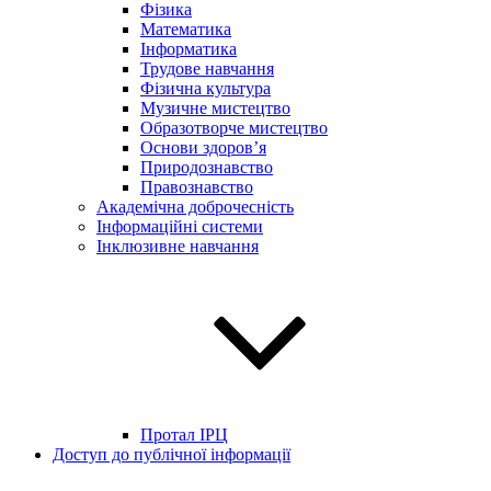
Фізика
Математика
Інформатика
Трудове навчання
Фізична культура
Музичне мистецтво
Образотворче мистецтво
Основи здоров’я
Природознавство
Правознавство
Академічна доброчесність
Інформаційні системи
Інклюзивне навчання
Протал ІРЦ
Доступ до публічної інформації