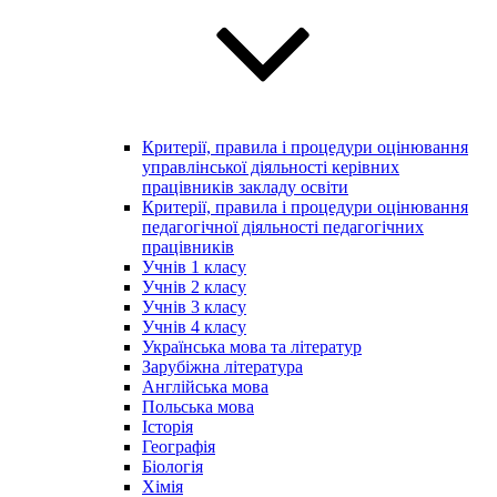
Критерії, правила і процедури оцінювання
управлінської діяльності керівних
працівників закладу освіти
Критерії, правила і процедури оцінювання
педагогічної діяльності педагогічних
працівників
Учнів 1 класу
Учнів 2 класу
Учнів 3 класу
Учнів 4 класу
Українська мова та літератур
Зарубіжна література
Англійська мова
Польська мова
Історія
Географія
Біологія
Хімія