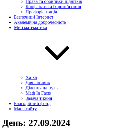
Права та обов’язки підлітків
Конфлікти та їх розв’язання
Профорієнтація
Безпечний Інтернет
Академічна доброчесність
Ми і математика
Ха-ха
Для лінивих
Ділення на нуль
Math In Facts
Задача тижня
Благодійний фонд
Мапа сайту
День:
27.09.2024