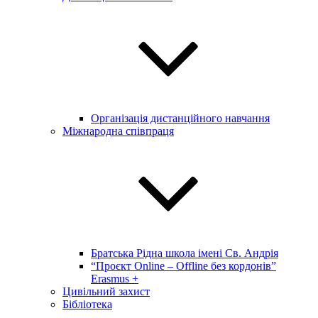
Організація дистанційного навчання
Міжнародна співпраця
Братська Рідна школа імені Св. Андрія
“Проєкт Online – Offline без кордонів”
Erasmus +
Цивільний захист
Бібліотека