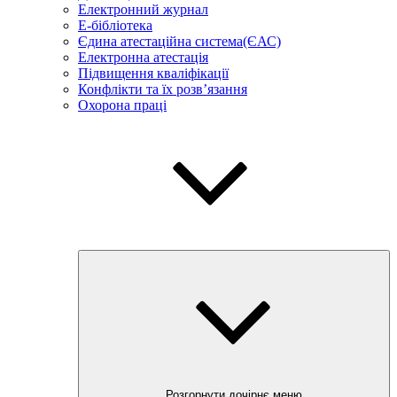
Електронний журнал
E-бібліотека
Єдина атестаційна система(ЄАС)
Електронна атестація
Підвищення кваліфікації
Конфлікти та їх розв’язання
Охорона праці
Розгорнути дочірнє меню