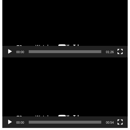
00:00
01:26
Відеопрогравач
00:00
00:54