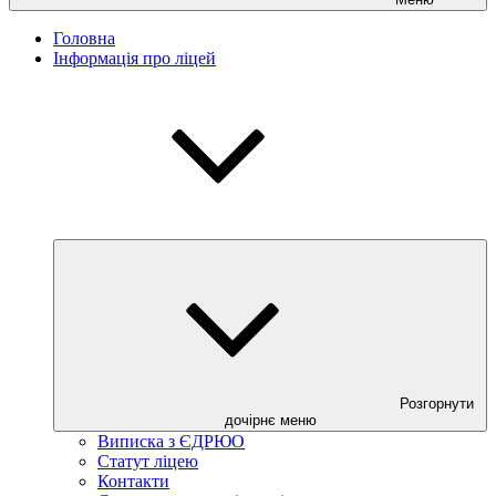
Головна
Інформація про ліцей
Розгорнути
дочірнє меню
Виписка з ЄДРЮО
Статут ліцею
Контакти