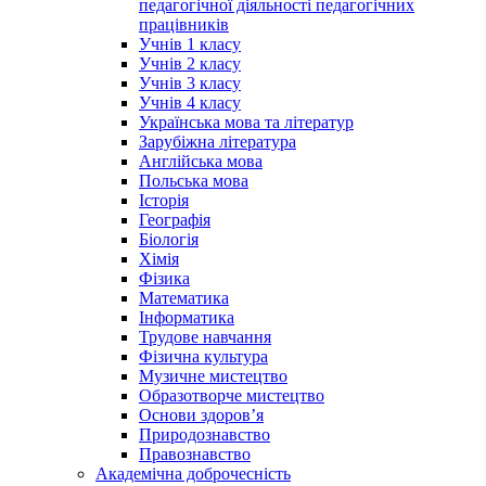
педагогічної діяльності педагогічних
працівників
Учнів 1 класу
Учнів 2 класу
Учнів 3 класу
Учнів 4 класу
Українська мова та літератур
Зарубіжна література
Англійська мова
Польська мова
Історія
Географія
Біологія
Хімія
Фізика
Математика
Інформатика
Трудове навчання
Фізична культура
Музичне мистецтво
Образотворче мистецтво
Основи здоров’я
Природознавство
Правознавство
Академічна доброчесність