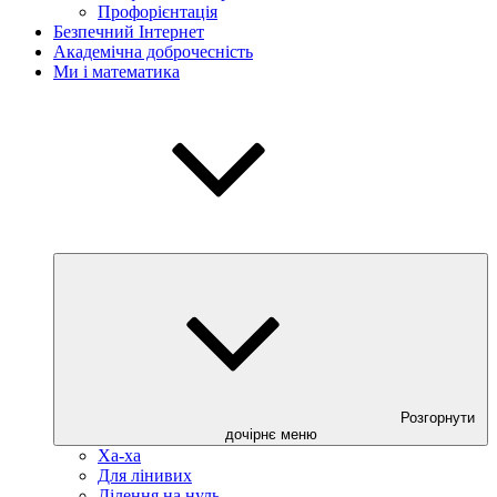
Профорієнтація
Безпечний Інтернет
Академічна доброчесність
Ми і математика
Розгорнути
дочірнє меню
Ха-ха
Для лінивих
Ділення на нуль