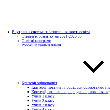
Внутрішня система забезпечення якості освіти
Стратегія розвитку на 2021-2026 рр.
Освітні програми
Робочі навчальні плани
Критерії оцінювання
Критерії, правила і процедури оцінювання упр
Критерії, правила і процедури оцінювання пед
Учнів 1 класу
Учнів 2 класу
Учнів 3 класу
Учнів 4 класу