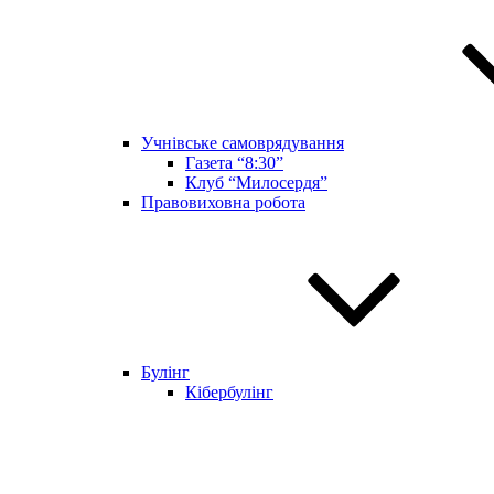
Учнівське самоврядування
Газета “8:30”
Клуб “Милосердя”
Правовиховна робота
Булінг
Кібербулінг