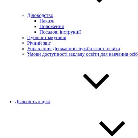
Діловодство
Накази
Положення
Посадові інструкції
Публічні закупівлі
Річний звіт
Управління Державної служби якості освіти
Умови доступності закладу освіти для навчання осі
Діяльність ліцею