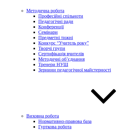
Методична робота
Професійні спільноти
Педагогічні ради
Конференції
Семінари
Предметні тижні
Конкурс “Учитель року”
Творчі групи
Сертифікація вчителів
Методичні об’єднання
Тренери НУШ
Зернини педагогічної майстерності
Виховна робота
Нормативно-правова база
Гурткова робота