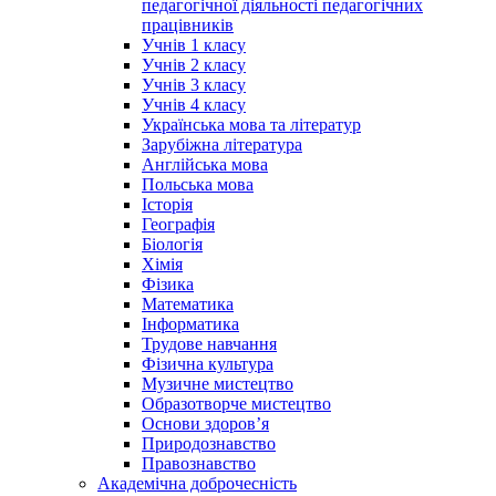
педагогічної діяльності педагогічних
працівників
Учнів 1 класу
Учнів 2 класу
Учнів 3 класу
Учнів 4 класу
Українська мова та літератур
Зарубіжна література
Англійська мова
Польська мова
Історія
Географія
Біологія
Хімія
Фізика
Математика
Інформатика
Трудове навчання
Фізична культура
Музичне мистецтво
Образотворче мистецтво
Основи здоров’я
Природознавство
Правознавство
Академічна доброчесність