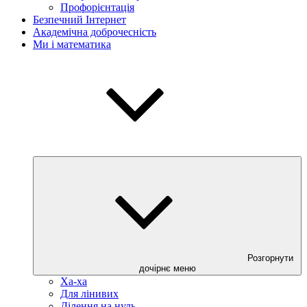
Профорієнтація
Безпечний Інтернет
Академічна доброчесність
Ми і математика
Розгорнути
дочірнє меню
Ха-ха
Для лінивих
Ділення на нуль