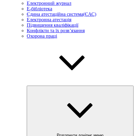
Електронний журнал
E-бібліотека
Єдина атестаційна система(ЄАС)
Електронна атестація
Підвищення кваліфікації
Конфлікти та їх розв’язання
Охорона праці
Розгорнути дочірнє меню