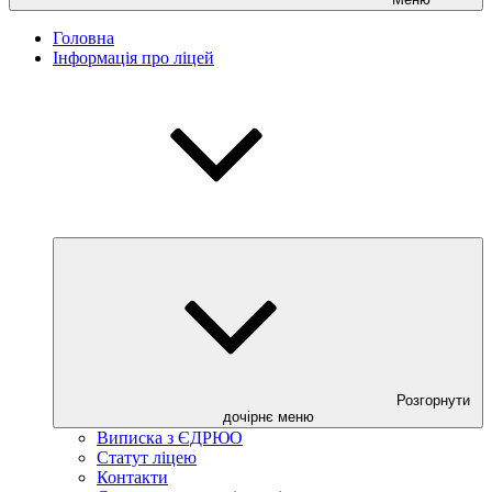
Головна
Інформація про ліцей
Розгорнути
дочірнє меню
Виписка з ЄДРЮО
Статут ліцею
Контакти