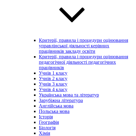
Критерії, правила і процедури оцінювання
управлінської діяльності керівних
працівників закладу освіти
Критерії, правила і процедури оцінювання
педагогічної діяльності педагогічних
працівників
Учнів 1 класу
Учнів 2 класу
Учнів 3 класу
Учнів 4 класу
Українська мова та літератур
Зарубіжна література
Англійська мова
Польська мова
Історія
Географія
Біологія
Хімія