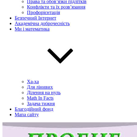
Права та обов’язки підлітків
Конфлікти та їх розв’язання
Профорієнтація
Безпечний Інтернет
Академічна доброчесність
Ми і математика
Ха-ха
Для лінивих
Ділення на нуль
Math In Facts
Задача тижня
Благодійний фонд
Мапа сайту