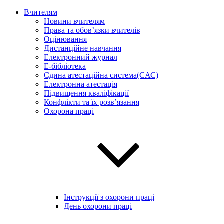
Вчителям
Новини вчителям
Права та обов’язки вчителів
Оцінювання
Дистанційне навчання
Електронний журнал
E-бібліотека
Єдина атестаційна система(ЄАС)
Електронна атестація
Підвищення кваліфікації
Конфлікти та їх розв’язання
Охорона праці
Інструкції з охорони праці
День охорони праці