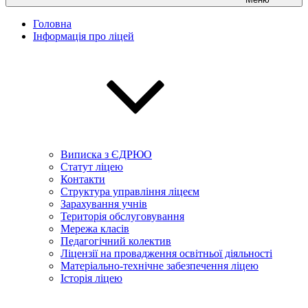
Головна
Інформація про ліцей
Виписка з ЄДРЮО
Статут ліцею
Контакти
Структура управління ліцеєм
Зарахування учнів
Територія обслуговування
Мережа класів
Педагогічний колектив
Ліцензії на провадження освітньої діяльності
Матеріально-технічне забезпечення ліцею
Історія ліцею