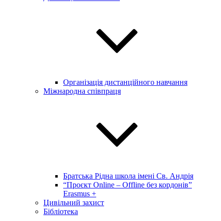
Організація дистанційного навчання
Міжнародна співпраця
Братська Рідна школа імені Св. Андрія
“Проєкт Online – Offline без кордонів”
Erasmus +
Цивільний захист
Бібліотека