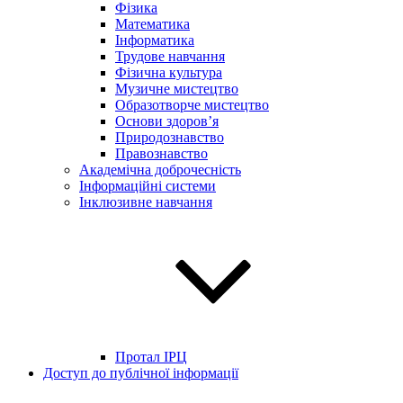
Фізика
Математика
Інформатика
Трудове навчання
Фізична культура
Музичне мистецтво
Образотворче мистецтво
Основи здоров’я
Природознавство
Правознавство
Академічна доброчесність
Інформаційні системи
Інклюзивне навчання
Протал ІРЦ
Доступ до публічної інформації