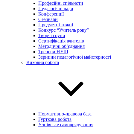
Професійні спільноти
Педагогічні ради
Конференції
Семінари
Предметні тижні
Конкурс “Учитель року”
Творчі групи
Сертифікація вчителів
Методичні об’єднання
Тренери НУШ
Зернини педагогічної майстерності
Виховна робота
Нормативно-правова база
Гурткова робота
Учнівське самоврядування