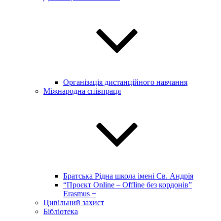
Організація дистанційного навчання
Міжнародна співпраця
Братська Рідна школа імені Св. Андрія
“Проєкт Online – Offline без кордонів”
Erasmus +
Цивільний захист
Бібліотека