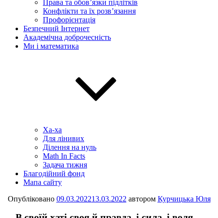
Права та обов’язки підлітків
Конфлікти та їх розв’язання
Профорієнтація
Безпечний Інтернет
Академічна доброчесність
Ми і математика
Ха-ха
Для лінивих
Ділення на нуль
Math In Facts
Задача тижня
Благодійний фонд
Мапа сайту
Опубліковано
09.03.2022
13.03.2022
автором
Курчицька Юля
В своїй хаті своя й правда, і сила, і воля…