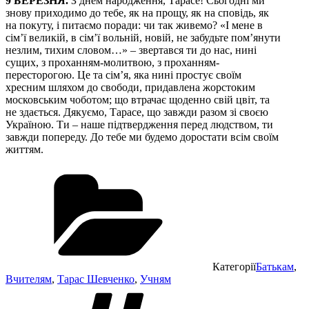
9 БЕРЕЗНЯ.
З днем народження, Тарасе! Сьогодні ми
знову приходимо до тебе, як на прощу, як на сповідь, як
на покуту, і питаємо поради: чи так живемо? «І мене в
сім’ї великій, в сім’ї вольній, новій, не забудьте пом’янути
незлим, тихим словом…» – звертався ти до нас, нині
сущих, з проханням-молитвою, з проханням-
пересторогою. Це та сім’я, яка нині простує своїм
хресним шляхом до свободи, придавлена жорстоким
московським чоботом; що втрачає щоденно свій цвіт, та
не здається. Дякуємо, Тарасе, що завжди разом зі своєю
Україною. Ти – наше підтвердження перед людством, ти
завжди попереду. До тебе ми будемо доростати всім своїм
життям.
Категорії
Батькам
,
Вчителям
,
Тарас Шевченко
,
Учням