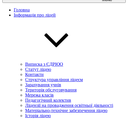
Головна
Інформація про ліцей
Виписка з ЄДРЮО
Статут ліцею
Контакти
Структура управління ліцеєм
Зарахування учнів
Територія обслуговування
Мережа класів
Педагогічний колектив
Ліцензії на провадження освітньої діяльності
Матеріально-технічне забезпечення ліцею
Історія ліцею