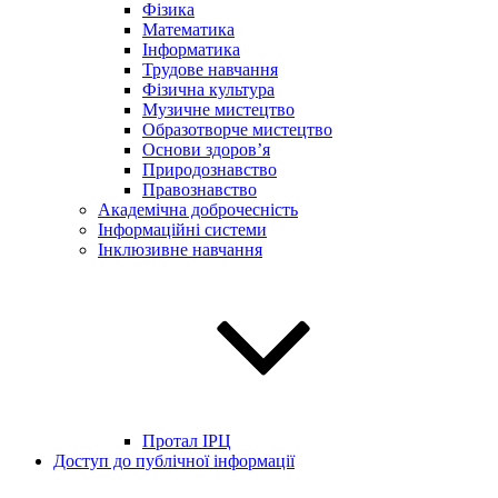
Фізика
Математика
Інформатика
Трудове навчання
Фізична культура
Музичне мистецтво
Образотворче мистецтво
Основи здоров’я
Природознавство
Правознавство
Академічна доброчесність
Інформаційні системи
Інклюзивне навчання
Протал ІРЦ
Доступ до публічної інформації