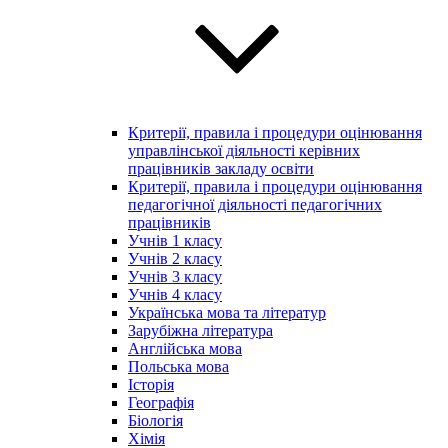
Критерії, правила і процедури оцінювання
управлінської діяльності керівних
працівників закладу освіти
Критерії, правила і процедури оцінювання
педагогічної діяльності педагогічних
працівників
Учнів 1 класу
Учнів 2 класу
Учнів 3 класу
Учнів 4 класу
Українська мова та літератур
Зарубіжна література
Англійська мова
Польська мова
Історія
Географія
Біологія
Хімія