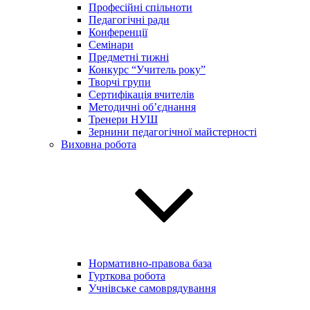
Професійні спільноти
Педагогічні ради
Конференції
Семінари
Предметні тижні
Конкурс “Учитель року”
Творчі групи
Сертифікація вчителів
Методичні об’єднання
Тренери НУШ
Зернини педагогічної майстерності
Виховна робота
Нормативно-правова база
Гурткова робота
Учнівське самоврядування