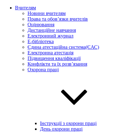
Вчителям
Новини вчителям
Права та обов’язки вчителів
Оцінювання
Дистанційне навчання
Електронний журнал
E-бібліотека
Єдина атестаційна система(ЄАС)
Електронна атестація
Підвищення кваліфікації
Конфлікти та їх розв’язання
Охорона праці
Інструкції з охорони праці
День охорони праці