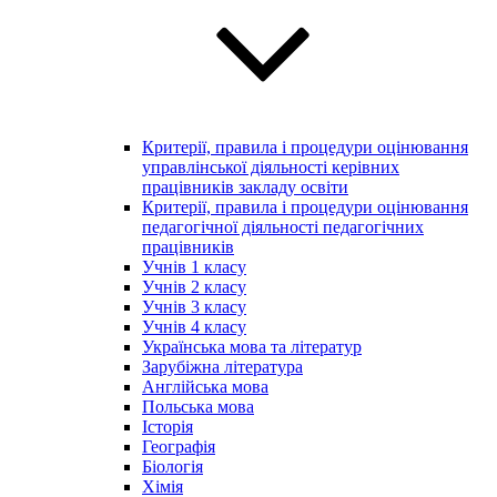
Критерії, правила і процедури оцінювання
управлінської діяльності керівних
працівників закладу освіти
Критерії, правила і процедури оцінювання
педагогічної діяльності педагогічних
працівників
Учнів 1 класу
Учнів 2 класу
Учнів 3 класу
Учнів 4 класу
Українська мова та літератур
Зарубіжна література
Англійська мова
Польська мова
Історія
Географія
Біологія
Хімія