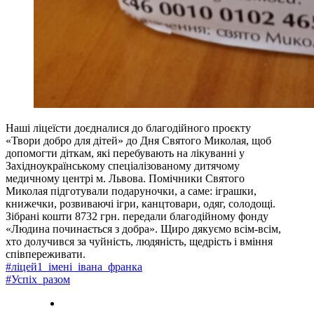
Наші ліцеїсти доєдналися до благодійного проєкту
«Твори добро для дітей» до Дня Святого Миколая, щоб
допомогти діткам, які перебувають на лікуванні у
Західноукраїнському спеціалізованому дитячому
медичному центрі м. Львова. Помічники Святого
Миколая підготували подаруночки, а саме: іграшки,
книжечки, розвиваючі ігри, канцтовари, одяг, солодощі.
Зібрані кошти 8732 грн. передали благодійному фонду
«Людина починається з добра». Щиро дякуємо всім-всім,
хто долучився за чуйність, людяність, щедрість і вміння
співпереживати.
#ліцей1_імені_івана_франка
#Успіх_разом