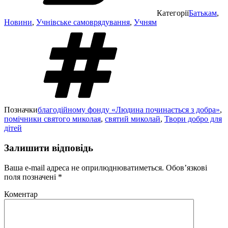
Категорії
Батькам
,
Новини
,
Учнівське самоврядування
,
Учням
Позначки
благодійному фонду «Людина починається з добра»
,
помічники святого миколая
,
святий миколай
,
Твори добро для
дітей
Залишити відповідь
Ваша e-mail адреса не оприлюднюватиметься.
Обов’язкові
поля позначені
*
Коментар