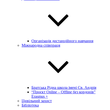
Організація дистанційного навчання
Міжнародна співпраця
Братська Рідна школа імені Св. Андрія
“Проєкт Online – Offline без кордонів”
Erasmus +
Цивільний захист
Бібліотека