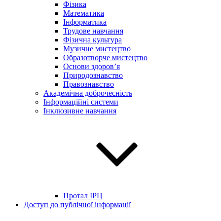
Фізика
Математика
Інформатика
Трудове навчання
Фізична культура
Музичне мистецтво
Образотворче мистецтво
Основи здоров’я
Природознавство
Правознавство
Академічна доброчесність
Інформаційні системи
Інклюзивне навчання
Протал ІРЦ
Доступ до публічної інформації