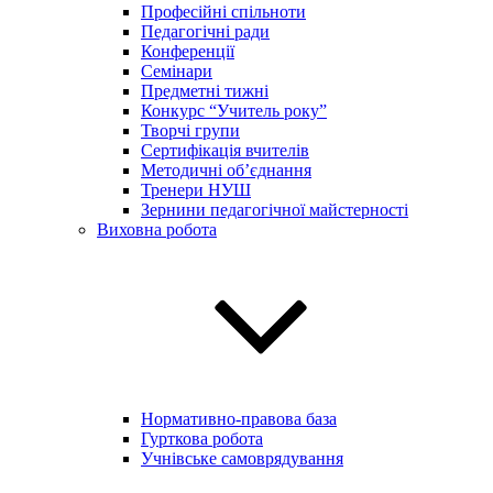
Професійні спільноти
Педагогічні ради
Конференції
Семінари
Предметні тижні
Конкурс “Учитель року”
Творчі групи
Сертифікація вчителів
Методичні об’єднання
Тренери НУШ
Зернини педагогічної майстерності
Виховна робота
Нормативно-правова база
Гурткова робота
Учнівське самоврядування