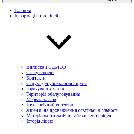
Головна
Інформація про ліцей
Виписка з ЄДРЮО
Статут ліцею
Контакти
Структура управління ліцеєм
Зарахування учнів
Територія обслуговування
Мережа класів
Педагогічний колектив
Ліцензії на провадження освітньої діяльності
Матеріально-технічне забезпечення ліцею
Історія ліцею