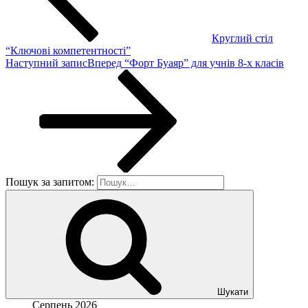
Круглий стіл
“Ключові компетентності”
Наступний запис
Вперед
“Форт Буаяр” для учнів 8-х класів
Пошук за запитом:
Шукати
Серпень 2026