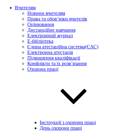
Вчителям
Новини вчителям
Права та обов’язки вчителів
Оцінювання
Дистанційне навчання
Електронний журнал
E-бібліотека
Єдина атестаційна система(ЄАС)
Електронна атестація
Підвищення кваліфікації
Конфлікти та їх розв’язання
Охорона праці
Інструкції з охорони праці
День охорони праці