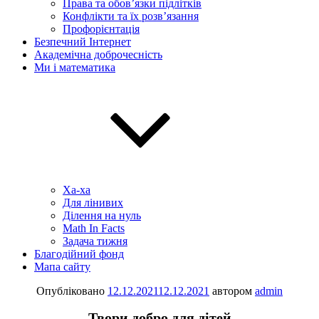
Права та обов’язки підлітків
Конфлікти та їх розв’язання
Профорієнтація
Безпечний Інтернет
Академічна доброчесність
Ми і математика
Ха-ха
Для лінивих
Ділення на нуль
Math In Facts
Задача тижня
Благодійний фонд
Мапа сайту
Опубліковано
12.12.2021
12.12.2021
автором
admin
Твори добро для дітей