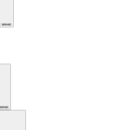
є меню
 меню