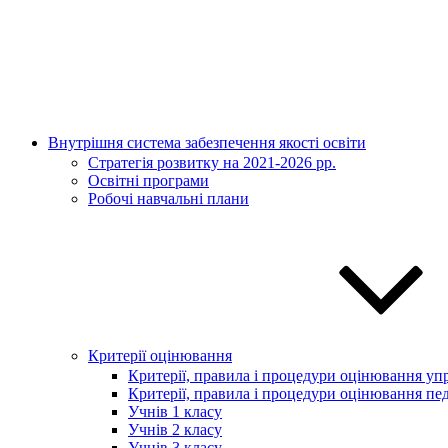
Внутрішня система забезпечення якості освіти
Стратегія розвитку на 2021-2026 рр.
Освітні програми
Робочі навчальні плани
Критерії оцінювання
Критерії, правила і процедури оцінювання упр
Критерії, правила і процедури оцінювання пед
Учнів 1 класу
Учнів 2 класу
Учнів 3 класу