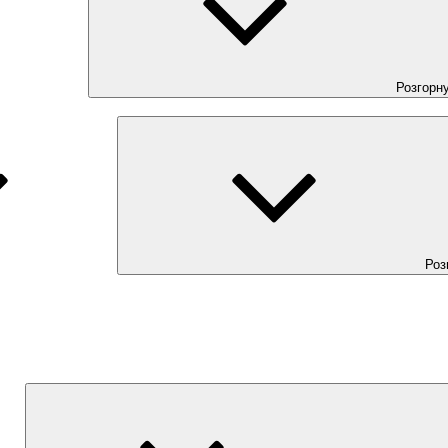
Розгорн
Роз