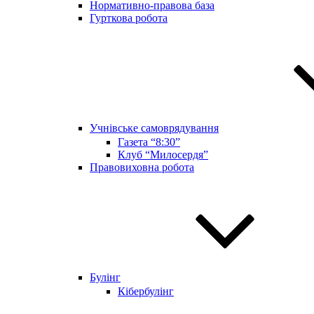
Нормативно-правова база
Гурткова робота
Учнівське самоврядування
Газета “8:30”
Клуб “Милосердя”
Правовиховна робота
Булінг
Кібербулінг