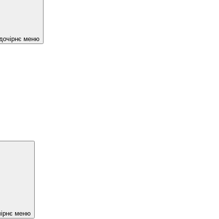
 дочірнє меню
чірнє меню