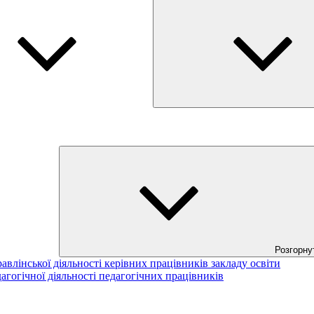
Розгорну
авлінської діяльності керівних працівників закладу освіти
агогічної діяльності педагогічних працівників