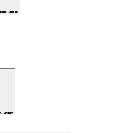
чірнє меню
нє меню