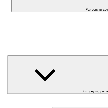
Розгорнути до
Розгорнути дочір