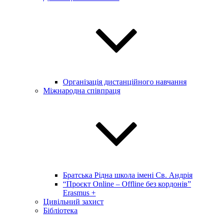
Організація дистанційного навчання
Міжнародна співпраця
Братська Рідна школа імені Св. Андрія
“Проєкт Online – Offline без кордонів”
Erasmus +
Цивільний захист
Бібліотека