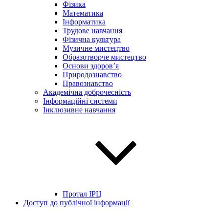
Фізика
Математика
Інформатика
Трудове навчання
Фізична культура
Музичне мистецтво
Образотворче мистецтво
Основи здоров’я
Природознавство
Правознавство
Академічна доброчесність
Інформаційні системи
Інклюзивне навчання
Протал ІРЦ
Доступ до публічної інформації