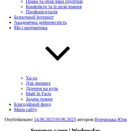
Права та обов’язки підлітків
Конфлікти та їх розв’язання
Профорієнтація
Безпечний Інтернет
Академічна доброчесність
Ми і математика
Ха-ха
Для лінивих
Ділення на нуль
Math In Facts
Задача тижня
Благодійний фонд
Мапа сайту
Опубліковано
14.06.2023
19.06.2023
автором
Курчицька Юля
Summer camp | Wednesday