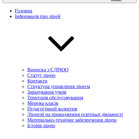
Головна
Інформація про ліцей
Виписка з ЄДРЮО
Статут ліцею
Контакти
Структура управління ліцеєм
Зарахування учнів
Територія обслуговування
Мережа класів
Педагогічний колектив
Ліцензії на провадження освітньої діяльності
Матеріально-технічне забезпечення ліцею
Історія ліцею