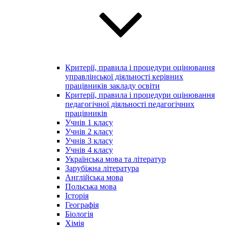
Критерії, правила і процедури оцінювання
управлінської діяльності керівних
працівників закладу освіти
Критерії, правила і процедури оцінювання
педагогічної діяльності педагогічних
працівників
Учнів 1 класу
Учнів 2 класу
Учнів 3 класу
Учнів 4 класу
Українська мова та літератур
Зарубіжна література
Англійська мова
Польська мова
Історія
Географія
Біологія
Хімія