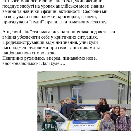
літнього мовного табору ліцею №1, який активно
поєднує здобуті на уроках англійської мови знання,
вміння та навички і фізичні активності. Сьогодні ми
розв’язували головоломки, кросворди, граючи,
пригадували “нудні” правила та тематичну лексику.
А ще юні ліцеїсти змагалися на знання законодавства та
вміння убезпечити себе у критичних ситуаціях.
Продемонструвавши відмінні знання, учні були
нагороджені чудовими призами: записниками та
національною символікою.
Невпинно рухаймось вперед, пізнаваймо нове,
вдосконалюймось! Далі буде….