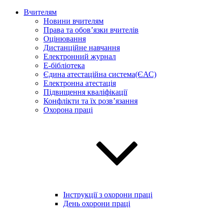
Вчителям
Новини вчителям
Права та обов’язки вчителів
Оцінювання
Дистанційне навчання
Електронний журнал
E-бібліотека
Єдина атестаційна система(ЄАС)
Електронна атестація
Підвищення кваліфікації
Конфлікти та їх розв’язання
Охорона праці
Інструкції з охорони праці
День охорони праці