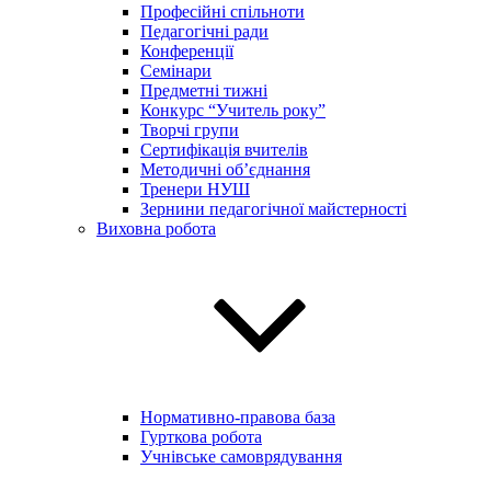
Професійні спільноти
Педагогічні ради
Конференції
Семінари
Предметні тижні
Конкурс “Учитель року”
Творчі групи
Сертифікація вчителів
Методичні об’єднання
Тренери НУШ
Зернини педагогічної майстерності
Виховна робота
Нормативно-правова база
Гурткова робота
Учнівське самоврядування