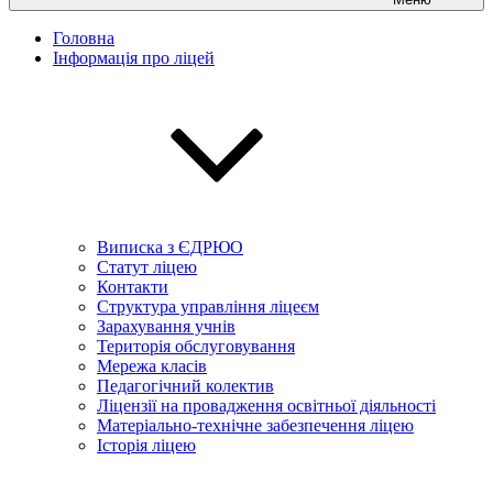
Головна
Інформація про ліцей
Виписка з ЄДРЮО
Статут ліцею
Контакти
Структура управління ліцеєм
Зарахування учнів
Територія обслуговування
Мережа класів
Педагогічний колектив
Ліцензії на провадження освітньої діяльності
Матеріально-технічне забезпечення ліцею
Історія ліцею