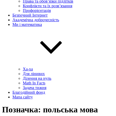
Права та обов’язки підлітків
Конфлікти та їх розв’язання
Профорієнтація
Безпечний Інтернет
Академічна доброчесність
Ми і математика
Ха-ха
Для лінивих
Ділення на нуль
Math In Facts
Задача тижня
Благодійний фонд
Мапа сайту
Позначка:
польська мова