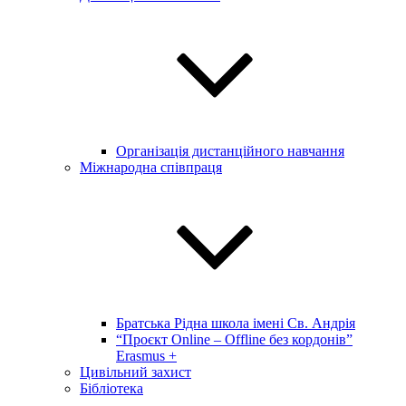
Організація дистанційного навчання
Міжнародна співпраця
Братська Рідна школа імені Св. Андрія
“Проєкт Online – Offline без кордонів”
Erasmus +
Цивільний захист
Бібліотека