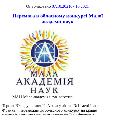
Опубліковано
07.10.2021
07.10.2021
Перемога в обласному конкурсі Малої
академії наук
МАН Мала академія наук логотип
Терпак Юлія, учениця 11-А класу ліцею №1 імені Івана
Франка – переможниця обласного конкурсу на краще
знання іноземних мов, якими володів Іван Франко, у