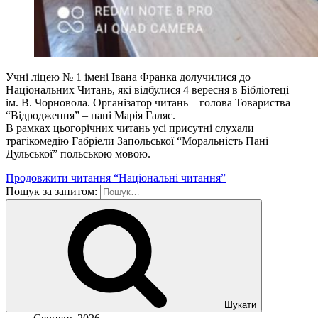
Учні ліцею № 1 імені Івана Франка долучилися до
Національних Читань, які відбулися 4 вересня в Бібліотеці
ім. В. Чорновола. Організатор читань – голова Товариства
“Відродження” – пані Марія Галяс.
В рамках цьогорічних читань усі присутні слухали
трагікомедію Габріели Запольської “Моральність Пані
Дульської” польською мовою.
Продовжити читання
“Національні читання”
Пошук за запитом:
Шукати