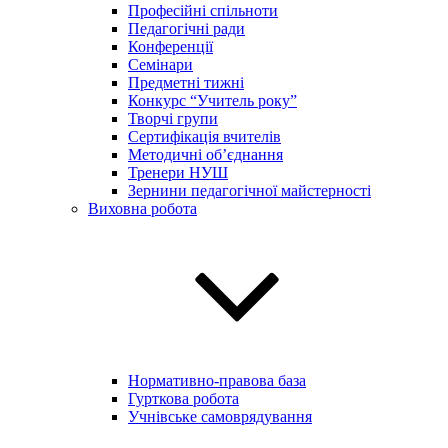
Професійні спільноти
Педагогічні ради
Конференції
Семінари
Предметні тижні
Конкурс “Учитель року”
Творчі групи
Сертифікація вчителів
Методичні об’єднання
Тренери НУШ
Зернини педагогічної майстерності
Виховна робота
Нормативно-правова база
Гурткова робота
Учнівське самоврядування