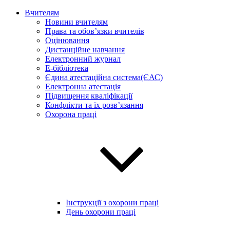
Вчителям
Новини вчителям
Права та обов’язки вчителів
Оцінювання
Дистанційне навчання
Електронний журнал
E-бібліотека
Єдина атестаційна система(ЄАС)
Електронна атестація
Підвищення кваліфікації
Конфлікти та їх розв’язання
Охорона праці
Інструкції з охорони праці
День охорони праці