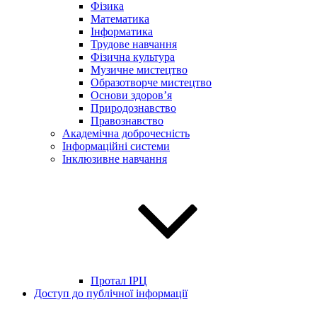
Фізика
Математика
Інформатика
Трудове навчання
Фізична культура
Музичне мистецтво
Образотворче мистецтво
Основи здоров’я
Природознавство
Правознавство
Академічна доброчесність
Інформаційні системи
Інклюзивне навчання
Протал ІРЦ
Доступ до публічної інформації