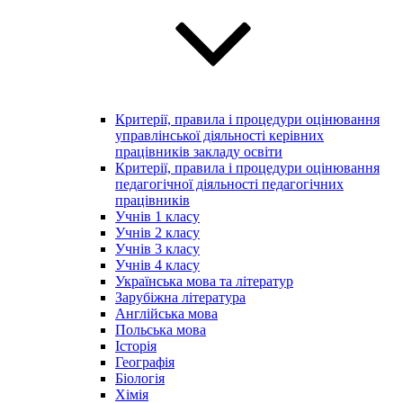
Критерії, правила і процедури оцінювання
управлінської діяльності керівних
працівників закладу освіти
Критерії, правила і процедури оцінювання
педагогічної діяльності педагогічних
працівників
Учнів 1 класу
Учнів 2 класу
Учнів 3 класу
Учнів 4 класу
Українська мова та літератур
Зарубіжна література
Англійська мова
Польська мова
Історія
Географія
Біологія
Хімія