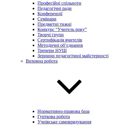
Професійні спільноти
Педагогічні ради
Конференції
Семінари
Предметні тижні
Конкурс “Учитель року”
Творчі групи
Сертифікація вчителів
Методичні об’єднання
Тренери НУШ
Зернини педагогічної майстерності
Виховна робота
Нормативно-правова база
Гурткова робота
Учнівське самоврядування