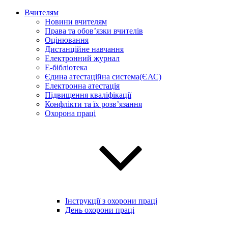
Вчителям
Новини вчителям
Права та обов’язки вчителів
Оцінювання
Дистанційне навчання
Електронний журнал
E-бібліотека
Єдина атестаційна система(ЄАС)
Електронна атестація
Підвищення кваліфікації
Конфлікти та їх розв’язання
Охорона праці
Інструкції з охорони праці
День охорони праці