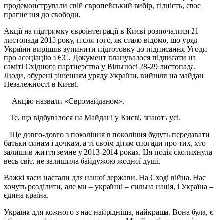
продемонстрували свій європейський вибір, гідність, своє
прагнення до свободи.
Акції на підтримку євроінтеграції в Києві розпочалися 21
листопада 2013 року, після того, як стало відомо, що уряд
України вирішив зупинити підготовку до підписання Угоди
про асоціацію з ЄС. Документ планувалося підписати на
саміті Східного партнерства у Вільнюсі 28-29 листопада.
Люди, обурені рішенням уряду України, вийшли на майдан
Незалежності в Києві.
Акцію назвали «Євромайданом».
Те, що відбувалося на Майдані у Києві, знають усі.
Ще довго-довго з покоління в покоління будуть передавати
батьки синам і дочкам, а ті своїм дітям спогади про тих, хто
залишив життя земне у 2013-2014 роках. Ця подія сколихнула
весь світ, не залишила байдужою жодної душі.
Важкі часи настали для нашої держави. На Сході війна. Нас
хочуть розділити, але ми – українці – сильна нація, і Україна –
єдина країна.
Україна для кожного з нас найрідніша, найкраща. Вона була, є