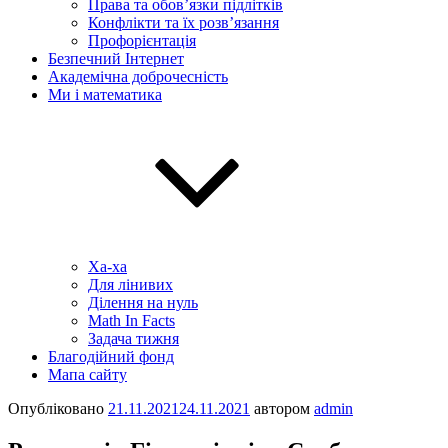
Права та обов’язки підлітків
Конфлікти та їх розв’язання
Профорієнтація
Безпечний Інтернет
Академічна доброчесність
Ми і математика
Ха-ха
Для лінивих
Ділення на нуль
Math In Facts
Задача тижня
Благодійний фонд
Мапа сайту
Опубліковано
21.11.2021
24.11.2021
автором
admin