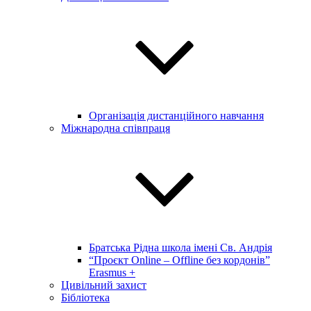
Організація дистанційного навчання
Міжнародна співпраця
Братська Рідна школа імені Св. Андрія
“Проєкт Online – Offline без кордонів”
Erasmus +
Цивільний захист
Бібліотека