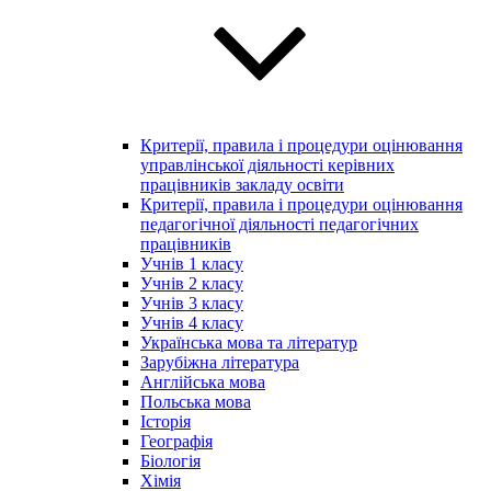
Критерії, правила і процедури оцінювання
управлінської діяльності керівних
працівників закладу освіти
Критерії, правила і процедури оцінювання
педагогічної діяльності педагогічних
працівників
Учнів 1 класу
Учнів 2 класу
Учнів 3 класу
Учнів 4 класу
Українська мова та літератур
Зарубіжна література
Англійська мова
Польська мова
Історія
Географія
Біологія
Хімія