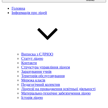
Головна
Інформація про ліцей
Виписка з ЄДРЮО
Статут ліцею
Контакти
Структура управління ліцеєм
Зарахування учнів
Територія обслуговування
Мережа класів
Педагогічний колектив
Ліцензії на провадження освітньої діяльності
Матеріально-технічне забезпечення ліцею
Історія ліцею