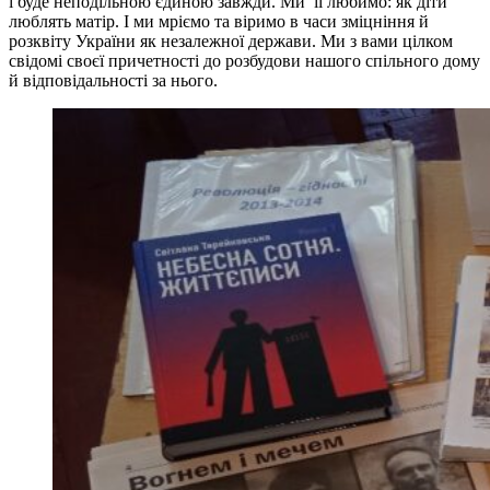
і буде неподільною єдиною завжди. Ми її любимо: як діти
люблять матір. І ми мріємо та віримо в часи зміцніння й
розквіту України як незалежної держави. Ми з вами цілком
свідомі своєї причетності до розбудови нашого спільного дому
й відповідальності за нього.