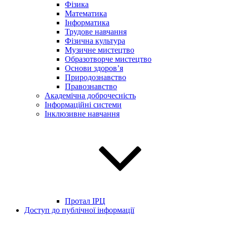
Фізика
Математика
Інформатика
Трудове навчання
Фізична культура
Музичне мистецтво
Образотворче мистецтво
Основи здоров’я
Природознавство
Правознавство
Академічна доброчесність
Інформаційні системи
Інклюзивне навчання
Протал ІРЦ
Доступ до публічної інформації