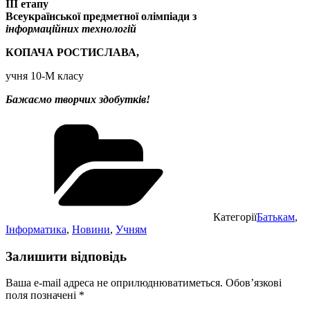
ІІІ етапу
Всеукраїнської предметної олімпіади з
інформаційних технологій
КОПАЧА РОСТИСЛАВА,
учня 10-М класу
Бажаємо творчих здобутків!
Категорії
Батькам
,
Інформатика
,
Новини
,
Учням
Залишити відповідь
Ваша e-mail адреса не оприлюднюватиметься.
Обов’язкові
поля позначені
*