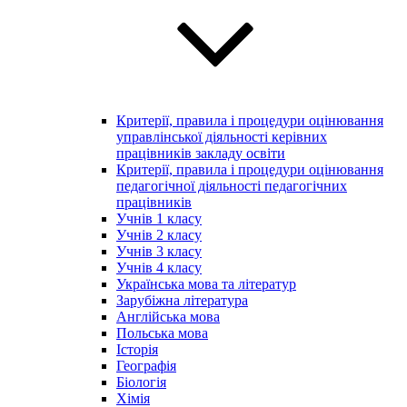
Критерії, правила і процедури оцінювання
управлінської діяльності керівних
працівників закладу освіти
Критерії, правила і процедури оцінювання
педагогічної діяльності педагогічних
працівників
Учнів 1 класу
Учнів 2 класу
Учнів 3 класу
Учнів 4 класу
Українська мова та літератур
Зарубіжна література
Англійська мова
Польська мова
Історія
Географія
Біологія
Хімія