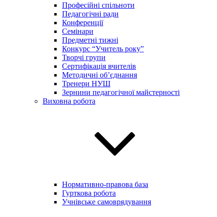
Професійні спільноти
Педагогічні ради
Конференції
Семінари
Предметні тижні
Конкурс “Учитель року”
Творчі групи
Сертифікація вчителів
Методичні об’єднання
Тренери НУШ
Зернини педагогічної майстерності
Виховна робота
Нормативно-правова база
Гурткова робота
Учнівське самоврядування