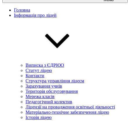
Головна
Інформація про ліцей
Виписка з ЄДРЮО
Статут ліцею
Контакти
Структура управління ліцеєм
Зарахування учнів
Територія обслуговування
Мережа класів
Педагогічний колектив
Ліцензії на провадження освітньої діяльності
Матеріально-технічне забезпечення ліцею
Історія ліцею