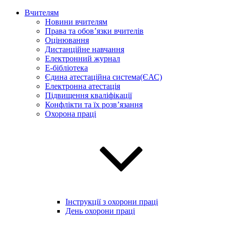
Вчителям
Новини вчителям
Права та обов’язки вчителів
Оцінювання
Дистанційне навчання
Електронний журнал
E-бібліотека
Єдина атестаційна система(ЄАС)
Електронна атестація
Підвищення кваліфікації
Конфлікти та їх розв’язання
Охорона праці
Інструкції з охорони праці
День охорони праці