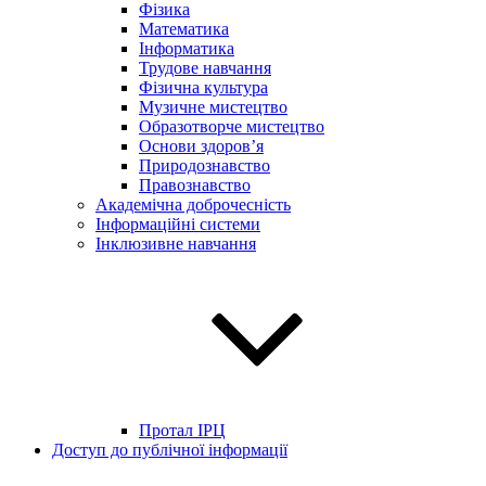
Фізика
Математика
Інформатика
Трудове навчання
Фізична культура
Музичне мистецтво
Образотворче мистецтво
Основи здоров’я
Природознавство
Правознавство
Академічна доброчесність
Інформаційні системи
Інклюзивне навчання
Протал ІРЦ
Доступ до публічної інформації