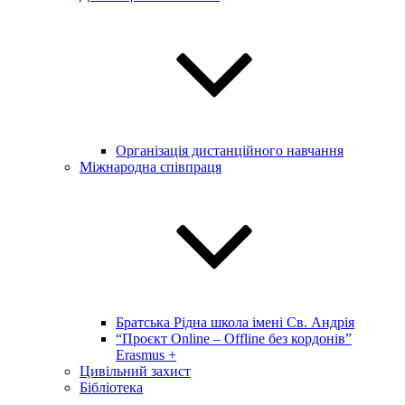
Організація дистанційного навчання
Міжнародна співпраця
Братська Рідна школа імені Св. Андрія
“Проєкт Online – Offline без кордонів”
Erasmus +
Цивільний захист
Бібліотека