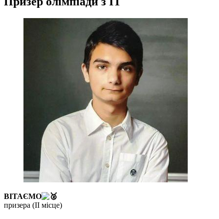
Призер олімпіади з ІТ
ВІТАЄМО
призера (ІІ місце)