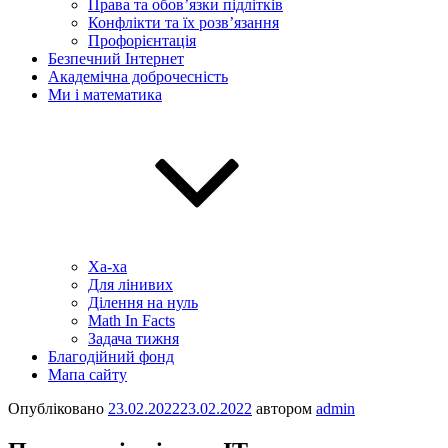
Права та обов’язки підлітків
Конфлікти та їх розв’язання
Профорієнтація
Безпечний Інтернет
Академічна доброчесність
Ми і математика
Ха-ха
Для лінивих
Ділення на нуль
Math In Facts
Задача тижня
Благодійний фонд
Мапа сайту
Опубліковано
23.02.2022
23.02.2022
автором
admin