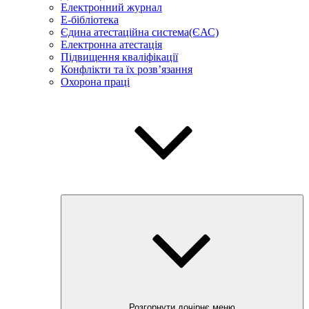
Електронний журнал
E-бібліотека
Єдина атестаційна система(ЄАС)
Електронна атестація
Підвищення кваліфікації
Конфлікти та їх розв’язання
Охорона праці
Розгорнути дочірнє меню