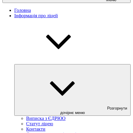
Головна
Інформація про ліцей
Розгорнути
дочірнє меню
Виписка з ЄДРЮО
Статут ліцею
Контакти