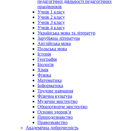
педагогічної діяльності педагогічних
працівників
Учнів 1 класу
Учнів 2 класу
Учнів 3 класу
Учнів 4 класу
Українська мова та літератур
Зарубіжна література
Англійська мова
Польська мова
Історія
Географія
Біологія
Хімія
Фізика
Математика
Інформатика
Трудове навчання
Фізична культура
Музичне мистецтво
Образотворче мистецтво
Основи здоров’я
Природознавство
Правознавство
Академічна доброчесність