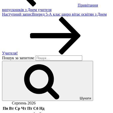
Привітання
випускників з Днем учителя
Наступний запис
Вперед
5-А клас щиро вітає освітян з Днем
Учителя!
Пошук за запитом:
Шукати
Серпень 2026
Пн
Вт
Ср
Чт
Пт
Сб
Нд