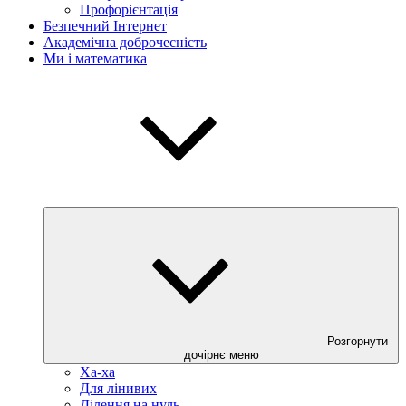
Профорієнтація
Безпечний Інтернет
Академічна доброчесність
Ми і математика
Розгорнути
дочірнє меню
Ха-ха
Для лінивих
Ділення на нуль