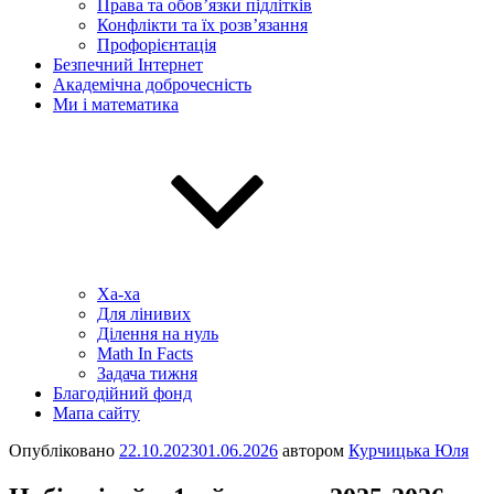
Права та обов’язки підлітків
Конфлікти та їх розв’язання
Профорієнтація
Безпечний Інтернет
Академічна доброчесність
Ми і математика
Ха-ха
Для лінивих
Ділення на нуль
Math In Facts
Задача тижня
Благодійний фонд
Мапа сайту
Опубліковано
22.10.2023
01.06.2026
автором
Курчицька Юля