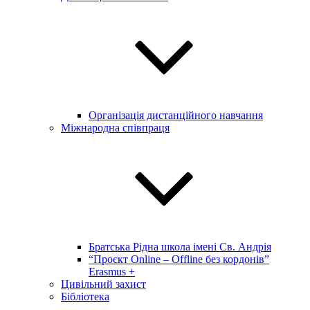
Організація дистанційного навчання
Міжнародна співпраця
Братська Рідна школа імені Св. Андрія
“Проєкт Online – Offline без кордонів”
Erasmus +
Цивільний захист
Бібліотека