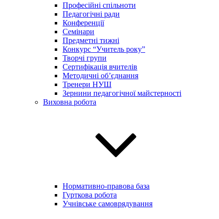
Професійні спільноти
Педагогічні ради
Конференції
Семінари
Предметні тижні
Конкурс “Учитель року”
Творчі групи
Сертифікація вчителів
Методичні об’єднання
Тренери НУШ
Зернини педагогічної майстерності
Виховна робота
Нормативно-правова база
Гурткова робота
Учнівське самоврядування