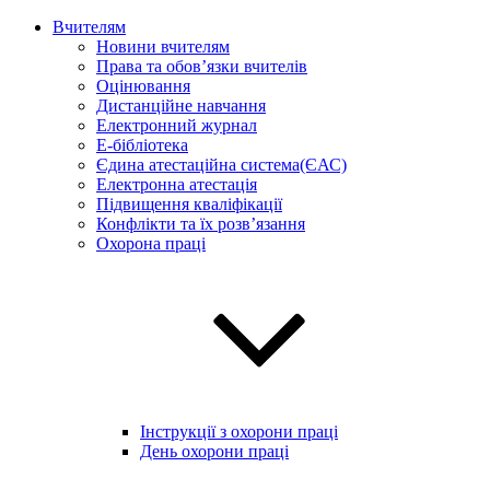
Вчителям
Новини вчителям
Права та обов’язки вчителів
Оцінювання
Дистанційне навчання
Електронний журнал
E-бібліотека
Єдина атестаційна система(ЄАС)
Електронна атестація
Підвищення кваліфікації
Конфлікти та їх розв’язання
Охорона праці
Інструкції з охорони праці
День охорони праці