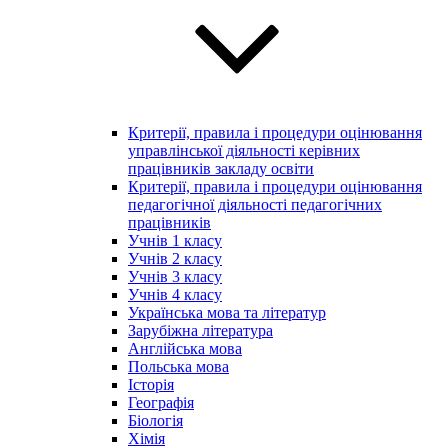
Критерії, правила і процедури оцінювання
управлінської діяльності керівних
працівників закладу освіти
Критерії, правила і процедури оцінювання
педагогічної діяльності педагогічних
працівників
Учнів 1 класу
Учнів 2 класу
Учнів 3 класу
Учнів 4 класу
Українська мова та літератур
Зарубіжна література
Англійська мова
Польська мова
Історія
Географія
Біологія
Хімія