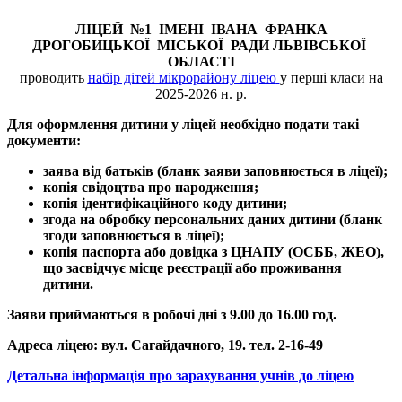
ЛІЦЕЙ №1 ІМЕНІ ІВАНА ФРАНКА
ДРОГОБИЦЬКОЇ МІСЬКОЇ РАДИ ЛЬВІВСЬКОЇ
ОБЛАСТІ
проводить
набір дітей мікрорайону ліцею
у перші класи на
2025-2026 н. р.
Для оформлення дитини у ліцей необхідно
подати такі
документи:
заява від батьків (бланк заяви заповнюється в ліцеї);
копія свідоцтва про народження;
копія ідентифікаційного коду дитини;
згода на обробку персональних даних дитини
(бланк
згоди заповнюється в ліцеї)
;
копія паспорта або довідка з ЦНАПУ (ОСББ, ЖЕО),
що засвідчує місце реєстрації або проживання
дитини.
Заяви приймаються в робочі дні з 9.00 до 16.00 год.
Адреса ліцею: вул. Сагайдачного, 19. тел. 2-16-49
Детальна інформація про зарахування учнів до ліцею