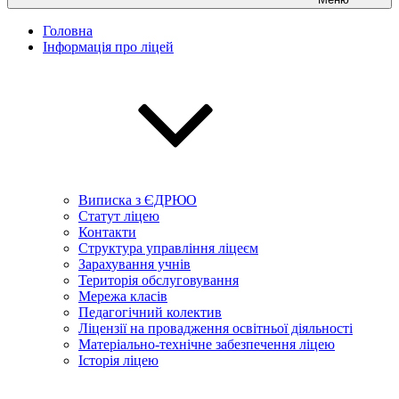
Головна
Інформація про ліцей
Виписка з ЄДРЮО
Статут ліцею
Контакти
Структура управління ліцеєм
Зарахування учнів
Територія обслуговування
Мережа класів
Педагогічний колектив
Ліцензії на провадження освітньої діяльності
Матеріально-технічне забезпечення ліцею
Історія ліцею