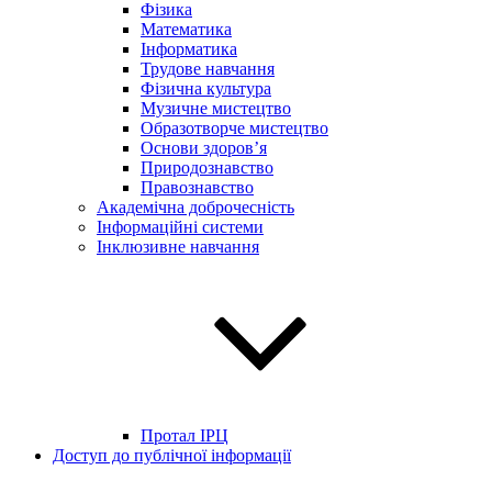
Фізика
Математика
Інформатика
Трудове навчання
Фізична культура
Музичне мистецтво
Образотворче мистецтво
Основи здоров’я
Природознавство
Правознавство
Академічна доброчесність
Інформаційні системи
Інклюзивне навчання
Протал ІРЦ
Доступ до публічної інформації