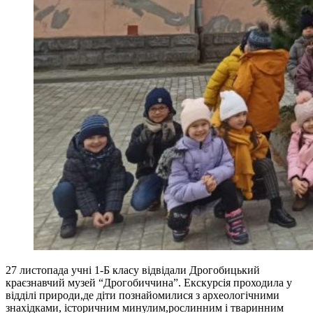
27 листопада учні 1-Б класу відвідали Дрогобицький
краєзнавчий музей “Дрогобиччина”. Екскурсія проходила у
відділі природи,де діти познайомилися з археологічними
знахідками, історичним минулим,рослинним і тваринним