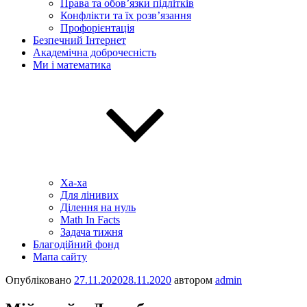
Права та обов’язки підлітків
Конфлікти та їх розв’язання
Профорієнтація
Безпечний Інтернет
Академічна доброчесність
Ми і математика
Ха-ха
Для лінивих
Ділення на нуль
Math In Facts
Задача тижня
Благодійний фонд
Мапа сайту
Опубліковано
27.11.2020
28.11.2020
автором
admin