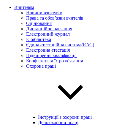
Вчителям
Новини вчителям
Права та обов’язки вчителів
Оцінювання
Дистанційне навчання
Електронний журнал
E-бібліотека
Єдина атестаційна система(ЄАС)
Електронна атестація
Підвищення кваліфікації
Конфлікти та їх розв’язання
Охорона праці
Інструкції з охорони праці
День охорони праці