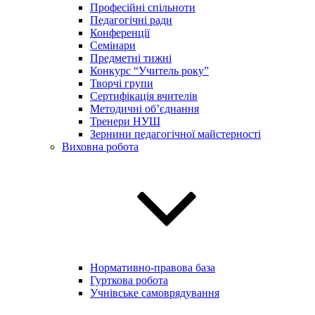
Професійні спільноти
Педагогічні ради
Конференції
Семінари
Предметні тижні
Конкурс “Учитель року”
Творчі групи
Сертифікація вчителів
Методичні об’єднання
Тренери НУШ
Зернини педагогічної майстерності
Виховна робота
Нормативно-правова база
Гурткова робота
Учнівське самоврядування