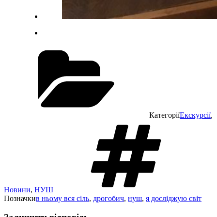
Категорії
Екскурсії
,
Новини
,
НУШ
Позначки
в ньому вся сіль
,
дрогобич
,
нуш
,
я досліджую світ