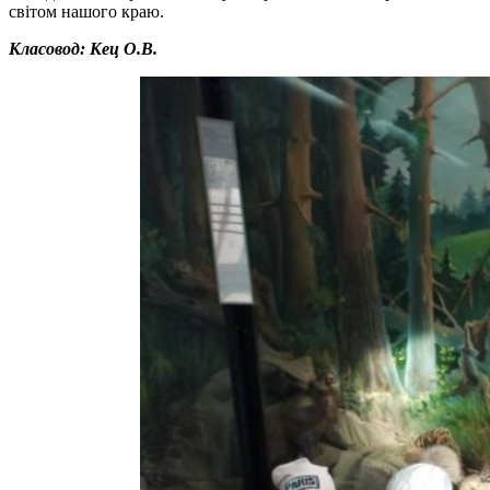
світом нашого краю.
Класовод: Кец О.В.