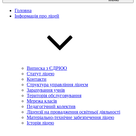
Головна
Інформація про ліцей
Виписка з ЄДРЮО
Статут ліцею
Контакти
Структура управління ліцеєм
Зарахування учнів
Територія обслуговування
Мережа класів
Педагогічний колектив
Ліцензії на провадження освітньої діяльності
Матеріально-технічне забезпечення ліцею
Історія ліцею