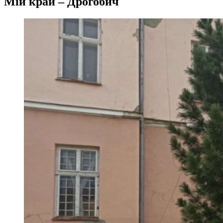
Мій край – Дрогобич