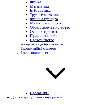
Фізика
Математика
Інформатика
Трудове навчання
Фізична культура
Музичне мистецтво
Образотворче мистецтво
Основи здоров’я
Природознавство
Правознавство
Академічна доброчесність
Інформаційні системи
Інклюзивне навчання
Протал ІРЦ
Доступ до публічної інформації