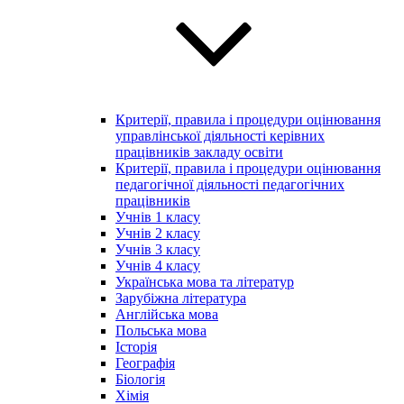
Критерії, правила і процедури оцінювання
управлінської діяльності керівних
працівників закладу освіти
Критерії, правила і процедури оцінювання
педагогічної діяльності педагогічних
працівників
Учнів 1 класу
Учнів 2 класу
Учнів 3 класу
Учнів 4 класу
Українська мова та літератур
Зарубіжна література
Англійська мова
Польська мова
Історія
Географія
Біологія
Хімія