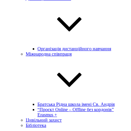
Організація дистанційного навчання
Міжнародна співпраця
Братська Рідна школа імені Св. Андрія
“Проєкт Online – Offline без кордонів”
Erasmus +
Цивільний захист
Бібліотека