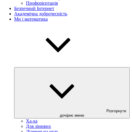
Профорієнтація
Безпечний Інтернет
Академічна доброчесність
Ми і математика
Розгорнути
дочірнє меню
Ха-ха
Для лінивих
Ділення на нуль