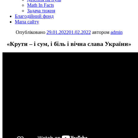
Math In Facts
Задача тижня
Благодійний фонд
Мапа сайту
Опубліковано
29.01.2022
01.02.2022
автором
admin
«Крути – і сум, і біль і вічна слава України»