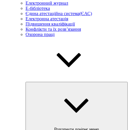
Електронний журнал
E-бібліотека
Єдина атестаційна система(ЄАС)
Електронна атестація
Підвищення кваліфікації
Конфлікти та їх розв’язання
Охорона праці
Розгорнути дочірнє меню