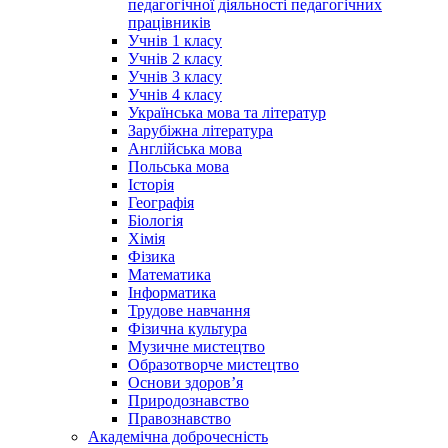
педагогічної діяльності педагогічних
працівників
Учнів 1 класу
Учнів 2 класу
Учнів 3 класу
Учнів 4 класу
Українська мова та літератур
Зарубіжна література
Англійська мова
Польська мова
Історія
Географія
Біологія
Хімія
Фізика
Математика
Інформатика
Трудове навчання
Фізична культура
Музичне мистецтво
Образотворче мистецтво
Основи здоров’я
Природознавство
Правознавство
Академічна доброчесність