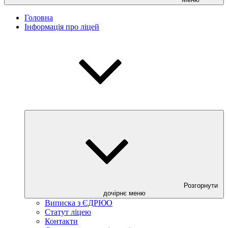
Головна
Інформація про ліцей
Розгорнути
дочірнє меню
Виписка з ЄДРЮО
Статут ліцею
Контакти