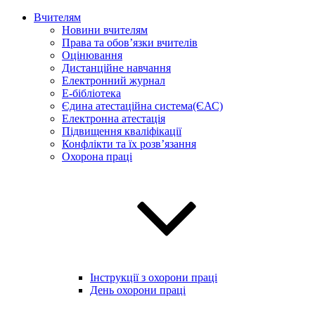
Вчителям
Новини вчителям
Права та обов’язки вчителів
Оцінювання
Дистанційне навчання
Електронний журнал
E-бібліотека
Єдина атестаційна система(ЄАС)
Електронна атестація
Підвищення кваліфікації
Конфлікти та їх розв’язання
Охорона праці
Інструкції з охорони праці
День охорони праці