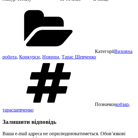
Категорії
Виховна
робота
,
Конкурси
,
Новини
,
Тарас Шевченко
Позначки
кобзар
,
тарасшевченко
Залишити відповідь
Ваша e-mail адреса не оприлюднюватиметься.
Обов’язкові