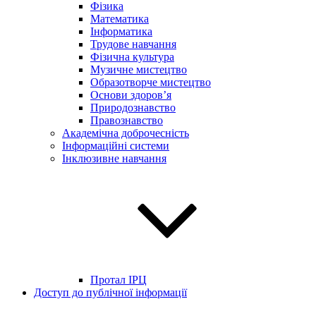
Фізика
Математика
Інформатика
Трудове навчання
Фізична культура
Музичне мистецтво
Образотворче мистецтво
Основи здоров’я
Природознавство
Правознавство
Академічна доброчесність
Інформаційні системи
Інклюзивне навчання
Протал ІРЦ
Доступ до публічної інформації