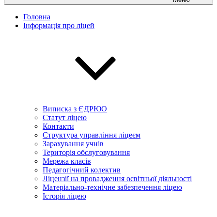
Головна
Інформація про ліцей
Виписка з ЄДРЮО
Статут ліцею
Контакти
Структура управління ліцеєм
Зарахування учнів
Територія обслуговування
Мережа класів
Педагогічний колектив
Ліцензії на провадження освітньої діяльності
Матеріально-технічне забезпечення ліцею
Історія ліцею