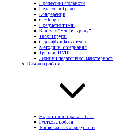
Професійні спільноти
Педагогічні ради
Конференції
Семінари
Предметні тижні
Конкурс “Учитель року”
Творчі групи
Сертифікація вчителів
Методичні об’єднання
Тренери НУШ
Зернини педагогічної майстерності
Виховна робота
Нормативно-правова база
Гурткова робота
Учнівське самоврядування