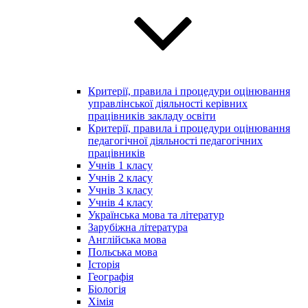
Критерії, правила і процедури оцінювання
управлінської діяльності керівних
працівників закладу освіти
Критерії, правила і процедури оцінювання
педагогічної діяльності педагогічних
працівників
Учнів 1 класу
Учнів 2 класу
Учнів 3 класу
Учнів 4 класу
Українська мова та літератур
Зарубіжна література
Англійська мова
Польська мова
Історія
Географія
Біологія
Хімія