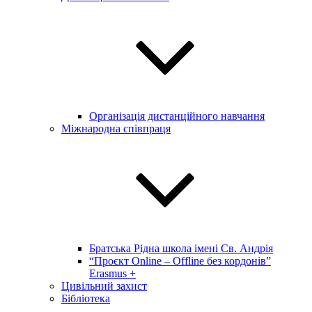
Організація дистанційного навчання
Міжнародна співпраця
Братська Рідна школа імені Св. Андрія
“Проєкт Online – Offline без кордонів”
Erasmus +
Цивільний захист
Бібліотека