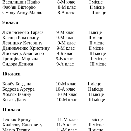
Василишин Надію 8-М клас І місце
Фаб’як Вікторію 8-М клас ІІ місце
Смолу Анну-Марію 8-А клас ІІ місце
9 класи
Ліснянського Тараса 9-М клас І місце
Каспер Роксолану 9-М клас ІІ місце
Левицьку Катерину 9-М клас ІІ місце
Данильченко Христину 9-М клас ІІ місце
Лисовець Анастасію 9-Б клас ІІІ місце
Гринціва Мар’яна 9-В клас ІІІ місце
Сидора Дениса 9-А клас ІІІ місце
10 класи
Ковбу Богдана 10-М клас І місце
Бодрова Артура 10-А клас ІІ місце
Хом’як Іванну 10-М клас ІІ місце
Козак Діану 10-М клас ІІІ місце
11 класи
Гев’юк Ярину 11-М клас І місце
Халілову Єлизавету 11-А клас ІІ місце
Мазур Тетяну 11-М клас ІІ місце