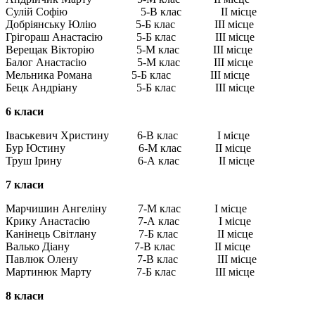
Сулій Софію 5-В клас ІІ місце
Добріянську Юлію 5-Б клас ІІІ місце
Грігораш Анастасію 5-Б клас ІІІ місце
Верещак Вікторію 5-М клас ІІІ місце
Балог Анастасію 5-М клас ІІІ місце
Мельника Романа 5-Б клас ІІІ місце
Бецк Андріану 5-Б клас ІІІ місце
6 класи
Іваськевич Христину 6-В клас І місце
Бур Юстину 6-М клас ІІ місце
Труш Ірину 6-А клас ІІ місце
7 класи
Марчишин Ангеліну 7-М клас І місце
Крику Анастасію 7-А клас І місце
Канінець Світлану 7-Б клас ІІ місце
Валько Діану 7-В клас ІІ місце
Павлюк Олену 7-В клас ІІІ місце
Мартинюк Марту 7-Б клас ІІІ місце
8 класи