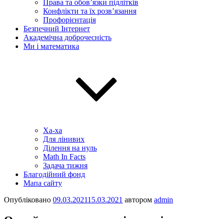
Права та обов’язки підлітків
Конфлікти та їх розв’язання
Профорієнтація
Безпечний Інтернет
Академічна доброчесність
Ми і математика
Ха-ха
Для лінивих
Ділення на нуль
Math In Facts
Задача тижня
Благодійний фонд
Мапа сайту
Опубліковано
09.03.2021
15.03.2021
автором
admin