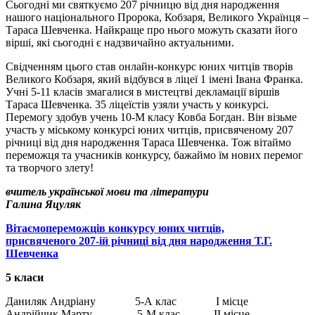
Сьогодні ми святкуємо 207 річницю від дня народження
нашого національного Пророка, Кобзаря, Великого Українця –
Тараса Шевченка. Найкраще про нього можуть сказати його
вірші, які сьогодні є надзвичайно актуальними.
Свідченням цього став онлайн-конкурс юних читців творів
Великого Кобзаря, який відбувся в ліцеї 1 імені Івана Франка.
Учні 5-11 класів змагалися в мистецтві декламації віршів
Тараса Шевченка. 35 ліцеїстів узяли участь у конкурсі.
Перемогу здобув учень 10-М класу Ковба Богдан. Він візьме
участь у міському конкурсі юних читців, присвяченому 207
річниці від дня народження Тараса Шевченка. Тож вітаймо
переможця та учасників конкурсу, бажаймо їм нових перемог
та творчого злету!
вчитель української мови та літератури
Галина Яцуляк
Вітаємопереможців конкурсу юних читців,
присвяченого 207-ій річниці від дня народження Т.Г.
Шевченка
5 класи
Даниляк Андріану 5-А клас І місце
Андрійчик Марту 5-М клас ІІ місце