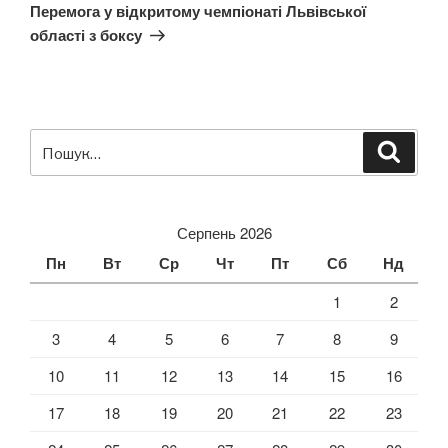
запис
Перемога у відкритому чемпіонаті Львівської
області з боксу
Пошук
Шукат
за
запитом:
Серпень 2026
Пн
Вт
Ср
Чт
Пт
Сб
Нд
1
2
3
4
5
6
7
8
9
10
11
12
13
14
15
16
17
18
19
20
21
22
23