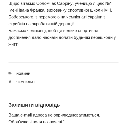
Щиро вітаємо Соломчак Сабріну, ученицю ліцею №1
імені Івана Франка, вихованку спортивної школи ім. І.
Боберського, з перемогою на чемпіонаті України зі
стрибків на акробатичній доріжці!
Бажаємо чемпіонці, щоб це велике спортивне
досягнення дало наснаги долати будь-які перешкоди у
житті!
КАТЕГОРІЇ
НОВИНИ
ПОЗНАЧКИ
ЧЕМПІОНАТ
Залишити відповідь
Ваша e-mail адреса не оприлюднюватиметься.
Обов’язкові поля позначені
*