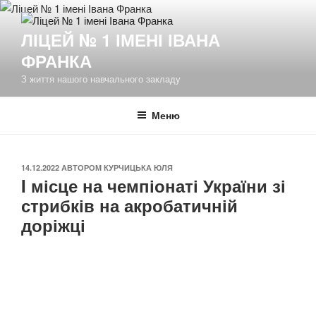
Перейти
до
ЛІЦЕЙ № 1 ІМЕНІ ІВАНА
вмісту
ФРАНКА
З життя нашого навчального закладу
Меню
ОПУБЛІКОВАНО
14.12.2022
АВТОРОМ
КУРЧИЦЬКА ЮЛЯ
I місце на чемпіонаті України зі
стрибків на акробатичній
доріжці