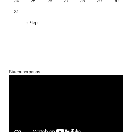
24
25
26
27
28
29
30
31
« Чер
Відеопрогравач