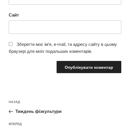
Сайт
Зберегти моє ім'я, e-mail, та адресу сайту в цьому
браузері для моїх подальших коментарів.
Навігація
Попередній
НАЗАД
записів
запис:
Тиждень фізкультури
Наступний
ВПЕРЕД